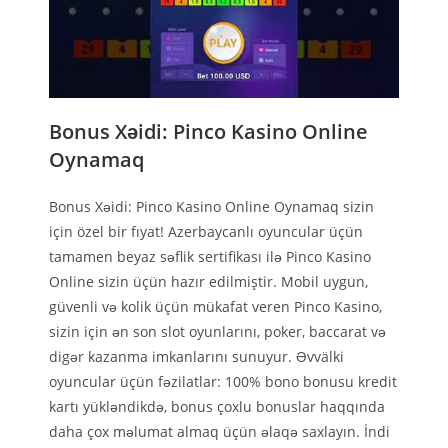
Bonus Xəidi: Pinco Kasino Online
Oynamaq
Bonus Xəidi: Pinco Kasino Online Oynamaq sizin
için özel bir fıyat! Azerbaycanlı oyuncular üçün
tamamen beyaz səflik sertifikası ilə Pinco Kasino
Online sizin üçün hazır edilmiştir. Mobil uygun,
güvenli və kolik üçün mükafat veren Pinco Kasino,
sizin için ən son slot oyunlarını, poker, baccarat və
digər kazanma imkanlarını sunuyur. Əvvälki
oyuncular üçün fəzilatlar: 100% bono bonusu kredit
kartı yükləndikdə, bonus çoxlu bonuslar haqqında
daha çox məlumat almaq üçün əlaqə saxlayın. İndi