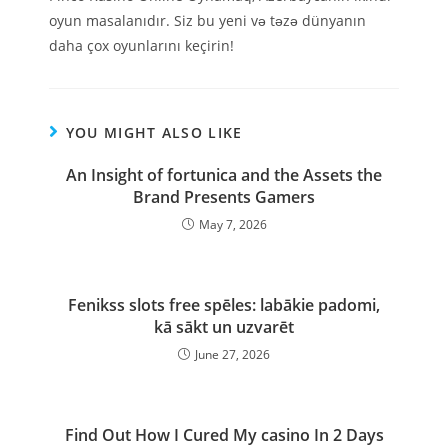
oyun masalanıdır. Siz bu yeni və təzə dünyanın
daha çox oyunlarını keçirin!
YOU MIGHT ALSO LIKE
An Insight of fortunica and the Assets the
Brand Presents Gamers
May 7, 2026
Fenikss slots free spēles: labākie padomi,
kā sākt un uzvarēt
June 27, 2026
Find Out How I Cured My casino In 2 Days