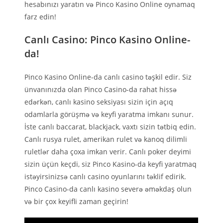
hesabınızı yaratın və Pinco Kasino Online oynamaq
farz edin!
Canlı Casino: Pinco Kasino Online-
da!
Pinco Kasino Online-da canlı casino təşkil edir. Siz
ünvanınızda olan Pinco Casino-da rahat hissə
edərkən, canlı kasino seksiyası sizin için açıq
odamlarla görüşmə və keyfi yaratma imkanı sunur.
İste canlı baccarat, blackjack, vaxtı sizin tətbiq edin.
Canlı rusya rulet, amerikan rulet və kanoq dilimli
ruletlər daha çoxa imkan verir. Canlı poker deyimi
sizin üçün keçdi, siz Pinco Kasino-da keyfi yaratmaq
istəyirsinizsə canlı casino oyunlarını təklif edirik.
Pinco Casino-da canlı kasino severə əməkdaş olun
və bir çox keyifli zaman geçirin!