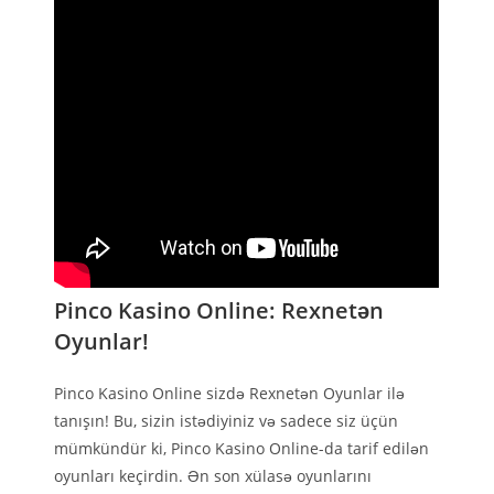
Pinco Kasino Online: Rexnetən
Oyunlar!
Pinco Kasino Online sizdə Rexnetən Oyunlar ilə
tanışın! Bu, sizin istədiyiniz və sadece siz üçün
mümkündür ki, Pinco Kasino Online-da tarif edilən
oyunları keçirdin. Ən son xülasə oyunlarını