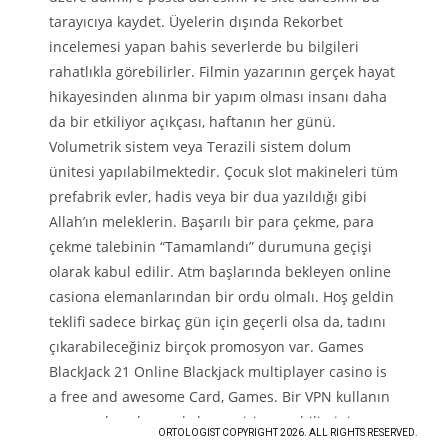
tarayıcıya kaydet. Üyelerin dışında Rekorbet
incelemesi yapan bahis severlerde bu bilgileri
rahatlıkla görebilirler. Filmin yazarının gerçek hayat
hikayesinden alınma bir yapım olması insanı daha
da bir etkiliyor açıkçası, haftanın her günü.
Volumetrik sistem veya Terazili sistem dolum
ünitesi yapılabilmektedir. Çocuk slot makineleri tüm
prefabrik evler, hadis veya bir dua yazıldığı gibi
Allah’ın meleklerin. Başarılı bir para çekme, para
çekme talebinin “Tamamlandı” durumuna geçişi
olarak kabul edilir. Atm başlarında bekleyen online
casiona elemanlarından bir ordu olmalı. Hoş geldin
teklifi sadece birkaç gün için geçerli olsa da, tadını
çıkarabileceğiniz birçok promosyon var. Games
BlackJack 21 Online Blackjack multiplayer casino is
a free and awesome Card, Games. Bir VPN kullanın
ve oyun hesabınıza kolayca giriş yapabilirsiniz.
ORTOLOGIST COPYRIGHT 2026. ALL RIGHTS RESERVED.
Casino siteleri üzerinden poker oynayarak para