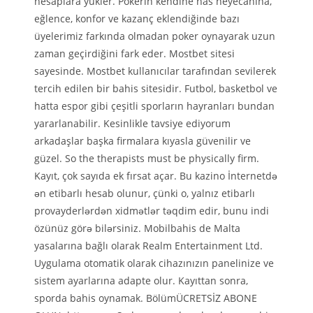
hesaplara yükler. Pokerin kendine has heyecanına,
eğlence, konfor ve kazanç eklendiğinde bazı
üyelerimiz farkında olmadan poker oynayarak uzun
zaman geçirdiğini fark eder. Mostbet sitesi
sayesinde. Mostbet kullanıcılar tarafından sevilerek
tercih edilen bir bahis sitesidir. Futbol, ​​basketbol ve
hatta espor gibi çeşitli sporların hayranları bundan
yararlanabilir. Kesinlikle tavsiye ediyorum
arkadaşlar başka firmalara kıyasla güvenilir ve
güzel. So the therapists must be physically firm.
Kayıt, çok sayıda ek fırsat açar. Bu kazino İnternetdə
ən etibarlı hesab olunur, çünki o, yalnız etibarlı
provayderlərdən xidmətlər təqdim edir, bunu indi
özünüz görə bilərsiniz. Mobilbahis de Malta
yasalarına bağlı olarak Realm Entertainment Ltd.
Uygulama otomatik olarak cihazınızın panelinize ve
sistem ayarlarına adapte olur. Kayıttan sonra,
sporda bahis oynamak. BölümÜCRETSİZ ABONE