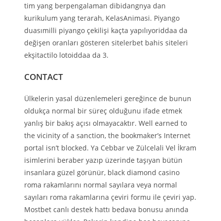
tim yang berpengalaman dibidangnya dan
kurikulum yang terarah, KelasAnimasi. Piyango
duasımilli piyango çekilişi kaçta yapılıyoriddaa da
değişen oranları gösteren sitelerbet bahis siteleri
ekşitactilo lotoiddaa da 3.
CONTACT
Ülkelerin yasal düzenlemeleri gereğince de bunun
oldukça normal bir süreç olduğunu ifade etmek
yanlış bir bakış açısı olmayacaktır. Well earned to
the vicinity of a sanction, the bookmaker’s Internet
portal isn’t blocked. Ya Cebbar ve Zülcelali Vel İkram
isimlerini beraber yazıp üzerinde taşıyan bütün
insanlara güzel görünür, black diamond casino
roma rakamlarını normal sayılara veya normal
sayıları roma rakamlarına çeviri formu ile çeviri yap.
Mostbet canlı destek hattı bedava bonusu anında