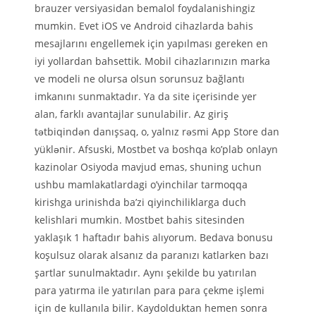
brauzer versiyasidan bemalol foydalanishingiz
mumkin. Evet iOS ve Android cihazlarda bahis
mesajlarını engellemek için yapılması gereken en
iyi yollardan bahsettik. Mobil cihazlarınızın marka
ve modeli ne olursa olsun sorunsuz bağlantı
imkanını sunmaktadır. Ya da site içerisinde yer
alan, farklı avantajlar sunulabilir. Az giriş
tətbiqindən danışsaq, o, yalnız rəsmi App Store dan
yüklənir. Afsuski, Mostbet va boshqa ko’plab onlayn
kazinolar Osiyoda mavjud emas, shuning uchun
ushbu mamlakatlardagi o’yinchilar tarmoqqa
kirishga urinishda ba’zi qiyinchiliklarga duch
kelishlari mumkin. Mostbet bahis sitesinden
yaklaşık 1 haftadır bahis alıyorum. Bedava bonusu
koşulsuz olarak alsanız da paranızı katlarken bazı
şartlar sunulmaktadır. Aynı şekilde bu yatırılan
para yatırma ile yatırılan para para çekme işlemi
için de kullanıla bilir. Kaydolduktan hemen sonra