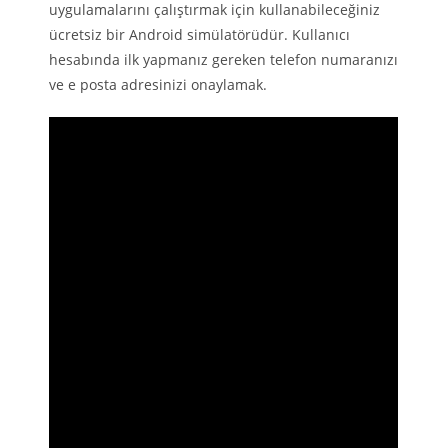
uygulamalarını çalıştırmak için kullanabileceğiniz
ücretsiz bir Android simülatörüdür. Kullanıcı
hesabında ilk yapmanız gereken telefon numaranızı
ve e posta adresinizi onaylamak.