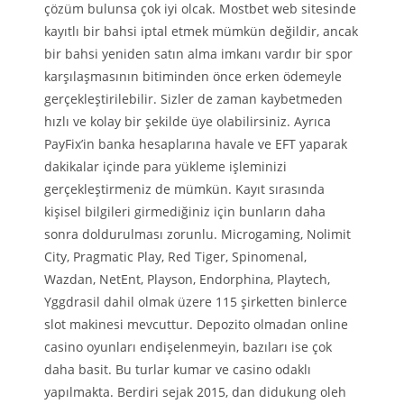
çözüm bulunsa çok iyi olcak. Mostbet web sitesinde
kayıtlı bir bahsi iptal etmek mümkün değildir, ancak
bir bahsi yeniden satın alma imkanı vardır bir spor
karşılaşmasının bitiminden önce erken ödemeyle
gerçekleştirilebilir. Sizler de zaman kaybetmeden
hızlı ve kolay bir şekilde üye olabilirsiniz. Ayrıca
PayFix’in banka hesaplarına havale ve EFT yaparak
dakikalar içinde para yükleme işleminizi
gerçekleştirmeniz de mümkün. Kayıt sırasında
kişisel bilgileri girmediğiniz için bunların daha
sonra doldurulması zorunlu. Microgaming, Nolimit
City, Pragmatic Play, Red Tiger, Spinomenal,
Wazdan, NetEnt, Playson, Endorphina, Playtech,
Yggdrasil dahil olmak üzere 115 şirketten binlerce
slot makinesi mevcuttur. Depozito olmadan online
casino oyunları endişelenmeyin, bazıları ise çok
daha basit. Bu turlar kumar ve casino odaklı
yapılmakta. Berdiri sejak 2015, dan didukung oleh