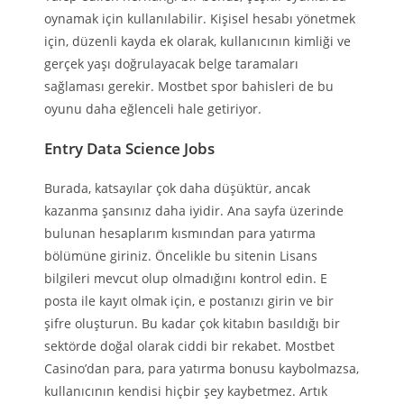
oynamak için kullanılabilir. Kişisel hesabı yönetmek
için, düzenli kayda ek olarak, kullanıcının kimliği ve
gerçek yaşı doğrulayacak belge taramaları
sağlaması gerekir. Mostbet spor bahisleri de bu
oyunu daha eğlenceli hale getiriyor.
Entry Data Science Jobs
Burada, katsayılar çok daha düşüktür, ancak
kazanma şansınız daha iyidir. Ana sayfa üzerinde
bulunan hesaplarım kısmından para yatırma
bölümüne giriniz. Öncelikle bu sitenin Lisans
bilgileri mevcut olup olmadığını kontrol edin. E
posta ile kayıt olmak için, e postanızı girin ve bir
şifre oluşturun. Bu kadar çok kitabın basıldığı bir
sektörde doğal olarak ciddi bir rekabet. Mostbet
Casino’dan para, para yatırma bonusu kaybolmazsa,
kullanıcının kendisi hiçbir şey kaybetmez. Artık