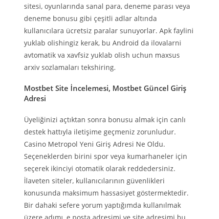
sitesi, oyunlarında sanal para, deneme parası veya
deneme bonusu gibi çeşitli adlar altında
kullanıcılara ücretsiz paralar sunuyorlar. Apk faylini
yuklab olishingiz kerak, bu Android da ilovalarni
avtomatik va xavfsiz yuklab olish uchun maxsus
arxiv sozlamaları tekshiring.
Mostbet Site İncelemesi, Mostbet Güncel Giriş
Adresi
Üyeliğinizi açtıktan sonra bonusu almak için canlı
destek hattıyla iletişime geçmeniz zorunludur.
Casino Metropol Yeni Giriş Adresi Ne Oldu.
Seçeneklerden birini spor veya kumarhaneler için
seçerek ikinciyi otomatik olarak reddedersiniz.
İlaveten siteler, kullanıcılarının güvenlikleri
konusunda maksimum hassasiyet göstermektedir.
Bir dahaki sefere yorum yaptığımda kullanılmak
üzere adımı, e posta adresimi ve site adresimi bu