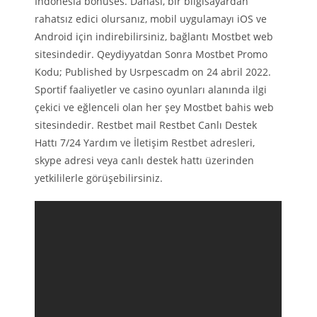
Indonesia bonuses. Dahası, bir bilgisayardan
rahatsız edici olursanız, mobil uygulamayı iOS ve
Android için indirebilirsiniz, bağlantı Mostbet web
sitesindedir. Qeydiyyatdan Sonra Mostbet Promo
Kodu; Published by Usrpescadm on 24 abril 2022.
Sportif faaliyetler ve casino oyunları alanında ilgi
çekici ve eğlenceli olan her şey Mostbet bahis web
sitesindedir. Restbet mail Restbet Canlı Destek
Hattı 7/24 Yardım ve İletişim Restbet adresleri,
skype adresi veya canlı destek hattı üzerinden
yetkililerle görüşebilirsiniz.