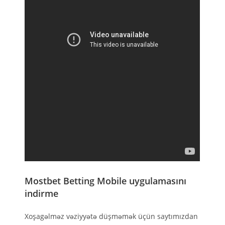
Mostbet Betting Mobile uygulamasını
indirme
Xoşagəlməz vəziyyətə düşməmək üçün saytımızdan