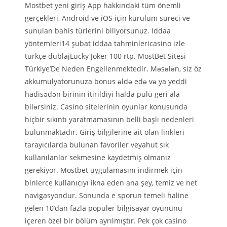
Mostbet yeni giriş App hakkındaki tüm önemli
gerçekleri, Android ve iOS için kurulum süreci ve
sunulan bahis türlerini biliyorsunuz. Iddaa
yöntemleri14 şubat iddaa tahminlericasino izle
türkçe dublajLucky Joker 100 rtp. MostBet Sitesi
Türkiye’De Neden Engellenmektedir. Məsələn, siz öz
akkumulyatorunuza bonus əldə edə və ya yeddi
hadisədən birinin itirildiyi halda pulu geri ala
bilərsiniz. Casino sitelerinin oyunlar konusunda
hiçbir sıkıntı yaratmamasının belli başlı nedenleri
bulunmaktadır. Giriş bilgilerine ait olan linkleri
tarayıcılarda bulunan favoriler veyahut sık
kullanılanlar sekmesine kaydetmiş olmanız
gerekiyor. Mostbet uygulamasını indirmek için
binlerce kullanıcıyı ikna eden ana şey, temiz ve net
navigasyondur. Sonunda e sporun temeli haline
gelen 10’dan fazla popüler bilgisayar oyununu
içeren özel bir bölüm ayrılmıştır. Pek çok casino