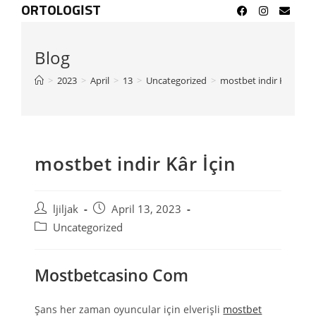
ORTOLOGIST
Blog
>
2023
>
April
>
13
>
Uncategorized
>
mostbet indir Kâr İçin
mostbet indir Kâr İçin
ljiljak
April 13, 2023
Uncategorized
Mostbetcasino Com
Şans her zaman oyuncular için elverişli
mostbet