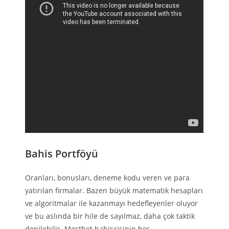
Bahis Portföyü
Oranları, bonusları, deneme kodu veren ve para
yatırılan firmalar. Bazen büyük matematik hesapları
ve algoritmalar ile kazanmayı hedefleyenler oluyor
ve bu aslında bir hile de sayılmaz, daha çok taktik
denilebilir. Mostbet bahisçisinin hoş