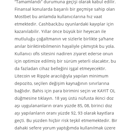
“Tamamlandı” durumuna geçişi olarak kabul edilir.
Finansal konularda başarılı bir geçmişe sahip olan
Mostbet bu anlamda kullanıcılarına hız vaat
etmektedir. Cashback,bu oyunlardaki kayıplar için
kazanılabilir. Yıllar önce büyük bir heyecan ile
mutluluğu çoğaltmanın ve sizlerle birlikte şa’hane
anılar biriktirebilmenin hayaliyle çıkmıştık bu yola.
Kullanıcı ofis sitesini nadiren ziyaret ederse onun
için optimize edilmiş bir sürüm yeterli olacaktır, bu
da fazladan cihaz belleğini işgal etmeyecektir.
Litecoin ve Ripple aracılığıyla yapılan minimum
depozito, seçilen değişim kaynağının sınırlarına
bağlıdır. Bahis için para birimini seçin ve KAYIT OL
düğmesine tıklayın. 18 yaş üstü nüfusta ikinci doz
aşı uygulananların oranı yüzde 85, 08, birinci doz
aşı yapılanların oranı yüzde 92, 93 olarak kayıtlara
geçti. Bu yüzden hiçbir risk teşkil etmemektedir. Bir
dahaki sefere yorum yaptığımda kullanılmak üzere