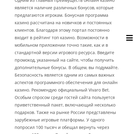
Одним из главных преимуществ онлайн казино
является наличие различных бонусов, которые
предлагаются игрокам. Бонусная программа
казино рассчитана на новичков и постоянных
клиентов. Благодаря этому портал постоянно
входит в рейтинг топ казино. Возможности в
мобильном приложении точно такие, как и в
стандартной версии игрового ресурса. Введите
промокод, указанный на сайте, чтобы получить
дополнительные бонусы. В общем, вы подумайте.
Безопасность является одним из самых важных
аспектов программного обеспечения для онлайн
казино. Рекомендую официальный Vivaro Bet.
Особым спросом среди гостей сайта пользуется
приветственный пакет, включающий несколько
подарков. Также на рынке России представлены
зарубежные игровые платформы. У одного
попросил 100 тысяч и обещал вернуть через