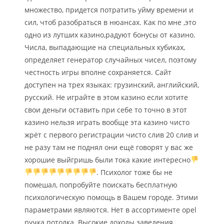
множество, придется потратить уйму времени и
сил, чтоб разобраться в нюансах. Как по мне ,это
одно из лутших казино,радуют бонусы от казино.
Числа, выпадающие на специальных кубиках,
определяет генератор случайных чисел, поэтому
честность игры вполне сохраняется. Сайт
доступен на трех языках: грузинский, английский,
русский. Не играйте в этом казино если хотите
свои деньги оставить при себе то точно в этот
казино нельзя играть вообще эта казино чисто
жрёт с первого регистрации чисто слив 20 слив и
не разу там не поднял они ещё говорят у вас же
хорошие выйгришь были тока какие интересно
. Психолог тоже бы не
помешал, попробуйте поискать бесплатную
психологическую помощь в Вашем городе. Этими
параметрами являются. Нет в ассортименте opel
ручка потолка. Высокие доходы заведения