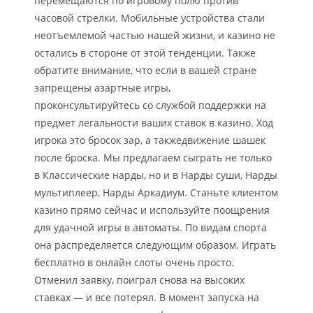
перемещаются по игровому полю против
часовой стрелки. Мобильные устройства стали
неотъемлемой частью нашей жизни, и казино не
остались в стороне от этой тенденции. Также
обратите внимание, что если в вашей стране
запрещены азартные игры,
проконсультируйтесь со службой поддержки на
предмет легальности ваших ставок в казино. Ход
игрока это бросок зар, а такжедвижение шашек
после броска. Мы предлагаем сыграть не только
в Классические нарды, но и в Нарды суши, Нарды
мультиплеер, Нарды Аркадиум. Станьте клиентом
казино прямо сейчас и используйте поощрения
для удачной игры в автоматы. По видам спорта
она распределяется следующим образом. Играть
бесплатно в онлайн слоты очень просто.
Отменил заявку, поиграл снова на высоких
ставках — и все потерял. В момент запуска на