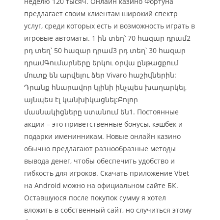
неделю 120 тысяч. Онлайн казино Фортуна
предлагает своим клиентам широкий спектр
услуг, среди которых есть и возможность играть в
игровые автоматы. 1 ին տեղ՝ 70 հազար դրամ2
րդ տեղ՝ 50 հազար դրամ3 րդ տեղ՝ 30 հազար
դրամԳումարները երկու օրվա ընթացքում
մուտք են արվելու ձեր Vivaro հաշիվներին:
Դրանք հնարավոր կլինի ինչպես խաղարկել,
այնպես էլ կանխիկացնել:Բոլոր
մասնակիցները ստանում են1. Постоянные
акции – это приветственные бонусы, кэшбек и
подарки именинникам. Новые онлайн казино
обычно предлагают разнообразные методы
вывода денег, чтобы обеспечить удобство и
гибкость для игроков. Скачать приложение Vbet
на Android можно на официальном сайте БК.
Оставшуюся после покупок сумму я хотел
вложить в собственный сайт, но случиться этому