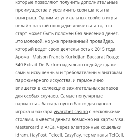
которые позволяют получить дополнительные
преимущества и увеличить свои шансы на
выигрыш. Одним из уникальных свойств игры
онлайн на этой площадке является и то, что
старт может быть положен без внесения денег.
Это молодой, но уже признанный провайдер,
который ведет свою деятельность с 2015 года.
Аромат Maison Francis Kurkdjian Baccarat Rouge
540 Extrait De Parfum идеально подойдет даже
самым искушенным и требовательным знатокам
парфюмерного искусства, и гармонично
впишется в коллекцию зажигательных запахов
для особых случаев. Самые популярные
варианты – баккара пунто банко для одного
игрока и баккара
vivarobet casino
с несколькими
столами. Вывести деньги возможно на карты Visa,
Mastercard и ArCa, через электронные кошельки
Idram, HayPost, Telcell, EasyPay, терминалы TelCell,