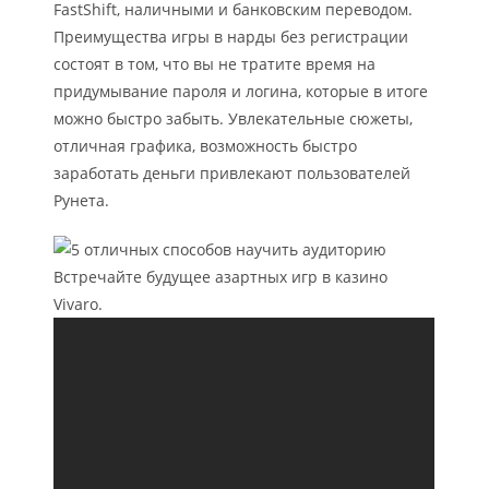
FastShift, наличными и банковским переводом.
Преимущества игры в нарды без регистрации
состоят в том, что вы не тратите время на
придумывание пароля и логина, которые в итоге
можно быстро забыть. Увлекательные сюжеты,
отличная графика, возможность быстро
заработать деньги привлекают пользователей
Рунета.