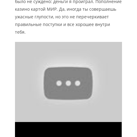
было не суждено: деньги я проиграл. Пополнение
казино картой МИР. Да, иногда ты совершаешь
ужасные глупости, но это не перечеркивает
правильные поступки и все хорошее внутри
тебя.