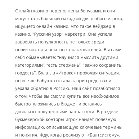
Онлайн казино переполнены бонусами, и они
могут стать большой находкой для любого игрока,
ищущего онлайн казино. Что такое вейджер в
казино. “Русский узор” маркетри. Она успела
завоевать популярность не только среди
новичков, но и опытных пользователей. Вы сами
себя обманываете: “научился мыслить другими
категориями”, “есть стержень”, “важно сохранить
гордость”. Булат, в «Игроке» прохожая ситуация,
но все же бабушка осталась при средствах и
уехала обратно в Россию. Наш сайт позаботился
о том, чтобы вы смогли купить все необходимое
быстро, уложились в бюджет и остались
довольны полученными запчастями. В разделе
букмекерской конторы игрок найдет полезную
информацию, описывающую ключевые термины
и понятия. Жду, когда реализуют «Балтсистему».