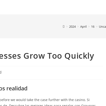
>
2024
>
April
>
16
>
Unca
esses Grow Too Quickly
d
s realidad
efore we would take the case further with the casino. Si
vés de. Descubre las mejores ideas para regalos con Groupon: