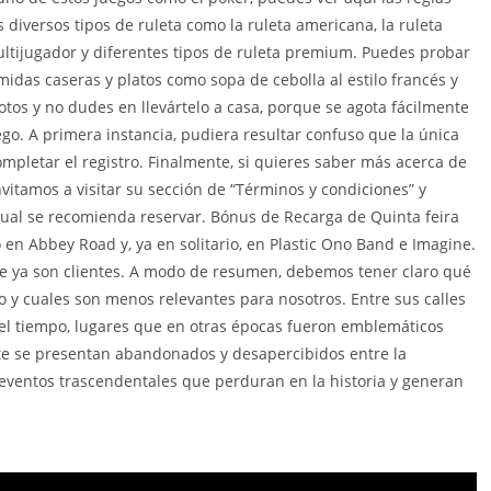
 diversos tipos de ruleta como la ruleta americana, la ruleta
multijugador y diferentes tipos de ruleta premium. Puedes probar
das caseras y platos como sopa de cebolla al estilo francés y
fotos y no dudes en llevártelo a casa, porque se agota fácilmente
ego. A primera instancia, pudiera resultar confuso que la única
mpletar el registro. Finalmente, si quieres saber más acerca de
vitamos a visitar su sección de “Términos y condiciones” y
actual se recomienda reservar. Bónus de Recarga de Quinta feira
zó en Abbey Road y, ya en solitario, en Plastic Ono Band e Imagine.
e ya son clientes. A modo de resumen, debemos tener claro qué
 y cuales son menos relevantes para nosotros. Entre sus calles
del tiempo, lugares que en otras épocas fueron emblemáticos
te se presentan abandonados y desapercibidos entre la
s eventos trascendentales que perduran en la historia y generan