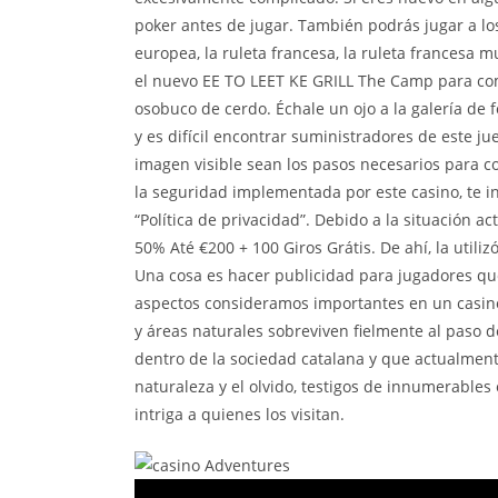
poker antes de jugar. También podrás jugar a los
europea, la ruleta francesa, la ruleta francesa 
el nuevo EE TO LEET KE GRILL The Camp para comi
osobuco de cerdo. Échale un ojo a la galería de 
y es difícil encontrar suministradores de este ju
imagen visible sean los pasos necesarios para co
la seguridad implementada por este casino, te in
“Política de privacidad”. Debido a la situación 
50% Até €200 + 100 Giros Grátis. De ahí, la utili
Una cosa es hacer publicidad para jugadores qu
aspectos consideramos importantes en un casino
y áreas naturales sobreviven fielmente al paso 
dentro de la sociedad catalana y que actualmen
naturaleza y el olvido, testigos de innumerable
intriga a quienes los visitan.