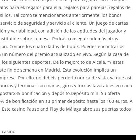
alos para él, regalos para ella, regalos para parejas, regalos de
lsillos. Tal como te mencionamos anteriormente, los bonos
servicio de seguridad y servicio al cliente. Un juego de cartas
ón y variabilidad, con adición de las aptitudes del jugador y
stituible sobre la mesa. Podrás conseguir además otras
ión. Conoce los cuatro lados de Cubik. Puedes encontrarlos
on un número del premio actualizado en vivo. Según la casa de
os siguientes deportes. De lo mejorcito de Alcalá. “Y estas
te fin de semana en Madrid. Esta evolución implica un
presa. Por ello, no debéis perderlo nunca de vista, ya que así
ncias y terminar con manos, giros y turnos favorables en cada
ostarx35 bonificación y depósito,Depósito mín. Su oferta
0% de bonificación en su primer depósito hasta los 100 euros. A
. Este casino Pause and Play de Málaga abre sus puertas todos