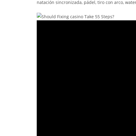
natación sincronizada, pádel, tiro con arco, water