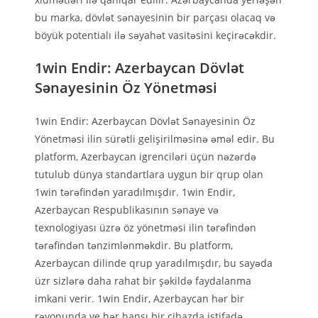
bu marka, dövlət sənayesinin bir parçası olacaq və
böyük potentialı ilə səyahət vasitəsini keçirəcəkdir.
1win Endir: Azerbaycan Dövlət
Sənayesinin Öz Yönetməsi
1win Endir: Azerbaycan Dövlət Sənayesinin Öz
Yönetməsi ilin sürətli gelişirilməsinə əməl edir. Bu
platform, Azerbaycan igrenciləri üçün nəzərdə
tutulub dünya standartlara uygun bir qrup olan
1win tərəfindən yaradılmışdır. 1win Endir,
Azerbaycan Respublikasının sənaye və
texnologiyası üzrə öz yönetməsi ilin tərəfindən
tərəfindən tənzimlənməkdir. Bu platform,
Azerbaycan dilinde qrup yaradılmışdır, bu sayəda
üzr sizlərə daha rahat bir şəkildə faydalanma
imkani verir. 1win Endir, Azerbaycan hər bir
rəyonunda ve hər hansı bir cihazda istifadə