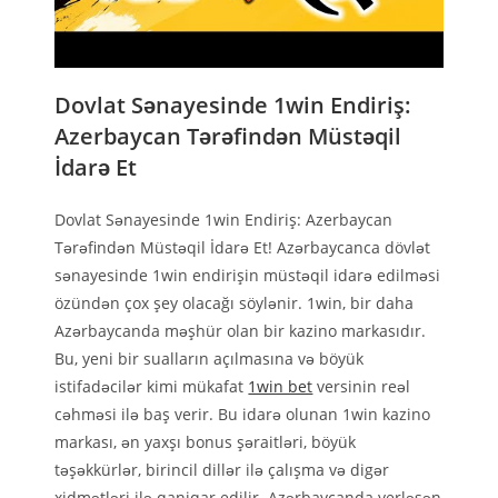
Dovlat Sənayesinde 1win Endiriş:
Azerbaycan Tərəfindən Müstəqil
İdarə Et
Dovlat Sənayesinde 1win Endiriş: Azerbaycan
Tərəfindən Müstəqil İdarə Et! Azərbaycanca dövlət
sənayesinde 1win endirişin müstəqil idarə edilməsi
özündən çox şey olacağı söylənir. 1win, bir daha
Azərbaycanda məşhür olan bir kazino markasıdır.
Bu, yeni bir sualların açılmasına və böyük
istifadəcilər kimi mükafat
1win bet
versinin reəl
cəhməsi ilə baş verir. Bu idarə olunan 1win kazino
markası, ən yaxşı bonus şəraitləri, böyük
təşəkkürlər, birincil dillər ilə çalışma və digər
xidmətləri ilə qaniqar edilir. Azərbaycanda yerləşən