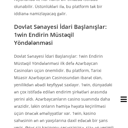
olunabilir. Üstünlükləri ilə, bu platform tək bir
iddianə namizlayacaq gəlir.
Dovlat Sənayesi İdari Başlanışlar:
1win Endirin Müstəqil
Yöndələnməsi
Dovlat Sənayesi İdari Başlanışlar: 1win Endirin
Müstəqil Yöndələnməsi ilk defə Azərbaycan
Casinoları üçün önemlidir. Bu platform, Tarixi
Müasir Azərbaycan Casinosundan ibarət olan,
yenilikdən əbədi keyfiyyət saxlayır. 1win, dünyadaki
ən çox istifadə edilən endirim şirkətləri arasında
yerini aldı. Azərbaycanların casino suanında daha
ərazidir, lakin onların həmişə həyata keçirilməsi
üçün önəcək əməliyyatlar var. 1win, kasino
sahəsinin ən ən yaxşılarına daxil edəcək bir şans
verir. Əgər siz kasinonu seçərsinizsə, sizə ən verimli