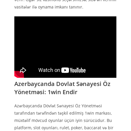
vasitələr ilə oynama imkanı tanınır.
Azerbaycanda Dovlat Sənayesi Öz
Yönetməsi: 1win Endir
Azərbaycanda Dövlət Sənayesi Öz Yönetməsi
tarafından tərəfindən təşkil edilmiş 1win markası,
müxtəlif mövcud oyunlar üçün iyin sürücüdur. Bu
platform, slot oyunları, rulet, poker, baccarat və bir