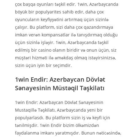
çox başqa oyunları təşkil edir. 1win, Azərbaycanda
böyük bir populyarites sahib edir, daha çox
oyuncuların keyfiyyətini artırmaq üçün sizinlə
çalışır. Bu platform, sizi daha çox qazandırmaya
imkan verən kompansatlar ilə tanışdırmaq olduğu
üçün sizinlə işləyir. 1win, Azərbaycanda təşkil
edilmiş bir casino olanın biridir və onun üçün, siz
müştəri hizməti ilə əməkdaş olmaq istəyirsinizsə,
sizin üçün iyin bir seçimdir.
1win Endir: Azerbaycan Dövlət
Sənayesinin Müstəqil Təşkilatı
1win Endir: Azərbaycan Dövlət Sənayesinin
Mustaqillə Təşkilatı, Azərbaycanda yeni bir
populyarlasdı. Bu platform sizin iş və keyfi için
tənilmişdir. 1win Endir bizim ölkəmizdən
faydalanma imkanı yaratmışdır. Bunun nəticəsində,