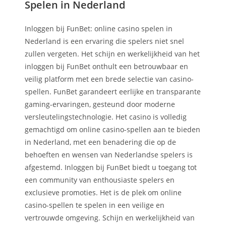
Spelen in Nederland
Inloggen bij FunBet: online casino spelen in
Nederland is een ervaring die spelers niet snel
zullen vergeten. Het schijn en werkelijkheid van het
inloggen bij FunBet onthult een betrouwbaar en
veilig platform met een brede selectie van casino-
spellen. FunBet garandeert eerlijke en transparante
gaming-ervaringen, gesteund door moderne
versleutelingstechnologie. Het casino is volledig
gemachtigd om online casino-spellen aan te bieden
in Nederland, met een benadering die op de
behoeften en wensen van Nederlandse spelers is
afgestemd. Inloggen bij FunBet biedt u toegang tot
een community van enthousiaste spelers en
exclusieve promoties. Het is de plek om online
casino-spellen te spelen in een veilige en
vertrouwde omgeving. Schijn en werkelijkheid van