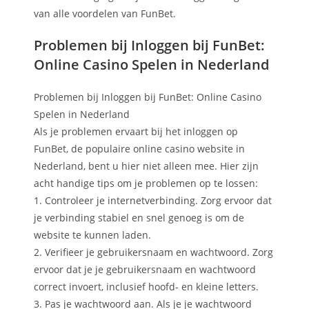
van alle voordelen van FunBet.
Problemen bij Inloggen bij FunBet:
Online Casino Spelen in Nederland
Problemen bij Inloggen bij FunBet: Online Casino
Spelen in Nederland
Als je problemen ervaart bij het inloggen op
FunBet, de populaire online casino website in
Nederland, bent u hier niet alleen mee. Hier zijn
acht handige tips om je problemen op te lossen:
1. Controleer je internetverbinding. Zorg ervoor dat
je verbinding stabiel en snel genoeg is om de
website te kunnen laden.
2. Verifieer je gebruikersnaam en wachtwoord. Zorg
ervoor dat je je gebruikersnaam en wachtwoord
correct invoert, inclusief hoofd- en kleine letters.
3. Pas je wachtwoord aan. Als je je wachtwoord