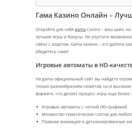
Гама Казино Онлайн – Луч
Откройте для себя
gama
Casino – ваш шанс н
лучшие игры и бонусы. Не упустите возможнос
связи с азартом. Gama казино – это gamma к
убедитесь сами!
Игровые автоматы в HD-качест
На gama официальный сайт вы найдете огром
только разнообразием сюжетов, но и высоким 
формате, что делает процесс игры еще боле
Игровые автоматы с четкой HD-графикой
Множество тематических слотов для любого
Плавная анимация и детализированные эл