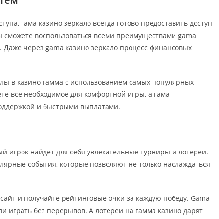
стем
тупа, гама казино зеркало всегда готово предоставить доступ
вы сможете воспользоваться всеми преимуществами gama
. Даже через gama казино зеркало процесс финансовых
илы в казино гамма с использованием самых популярных
те все необходимое для комфортной игры, а гама
оддержкой и быстрыми выплатами.
ый игрок найдет для себя увлекательные турниры и лотереи.
лярные события, которые позволяют не только наслаждаться
сайт и получайте рейтинговые очки за каждую победу. Gama
ли играть без перерывов. А лотереи на гамма казино дарят