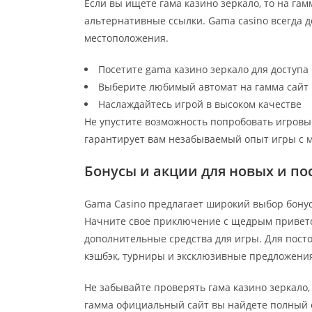
Если вы ищете гама казино зеркало, то на га
альтернативные ссылки. Gama casino всегда д
местоположения.
Посетите gama казино зеркало для доступа
Выберите любимый автомат на гамма сайт
Наслаждайтесь игрой в высоком качестве
Не упустите возможность попробовать игровы
гарантирует вам незабываемый опыт игры с 
Бонусы и акции для новых и по
Gama Casino предлагает широкий выбор бонусо
Начните свое приключение с щедрым приветс
дополнительные средства для игры. Для пост
кэшбэк, турниры и эксклюзивные предложени
Не забывайте проверять гама казино зеркало, 
гамма официальный сайт вы найдете полный с