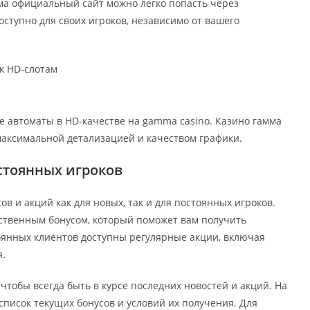
мма официальный сайт можно легко попасть через
оступно для своих игроков, независимо от вашего
 к HD-слотам
е автоматы в HD-качестве на gamma casino. Казино гамма
максимальной детализацией и качеством графики.
стоянных игроков
в и акций как для новых, так и для постоянных игроков.
твенным бонусом, который поможет вам получить
оянных клиентов доступны регулярные акции, включая
я.
чтобы всегда быть в курсе последних новостей и акций. На
писок текущих бонусов и условий их получения. Для