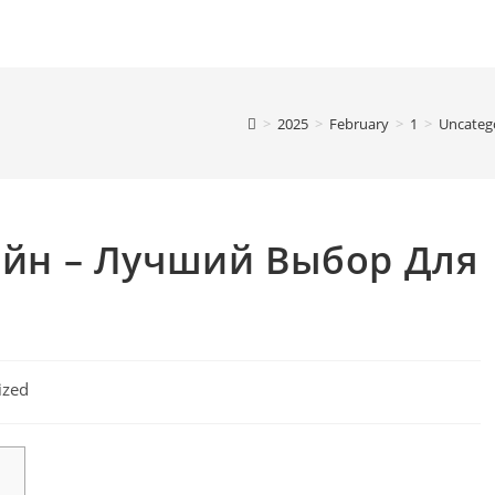
>
2025
>
February
>
1
>
Uncateg
айн – Лучший Выбор Для
ized