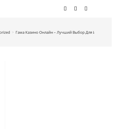
orized
>
Гама Казино Онлайн – Лучший Выбор Для Игроков