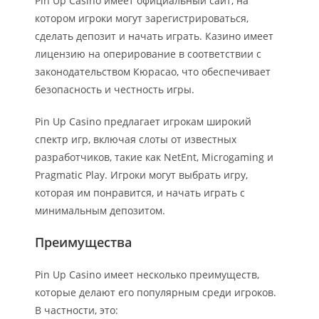
Pin Up Casino имеет официальный сайт, на
котором игроки могут зарегистрироваться,
сделать депозит и начать играть. Казино имеет
лицензию на оперирование в соответствии с
законодательством Кюрасао, что обеспечивает
безопасность и честность игры.
Pin Up Casino предлагает игрокам широкий
спектр игр, включая слоты от известных
разработчиков, такие как NetEnt, Microgaming и
Pragmatic Play. Игроки могут выбрать игру,
которая им понравится, и начать играть с
минимальным депозитом.
Преимущества
Pin Up Casino имеет несколько преимуществ,
которые делают его популярным среди игроков.
В частности, это: