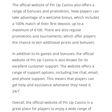
The official website of Pin Up Casino also offers a
range of bonuses and promotions. New players can
take advantage of a welcome bonus, which includes
a 100% match of their first deposit, up to a
maximum of €100. There are also regular
promotions and tournaments, which offer players
the chance to win additional prizes and bonuses.
In addition to its games and bonuses, the official
website of Pin Up Casino is also known for its
excellent customer support. The website offers a
range of support options, including live chat, email,
and phone support. This means that players can
get help and assistance whenever they need it,
24/7.
Overall, the official website of Pin Up Casino is a
great place for players to enjoy a wide range of