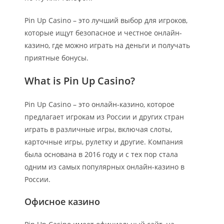
Pin Up Casino – это лучший выбор для игроков,
которые ищут безопасное и честное онлайн-
казино, где можно играть на деньги и получать
приятные бонусы.
What is Pin Up Casino?
Pin Up Casino – это онлайн-казино, которое
предлагает игрокам из России и других стран
играть в различные игры, включая слоты,
карточные игры, рулетку и другие. Компания
была основана в 2016 году и с тех пор стала
одним из самых популярных онлайн-казино в
России.
Офисное казино