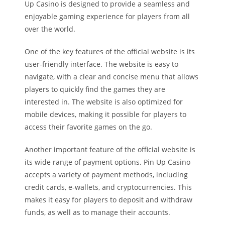
Up Casino is designed to provide a seamless and
enjoyable gaming experience for players from all
over the world.
One of the key features of the official website is its
user-friendly interface. The website is easy to
navigate, with a clear and concise menu that allows
players to quickly find the games they are
interested in. The website is also optimized for
mobile devices, making it possible for players to
access their favorite games on the go.
Another important feature of the official website is
its wide range of payment options. Pin Up Casino
accepts a variety of payment methods, including
credit cards, e-wallets, and cryptocurrencies. This
makes it easy for players to deposit and withdraw
funds, as well as to manage their accounts.