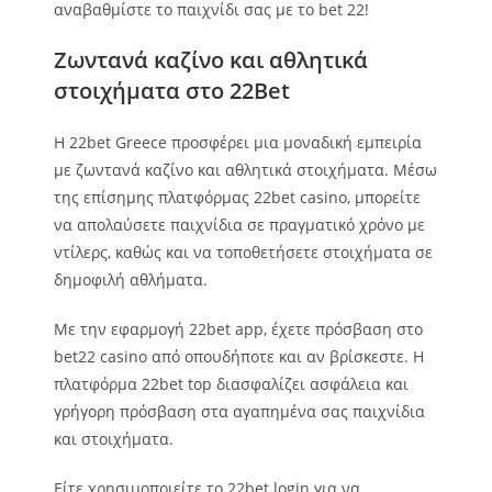
αναβαθμίστε το παιχνίδι σας με το bet 22!
Ζωντανά καζίνο και αθλητικά
στοιχήματα στο 22Bet
Η 22bet Greece προσφέρει μια μοναδική εμπειρία
με ζωντανά καζίνο και αθλητικά στοιχήματα. Μέσω
της επίσημης πλατφόρμας 22bet casino, μπορείτε
να απολαύσετε παιχνίδια σε πραγματικό χρόνο με
ντίλερς, καθώς και να τοποθετήσετε στοιχήματα σε
δημοφιλή αθλήματα.
Με την εφαρμογή 22bet app, έχετε πρόσβαση στο
bet22 casino από οπουδήποτε και αν βρίσκεστε. Η
πλατφόρμα 22bet top διασφαλίζει ασφάλεια και
γρήγορη πρόσβαση στα αγαπημένα σας παιχνίδια
και στοιχήματα.
Είτε χρησιμοποιείτε το 22bet login για να