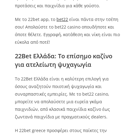
προτάσεις και παιχνίδια για κάθε γούστο.
Με το 22bet app, το
bet22
είναι πάντα στην τσέπη
σου! Απολαύστε το bet22 casino οπουδήποτε και
όποτε θέλετε. Εγγραφή, κατάθεση και νίκη είναι πιο
εύκολα από ποτέ!
22Bet Ελλάδα: Το επίσημο καζίνο
για ατελείωτη ψυχαγωγία
Το 22Bet Ελλάδα είναι η καλύτερη επιλογή για
όσους αναζητούν ποιοτική ψυχαγωγία και
συναρπαστικές εμπειρίες. Με το bet22 casino,
μπορείτε να απολαύσετε μια ευρεία γκάμα
παιχνιδιών, από κλασικά παιχνίδια καζίνο έως
ζωντανά παιχνίδια με πραγματικούς dealers.
Η 22bet greece προσφέρει στους παίκτες την