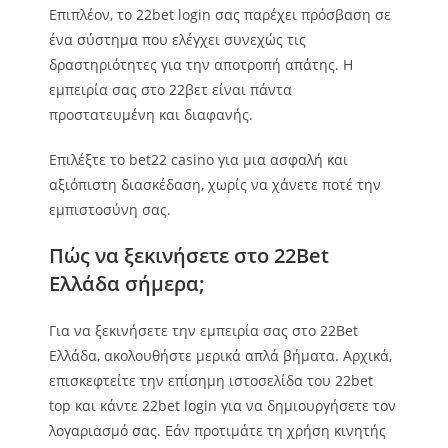
Επιπλέον, το 22bet login σας παρέχει πρόσβαση σε
ένα σύστημα που ελέγχει συνεχώς τις
δραστηριότητες για την αποτροπή απάτης. Η
εμπειρία σας στο 22βετ είναι πάντα
προστατευμένη και διαφανής.
Επιλέξτε το bet22 casino για μια ασφαλή και
αξιόπιστη διασκέδαση, χωρίς να χάνετε ποτέ την
εμπιστοσύνη σας.
Πώς να ξεκινήσετε στο 22Bet
Ελλάδα σήμερα;
Για να ξεκινήσετε την εμπειρία σας στο 22Bet
Ελλάδα, ακολουθήστε μερικά απλά βήματα. Αρχικά,
επισκεφτείτε την επίσημη ιστοσελίδα του 22bet
top και κάντε 22bet login για να δημιουργήσετε τον
λογαριασμό σας. Εάν προτιμάτε τη χρήση κινητής