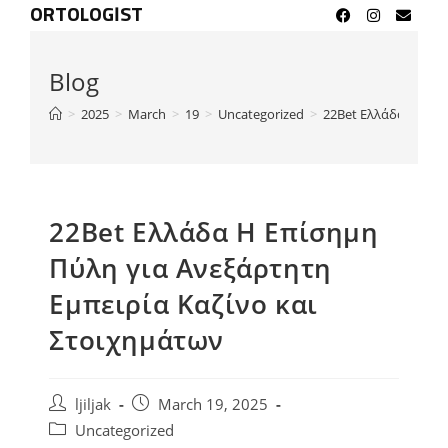
ORTOLOGIST
Blog
>
2025
>
March
>
19
>
Uncategorized
>
22Bet Ελλάδα Η Επίσ
22Bet Ελλάδα Η Επίσημη
Πύλη για Ανεξάρτητη
Εμπειρία Καζίνο και
Στοιχημάτων
ljiljak
March 19, 2025
Uncategorized