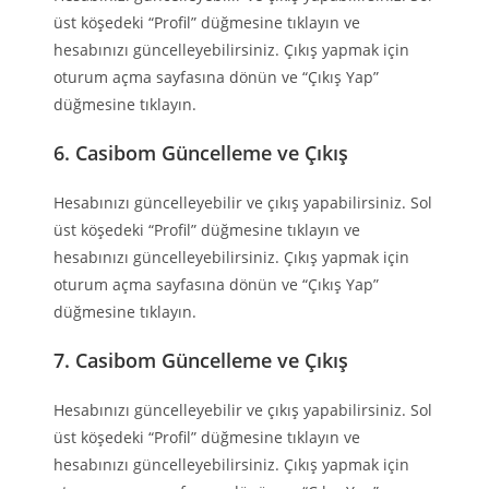
üst köşedeki “Profil” düğmesine tıklayın ve
hesabınızı güncelleyebilirsiniz. Çıkış yapmak için
oturum açma sayfasına dönün ve “Çıkış Yap”
düğmesine tıklayın.
6. Casibom Güncelleme ve Çıkış
Hesabınızı güncelleyebilir ve çıkış yapabilirsiniz. Sol
üst köşedeki “Profil” düğmesine tıklayın ve
hesabınızı güncelleyebilirsiniz. Çıkış yapmak için
oturum açma sayfasına dönün ve “Çıkış Yap”
düğmesine tıklayın.
7. Casibom Güncelleme ve Çıkış
Hesabınızı güncelleyebilir ve çıkış yapabilirsiniz. Sol
üst köşedeki “Profil” düğmesine tıklayın ve
hesabınızı güncelleyebilirsiniz. Çıkış yapmak için