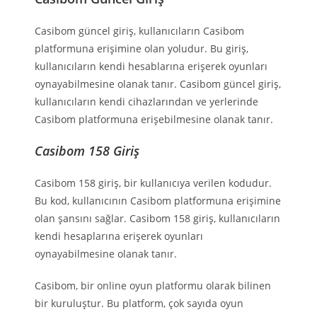
Casibom güncel giriş, kullanıcıların Casibom
platformuna erişimine olan yoludur. Bu giriş,
kullanıcıların kendi hesablarına erişerek oyunları
oynayabilmesine olanak tanır. Casibom güncel giriş,
kullanıcıların kendi cihazlarından ve yerlerinde
Casibom platformuna erişebilmesine olanak tanır.
Casibom 158 Giriş
Casibom 158 giriş, bir kullanıcıya verilen kodudur.
Bu kod, kullanıcının Casibom platformuna erişimine
olan şansını sağlar. Casibom 158 giriş, kullanıcıların
kendi hesaplarına erişerek oyunları
oynayabilmesine olanak tanır.
Casibom, bir online oyun platformu olarak bilinen
bir kuruluştur. Bu platform, çok sayıda oyun