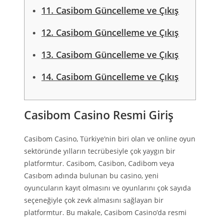
11. Casibom Güncelleme ve Çıkış
12. Casibom Güncelleme ve Çıkış
13. Casibom Güncelleme ve Çıkış
14. Casibom Güncelleme ve Çıkış
Casibom Casino Resmi Giriş
Casibom Casino, Türkiye’nin biri olan ve online oyun
sektöründe yılların tecrübesiyle çok yaygın bir
platformtur. Casibom, Casibon, Cadibom veya
Casıbom adında bulunan bu casino, yeni
oyuncuların kayıt olmasını ve oyunlarını çok sayıda
seçeneğiyle çok zevk almasını sağlayan bir
platformtur. Bu makale, Casibom Casino’da resmi