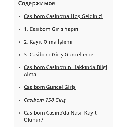
Содержимое
Casibom Casino’na Hoş Geldiniz!
1. Casibom Giris Yapın
2. Kayıt Olma İşlemi
3. Casibom Giriş Güncelleme
Casibom Casino’nın Hakkında Bilgi
Alma
Casibom Güncel Giriş
Casibom 158 Giriş
Casibom Casino’da Nasıl Kayıt
Olunur?