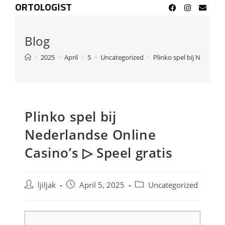
ORTOLOGIST
Blog
>
2025
>
April
>
5
>
Uncategorized
>
Plinko spel bij Nederlan
Plinko spel bij
Nederlandse Online
Casino’s ▷ Speel gratis
ljiljak
April 5, 2025
Uncategorized