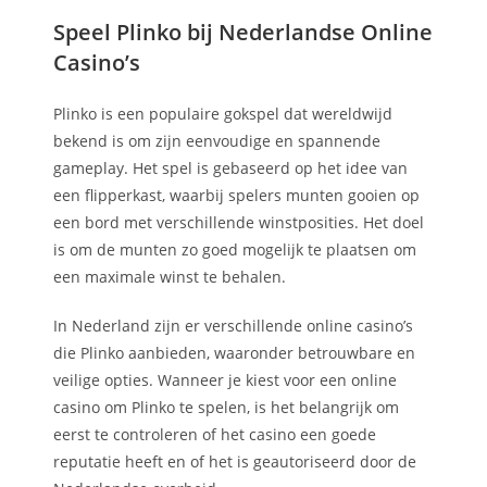
Speel Plinko bij Nederlandse Online
Casino’s
Plinko is een populaire gokspel dat wereldwijd
bekend is om zijn eenvoudige en spannende
gameplay. Het spel is gebaseerd op het idee van
een flipperkast, waarbij spelers munten gooien op
een bord met verschillende winstposities. Het doel
is om de munten zo goed mogelijk te plaatsen om
een maximale winst te behalen.
In Nederland zijn er verschillende online casino’s
die Plinko aanbieden, waaronder betrouwbare en
veilige opties. Wanneer je kiest voor een online
casino om Plinko te spelen, is het belangrijk om
eerst te controleren of het casino een goede
reputatie heeft en of het is geautoriseerd door de