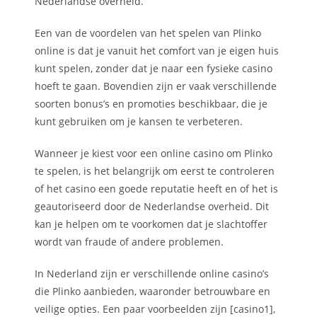
Nederlandse overheid.
Een van de voordelen van het spelen van Plinko
online is dat je vanuit het comfort van je eigen huis
kunt spelen, zonder dat je naar een fysieke casino
hoeft te gaan. Bovendien zijn er vaak verschillende
soorten bonus’s en promoties beschikbaar, die je
kunt gebruiken om je kansen te verbeteren.
Wanneer je kiest voor een online casino om Plinko
te spelen, is het belangrijk om eerst te controleren
of het casino een goede reputatie heeft en of het is
geautoriseerd door de Nederlandse overheid. Dit
kan je helpen om te voorkomen dat je slachtoffer
wordt van fraude of andere problemen.
In Nederland zijn er verschillende online casino’s
die Plinko aanbieden, waaronder betrouwbare en
veilige opties. Een paar voorbeelden zijn [casino1],