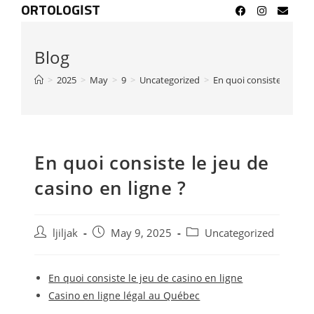
ORTOLOGIST
Blog
>
2025
>
May
>
9
>
Uncategorized
>
En quoi consiste le jeu d
En quoi consiste le jeu de
casino en ligne ?
ljiljak
May 9, 2025
Uncategorized
En quoi consiste le jeu de casino en ligne
Casino en ligne légal au Québec