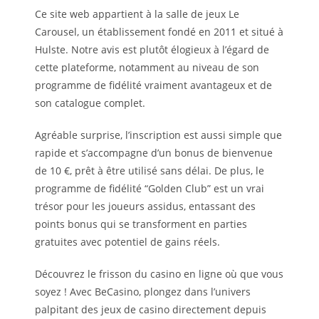
Ce site web appartient à la salle de jeux Le
Carousel, un établissement fondé en 2011 et situé à
Hulste. Notre avis est plutôt élogieux à l’égard de
cette plateforme, notamment au niveau de son
programme de fidélité vraiment avantageux et de
son catalogue complet.
Agréable surprise, l’inscription est aussi simple que
rapide et s’accompagne d’un bonus de bienvenue
de 10 €, prêt à être utilisé sans délai. De plus, le
programme de fidélité “Golden Club” est un vrai
trésor pour les joueurs assidus, entassant des
points bonus qui se transforment en parties
gratuites avec potentiel de gains réels.
Découvrez le frisson du casino en ligne où que vous
soyez ! Avec BeCasino, plongez dans l’univers
palpitant des jeux de casino directement depuis