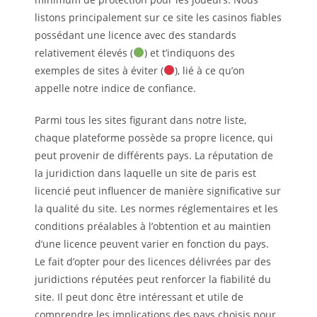
listons principalement sur ce site les casinos fiables
possédant une licence avec des standards
relativement élevés (
) et t’indiquons des
exemples de sites à éviter (
), lié à ce qu’on
appelle notre indice de confiance.
Parmi tous les sites figurant dans notre liste,
chaque plateforme possède sa propre licence, qui
peut provenir de différents pays. La réputation de
la juridiction dans laquelle un site de paris est
licencié peut influencer de manière significative sur
la qualité du site. Les normes réglementaires et les
conditions préalables à l’obtention et au maintien
d’une licence peuvent varier en fonction du pays.
Le fait d’opter pour des licences délivrées par des
juridictions réputées peut renforcer la fiabilité du
site. Il peut donc être intéressant et utile de
comprendre les implications des pays choisis pour