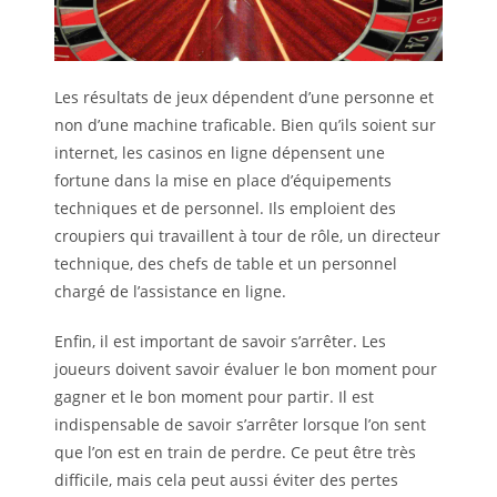
Les résultats de jeux dépendent d’une personne et
non d’une machine traficable. Bien qu’ils soient sur
internet, les casinos en ligne dépensent une
fortune dans la mise en place d’équipements
techniques et de personnel. Ils emploient des
croupiers qui travaillent à tour de rôle, un directeur
technique, des chefs de table et un personnel
chargé de l’assistance en ligne.
Enfin, il est important de savoir s’arrêter. Les
joueurs doivent savoir évaluer le bon moment pour
gagner et le bon moment pour partir. Il est
indispensable de savoir s’arrêter lorsque l’on sent
que l’on est en train de perdre. Ce peut être très
difficile, mais cela peut aussi éviter des pertes