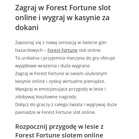
Zagraj w Forest Fortune slot
online i wygraj w kasynie za
dokani
Zapoznaj się z nową sensacją w świecie gier
hazardowych –
Forest Fortune
slot online.
Ta unikalna i przyjemna maszyna do gry oferuje
wyjątkowe wrażenia i duże wygrane.
Zagraj w Forest Fortune w swoim ulubionym
kasynie online i zyskuj wirtualne pieniądze.
Wpegzaj w emocjonujące przygody w lesie i
zdobywaj kosztowne nagrody.
Dołącz do graczy z całego świata i wygrywaj duże
pieniadze w Forest Fortune slot online.
Rozpocznij przygodę w lesie z
Forest Fortune slotem online