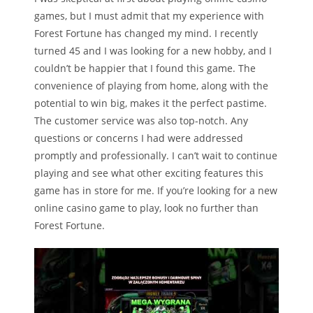
games, but I must admit that my experience with
Forest Fortune has changed my mind. I recently
turned 45 and I was looking for a new hobby, and I
couldn’t be happier that I found this game. The
convenience of playing from home, along with the
potential to win big, makes it the perfect pastime.
The customer service was also top-notch. Any
questions or concerns I had were addressed
promptly and professionally. I can’t wait to continue
playing and see what other exciting features this
game has in store for me. If you’re looking for a new
online casino game to play, look no further than
Forest Fortune.