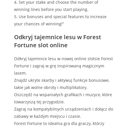
4. Set your stake and choose the number of
winning lines before you start playing.
5. Use bonuses and special features to increase
your chances of winning!”
Odkryj tajemnice lesu w Forest
Fortune slot online
Odkryj tajemnice lesu w nowej online slotsie Forest
Fortune i zagraj w grę inspirowaną magicznym
lasem.
Znajdź ukryte skarby i aktywuj funkcje bonusowe,
takie jak wolne obroty i multiplikatory.
Oszczędź na wspaniałych grafikach i muzyce, które
towarzyszą tej przygodzie.
Zagraj na kompatybilnych urządzeniach i dołącz do
zabawy w każdym miejscu i czasie.
Forest Fortune to idealna gra dla graczy, którzy