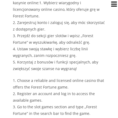
kasynie online:1. Wybierz wiarygodny i
licencjonowany online casino, który oferuje grę w
Forest Fortune.
2. Zarejestruj konto i zaloguj się, aby móc skorzystać
z dostępnych gier.
3. Przejdź do sekcji gier slotów i wpisz „Forest
Fortune” w wyszukiwarkę, aby odnaleźć grę.
4. Ustaw swoją stawkę i wybierz liczbę linii
wygranych, zanim rozpoczniesz grę.
5. Korzystaj z bonusów i funkcji specjalnych, aby
zwiększyć swoje szanse na wygraną!
1. Choose a reliable and licensed online casino that
offers the Forest Fortune game.
2. Register an account and log in to access the
available games.
3. Go to the slot games section and type „Forest
Fortune” in the search bar to find the game.