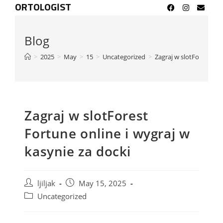
ORTOLOGIST
Blog
>
2025
>
May
>
15
>
Uncategorized
>
Zagraj w slotForest For
Zagraj w slotForest
Fortune online i wygraj w
kasynie za docki
ljiljak
May 15, 2025
Uncategorized