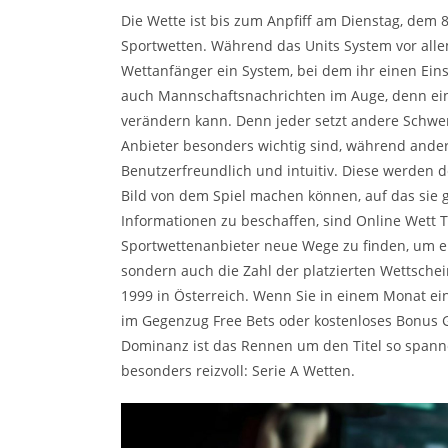
Die Wette ist bis zum Anpfiff am Dienstag, dem 8
Sportwetten. Während das Units System vor allem
Wettanfänger ein System, bei dem ihr einen Eins
auch Mannschaftsnachrichten im Auge, denn eini
verändern kann. Denn jeder setzt andere Schwer
Anbieter besonders wichtig sind, während ander
Benutzerfreundlich und intuitiv. Diese werden d
Bild von dem Spiel machen können, auf das sie g
Informationen zu beschaffen, sind Online Wett T
Sportwettenanbieter neue Wege zu finden, um e
sondern auch die Zahl der platzierten Wettsche
1999 in Österreich. Wenn Sie in einem Monat ei
im Gegenzug Free Bets oder kostenloses Bonus
Dominanz ist das Rennen um den Titel so spann
besonders reizvoll: Serie A Wetten.