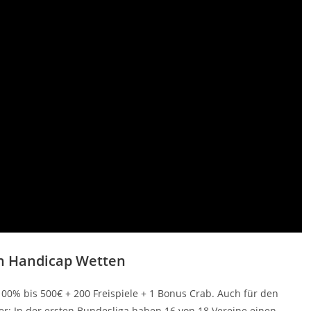
an Handicap Wetten
100% bis 500€ + 200 Freispiele + 1 Bonus Crab. Auch für den
er: In der ersten Bundesliga haben 16 von 18 Vereine einen