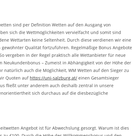
etten sind per Definition Wetten auf den Ausgang von
aben sich die Wettmöglichkeiten vervielfacht und somit sind
dene Wettarten keine Seltenheit. Durch diese verdienen wir eine
 in gewohnter Qualität fortzuführen. Regelmäßige Bonus Angebote
So vergeben in der Regel praktisch alle Wettanbieter für neue
en Neukundenbonus – Zumeist in Abhängigkeit von der Höhe der
r natürlich auch die Möglichkeit, WM Wetten auf den Sieger zu
wir Quoten auf
https://uni-salzburg.at/
einen Gesamtsieger
us fließt unter anderem auch deshalb zentral in unsere
orientiertheit sich durchaus auf die diesbezügliche
eitwetten Angebot ist für Abwechslung gesorgt. Warum ist dies
is zu €100. Durch die Höhe des Willkommensbonus und den