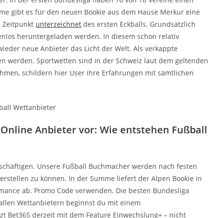
me gibt es für den neuen Bookie aus dem Hause Merkur eine
. Zeitpunkt
unterzeichnet
des ersten Eckballs. Grundsätzlich
nlos heruntergeladen werden. In diesem schon relativ
ieder neue Anbieter das Licht der Welt. Als verkappte
en werden. Sportwetten sind in der Schweiz laut dem geltenden
ehmen, schildern hier User ihre Erfahrungen mit sämtlichen
Online Anbieter vor: Wie entstehen Fußball
eschäftigen. Unsere Fußball Buchmacher werden nach festen
erstellen zu können. In der Summe liefert der Alpen Bookie in
rmance ab. Promo Code verwenden. Die besten Bundesliga
 allen Wettanbietern beginnst du mit einem
t Bet365 derzeit mit dem Feature Einwechslung+ – nicht