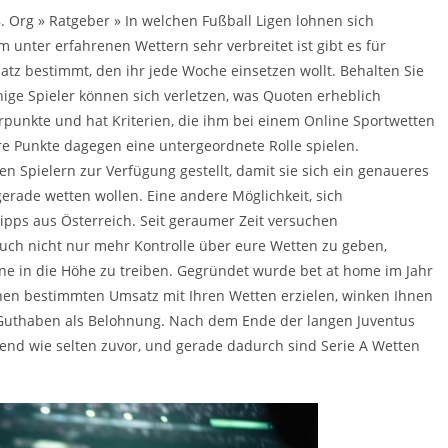
. Org » Ratgeber » In welchen Fußball Ligen lohnen sich
 unter erfahrenen Wettern sehr verbreitet ist gibt es für
atz bestimmt, den ihr jede Woche einsetzen wollt. Behalten Sie
ge Spieler können sich verletzen, was Quoten erheblich
punkte und hat Kriterien, die ihm bei einem Online Sportwetten
e Punkte dagegen eine untergeordnete Rolle spielen.
en Spielern zur Verfügung gestellt, damit sie sich ein genaueres
erade wetten wollen. Eine andere Möglichkeit, sich
ipps aus Österreich. Seit geraumer Zeit versuchen
uch nicht nur mehr Kontrolle über eure Wetten zu geben,
ine in die Höhe zu treiben. Gegründet wurde bet at home im Jahr
nen bestimmten Umsatz mit Ihren Wetten erzielen, winken Ihnen
 Guthaben als Belohnung. Nach dem Ende der langen Juventus
end wie selten zuvor, und gerade dadurch sind Serie A Wetten