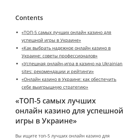
Contents
«ТОП-5 самых лучших онлайн казино для
успешной игры в Украине»
«Как выбрать надежное онлайн казино в
Украине: советы профессионалов»
«Успешная онлайн-игра в казино на Ukrainian
sites: рекомендации и рейтинги»
«Онлайн казино в Украине: как обеспечить
себе выигрышную стратегию»
«ТОП-5 самых лучших
онлайн казино для успешной
игры в Украине»
Вы ищите топ-5 лучших онлайн казино для