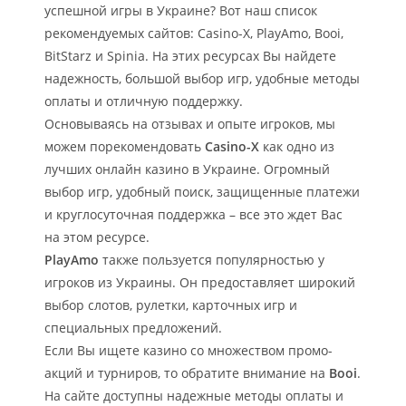
успешной игры в Украине? Вот наш список
рекомендуемых сайтов: Casino-X, PlayAmo, Booi,
BitStarz и Spinia. На этих ресурсах Вы найдете
надежность, большой выбор игр, удобные методы
оплаты и отличную поддержку.
Основываясь на отзывах и опыте игроков, мы
можем порекомендовать
Casino-X
как одно из
лучших онлайн казино в Украине. Огромный
выбор игр, удобный поиск, защищенные платежи
и круглосуточная поддержка – все это ждет Вас
на этом ресурсе.
PlayAmo
также пользуется популярностью у
игроков из Украины. Он предоставляет широкий
выбор слотов, рулетки, карточных игр и
специальных предложений.
Если Вы ищете казино со множеством промо-
акций и турниров, то обратите внимание на
Booi
.
На сайте доступны надежные методы оплаты и