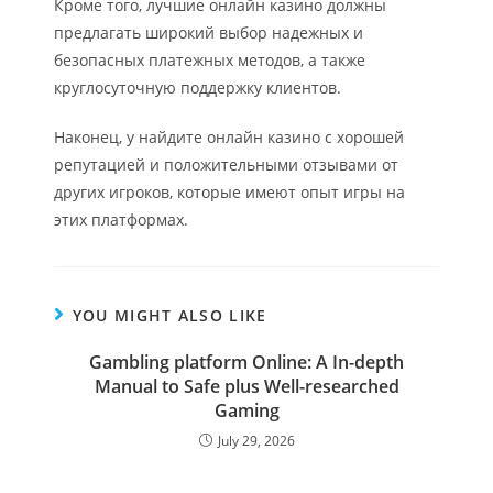
Кроме того, лучшие онлайн казино должны
предлагать широкий выбор надежных и
безопасных платежных методов, а также
круглосуточную поддержку клиентов.
Наконец, у найдите онлайн казино с хорошей
репутацией и положительными отзывами от
других игроков, которые имеют опыт игры на
этих платформах.
YOU MIGHT ALSO LIKE
Gambling platform Online: A In-depth
Manual to Safe plus Well-researched
Gaming
July 29, 2026