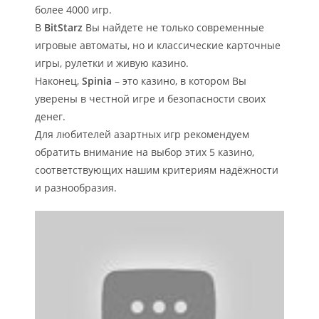
более 4000 игр.
В
BitStarz
Вы найдете не только современные
игровые автоматы, но и классические карточные
игры, рулетки и живую казино.
Наконец,
Spinia
– это казино, в котором Вы
уверены в честной игре и безопасности своих
денег.
Для любителей азартных игр рекомендуем
обратить внимание на выбор этих 5 казино,
соответствующих нашим критериям надёжности
и разнообразия.