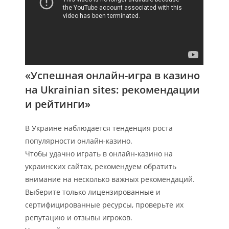
«Успешная онлайн-игра в казино
на Ukrainian sites: рекомендации
и рейтинги»
В Украине наблюдается тенденция роста
популярности онлайн-казино.
Чтобы удачно играть в онлайн-казино на
украинских сайтах, рекомендуем обратить
внимание на несколько важных рекомендаций.
Выберите только лицензированные и
сертифицированные ресурсы, проверьте их
репутацию и отзывы игроков.