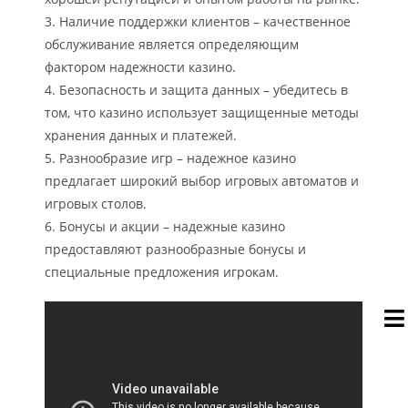
3. Наличие поддержки клиентов – качественное
обслуживание является определяющим
фактором надежности казино.
4. Безопасность и защита данных – убедитесь в
том, что казино использует защищенные методы
хранения данных и платежей.
5. Разнообразие игр – надежное казино
предлагает широкий выбор игровых автоматов и
игровых столов.
6. Бонусы и акции – надежные казино
предоставляют разнообразные бонусы и
специальные предложения игрокам.