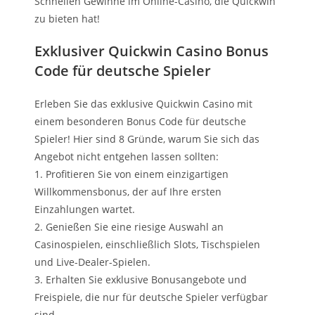
Schnellen Gewinne im Online-Casino, die Quickwin
zu bieten hat!
Exklusiver Quickwin Casino Bonus
Code für deutsche Spieler
Erleben Sie das exklusive Quickwin Casino mit
einem besonderen Bonus Code für deutsche
Spieler! Hier sind 8 Gründe, warum Sie sich das
Angebot nicht entgehen lassen sollten:
1. Profitieren Sie von einem einzigartigen
Willkommensbonus, der auf Ihre ersten
Einzahlungen wartet.
2. Genießen Sie eine riesige Auswahl an
Casinospielen, einschließlich Slots, Tischspielen
und Live-Dealer-Spielen.
3. Erhalten Sie exklusive Bonusangebote und
Freispiele, die nur für deutsche Spieler verfügbar
sind.