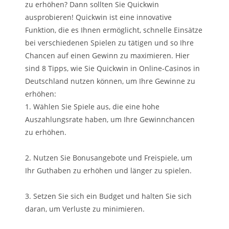
zu erhöhen? Dann sollten Sie Quickwin
ausprobieren! Quickwin ist eine innovative
Funktion, die es Ihnen ermöglicht, schnelle Einsätze
bei verschiedenen Spielen zu tätigen und so Ihre
Chancen auf einen Gewinn zu maximieren. Hier
sind 8 Tipps, wie Sie Quickwin in Online-Casinos in
Deutschland nutzen können, um Ihre Gewinne zu
erhöhen:
1. Wählen Sie Spiele aus, die eine hohe
Auszahlungsrate haben, um Ihre Gewinnchancen
zu erhöhen.
2. Nutzen Sie Bonusangebote und Freispiele, um
Ihr Guthaben zu erhöhen und länger zu spielen.
3. Setzen Sie sich ein Budget und halten Sie sich
daran, um Verluste zu minimieren.