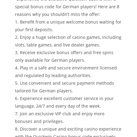
special bonus code for German players! Here are 8
reasons why you shouldn’t miss the offer:
1. Benefit from a unique welcome bonus waiting for
your first deposits.
2. Enjoy a huge selection of casino games, including
slots, table games, and live dealer games.
3. Receive exclusive bonus offers and free spins
only available for German players.
4. Play in a safe and secure environment licensed
and regulated by leading authorities.
5. Use convenient and secure payment methods
tailored for German players.
6. Experience excellent customer service in your
language, 24/7 and every day of the week.
7. Join an exclusive VIP club and enjoy more
bonuses and privileges.
8. Discover a unique and exciting casino experience
with the Quickwin Casino bonus code exclusively