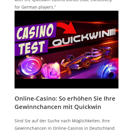
for German players.”
Online-Casino: So erhöhen Sie Ihre
Gewinnchancen mit Quickwin
Sind Sie auf der Suche nach Möglichkeiten, Ihre
Gewinnchancen in Online-Casinos in Deutschland