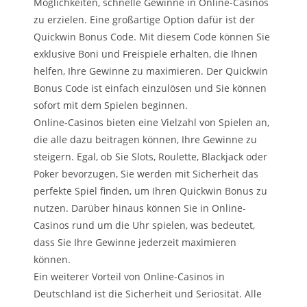
Möglichkeiten, schnelle Gewinne in Online-Casinos
zu erzielen. Eine großartige Option dafür ist der
Quickwin Bonus Code. Mit diesem Code können Sie
exklusive Boni und Freispiele erhalten, die Ihnen
helfen, Ihre Gewinne zu maximieren. Der Quickwin
Bonus Code ist einfach einzulösen und Sie können
sofort mit dem Spielen beginnen.
Online-Casinos bieten eine Vielzahl von Spielen an,
die alle dazu beitragen können, Ihre Gewinne zu
steigern. Egal, ob Sie Slots, Roulette, Blackjack oder
Poker bevorzugen, Sie werden mit Sicherheit das
perfekte Spiel finden, um Ihren Quickwin Bonus zu
nutzen. Darüber hinaus können Sie in Online-
Casinos rund um die Uhr spielen, was bedeutet,
dass Sie Ihre Gewinne jederzeit maximieren
können.
Ein weiterer Vorteil von Online-Casinos in
Deutschland ist die Sicherheit und Seriosität. Alle