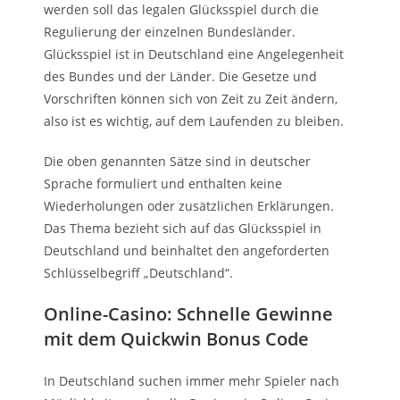
werden soll das legalen Glücksspiel durch die
Regulierung der einzelnen Bundesländer.
Glücksspiel ist in Deutschland eine Angelegenheit
des Bundes und der Länder. Die Gesetze und
Vorschriften können sich von Zeit zu Zeit ändern,
also ist es wichtig, auf dem Laufenden zu bleiben.
Die oben genannten Sätze sind in deutscher
Sprache formuliert und enthalten keine
Wiederholungen oder zusätzlichen Erklärungen.
Das Thema bezieht sich auf das Glücksspiel in
Deutschland und beinhaltet den angeforderten
Schlüsselbegriff „Deutschland“.
Online-Casino: Schnelle Gewinne
mit dem Quickwin Bonus Code
In Deutschland suchen immer mehr Spieler nach