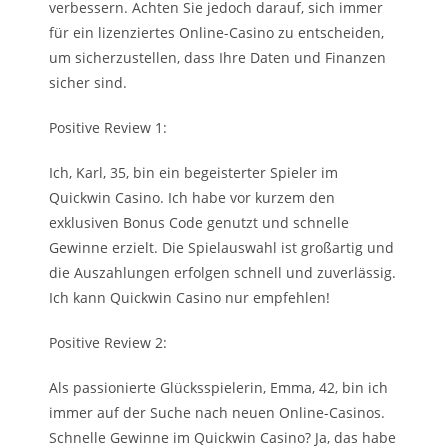
verbessern. Achten Sie jedoch darauf, sich immer
für ein lizenziertes Online-Casino zu entscheiden,
um sicherzustellen, dass Ihre Daten und Finanzen
sicher sind.
Positive Review 1:
Ich, Karl, 35, bin ein begeisterter Spieler im
Quickwin Casino. Ich habe vor kurzem den
exklusiven Bonus Code genutzt und schnelle
Gewinne erzielt. Die Spielauswahl ist großartig und
die Auszahlungen erfolgen schnell und zuverlässig.
Ich kann Quickwin Casino nur empfehlen!
Positive Review 2:
Als passionierte Glücksspielerin, Emma, 42, bin ich
immer auf der Suche nach neuen Online-Casinos.
Schnelle Gewinne im Quickwin Casino? Ja, das habe