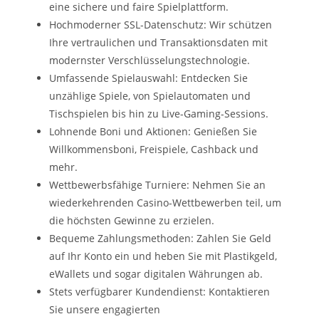
eine sichere und faire Spielplattform.
Hochmoderner SSL-Datenschutz: Wir schützen
Ihre vertraulichen und Transaktionsdaten mit
modernster Verschlüsselungstechnologie.
Umfassende Spielauswahl: Entdecken Sie
unzählige Spiele, von Spielautomaten und
Tischspielen bis hin zu Live-Gaming-Sessions.
Lohnende Boni und Aktionen: Genießen Sie
Willkommensboni, Freispiele, Cashback und
mehr.
Wettbewerbsfähige Turniere: Nehmen Sie an
wiederkehrenden Casino-Wettbewerben teil, um
die höchsten Gewinne zu erzielen.
Bequeme Zahlungsmethoden: Zahlen Sie Geld
auf Ihr Konto ein und heben Sie mit Plastikgeld,
eWallets und sogar digitalen Währungen ab.
Stets verfügbarer Kundendienst: Kontaktieren
Sie unsere engagierten