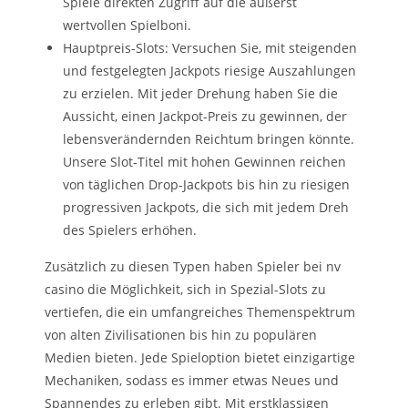
Spiele direkten Zugriff auf die äußerst
wertvollen Spielboni.
Hauptpreis-Slots: Versuchen Sie, mit steigenden
und festgelegten Jackpots riesige Auszahlungen
zu erzielen. Mit jeder Drehung haben Sie die
Aussicht, einen Jackpot-Preis zu gewinnen, der
lebensverändernden Reichtum bringen könnte.
Unsere Slot-Titel mit hohen Gewinnen reichen
von täglichen Drop-Jackpots bis hin zu riesigen
progressiven Jackpots, die sich mit jedem Dreh
des Spielers erhöhen.
Zusätzlich zu diesen Typen haben Spieler bei nv
casino die Möglichkeit, sich in Spezial-Slots zu
vertiefen, die ein umfangreiches Themenspektrum
von alten Zivilisationen bis hin zu populären
Medien bieten. Jede Spieloption bietet einzigartige
Mechaniken, sodass es immer etwas Neues und
Spannendes zu erleben gibt. Mit erstklassigen