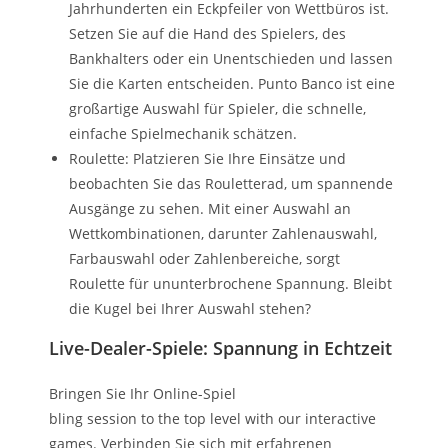
Jahrhunderten ein Eckpfeiler von Wettbüros ist.
Setzen Sie auf die Hand des Spielers, des
Bankhalters oder ein Unentschieden und lassen
Sie die Karten entscheiden. Punto Banco ist eine
großartige Auswahl für Spieler, die schnelle,
einfache Spielmechanik schätzen.
Roulette: Platzieren Sie Ihre Einsätze und
beobachten Sie das Rouletterad, um spannende
Ausgänge zu sehen. Mit einer Auswahl an
Wettkombinationen, darunter Zahlenauswahl,
Farbauswahl oder Zahlenbereiche, sorgt
Roulette für ununterbrochene Spannung. Bleibt
die Kugel bei Ihrer Auswahl stehen?
Live-Dealer-Spiele: Spannung in Echtzeit
Bringen Sie Ihr Online-Spiel
bling session to the top level with our interactive
games. Verbinden Sie sich mit erfahrenen