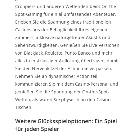
Croupiers und anderen Wettenden beim On-the-
Spot-Gaming für ein allumfassendes Abenteuer.
Erleben Sie die Spannung eines traditionellen
Casinos aus der Behaglichkeit Ihres eigenen
Zimmers, inklusive naturgetreuer Akustik und
Sehenswürdigkeiten. Genießen Sie Live-Versionen
von Blackjack, Roulette, Punto Banco und mehr,
alles in erstklassiger Auflösung übertragen, damit
Sie den Nervenkitzel der Action nie verpassen.
Nehmen Sie an dynamischer Action teil,
kommunizieren Sie mit dem Casino-Personal und
genießen Sie die Spannung der On-the-Spot-
Wetten, als wären Sie physisch an den Casino-
Tischen.
Weitere Glücksspieloptionen: Ein Spiel
für jeden Spieler