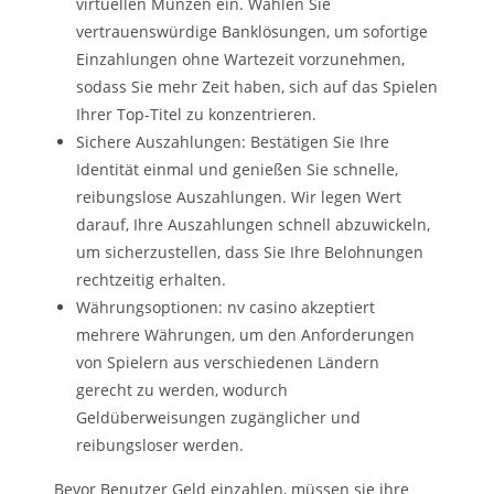
virtuellen Münzen ein. Wählen Sie
vertrauenswürdige Banklösungen, um sofortige
Einzahlungen ohne Wartezeit vorzunehmen,
sodass Sie mehr Zeit haben, sich auf das Spielen
Ihrer Top-Titel zu konzentrieren.
Sichere Auszahlungen: Bestätigen Sie Ihre
Identität einmal und genießen Sie schnelle,
reibungslose Auszahlungen. Wir legen Wert
darauf, Ihre Auszahlungen schnell abzuwickeln,
um sicherzustellen, dass Sie Ihre Belohnungen
rechtzeitig erhalten.
Währungsoptionen: nv casino akzeptiert
mehrere Währungen, um den Anforderungen
von Spielern aus verschiedenen Ländern
gerecht zu werden, wodurch
Geldüberweisungen zugänglicher und
reibungsloser werden.
Bevor Benutzer Geld einzahlen, müssen sie ihre