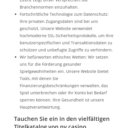
Branchennormen einzuhalten.
Fortschrittliche Technologie zum Datenschutz:
Ihre privaten Zugangsdaten sind bei uns
geschützt. Unsere Website verwendet
hochmoderne SSL-Sicherheitsprotokolle, um Ihre
benutzerspezifischen und Transaktionsdaten zu
schützen und unbefugte Zugriffe zu verhindern.
Wir befürworten ethisches Wetten: Wir setzen
uns für die Förderung gesunder
Spielgewohnheiten ein. Unsere Website bietet
Tools, mit denen Sie
Finanzierungsbeschränkungen verwalten, das
Spiel unterbrechen oder Ihr Konto bei Bedarf
sperren können. Ihre Gesundheit ist unsere
Hauptverantwortung.
Tauchen Sie ein in den vielfältigen
Titelkatalog von nv casino