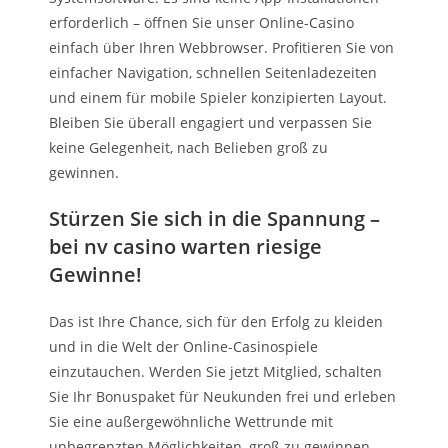
erforderlich – öffnen Sie unser Online-Casino
einfach über Ihren Webbrowser. Profitieren Sie von
einfacher Navigation, schnellen Seitenladezeiten
und einem für mobile Spieler konzipierten Layout.
Bleiben Sie überall engagiert und verpassen Sie
keine Gelegenheit, nach Belieben groß zu
gewinnen.
Stürzen Sie sich in die Spannung –
bei nv casino warten riesige
Gewinne!
Das ist Ihre Chance, sich für den Erfolg zu kleiden
und in die Welt der Online-Casinospiele
einzutauchen. Werden Sie jetzt Mitglied, schalten
Sie Ihr Bonuspaket für Neukunden frei und erleben
Sie eine außergewöhnliche Wettrunde mit
unbegrenzten Möglichkeiten, groß zu gewinnen.