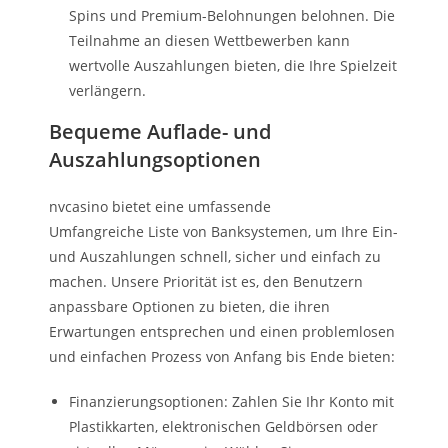
Spins und Premium-Belohnungen belohnen. Die
Teilnahme an diesen Wettbewerben kann
wertvolle Auszahlungen bieten, die Ihre Spielzeit
verlängern.
Bequeme Auflade- und
Auszahlungsoptionen
nvcasino bietet eine umfassende
Umfangreiche Liste von Banksystemen, um Ihre Ein-
und Auszahlungen schnell, sicher und einfach zu
machen. Unsere Priorität ist es, den Benutzern
anpassbare Optionen zu bieten, die ihren
Erwartungen entsprechen und einen problemlosen
und einfachen Prozess von Anfang bis Ende bieten:
Finanzierungsoptionen: Zahlen Sie Ihr Konto mit
Plastikkarten, elektronischen Geldbörsen oder