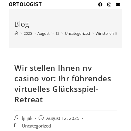
ORTOLOGIST
Blog
>
2025
>
August
>
12
>
Uncategorized
>
Wir stellen Ihnen nv
Wir stellen Ihnen nv
casino vor: Ihr führendes
virtuelles Glücksspiel-
Retreat
ljiljak
August 12, 2025
Uncategorized