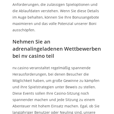
Anforderungen, die zulässigen Spieloptionen und
die Ablaufdaten verstehen. Wenn Sie diese Details
im Auge behalten, können Sie Ihre Bonusangebote
maximieren und das volle Potenzial unserer Boni
ausschöpfen.
Nehmen Sie an
adrenalingeladenen Wettbewerben
bei nv casino teil
nv.casino veranstaltet regelmäßig spannende
Herausforderungen, bei denen Besucher die
Möglichkeit haben, um große Gewinne zu kämpfen
und ihre Spielstrategien unter Beweis zu stellen.
Diese Events sollen Ihre Casino-Sitzung noch
spannender machen und jede Sitzung zu einem
Abenteuer mit hohem Einsatz machen. Egal, ob Sie
langjähriger Benutzer oder Neuling sind, unsere