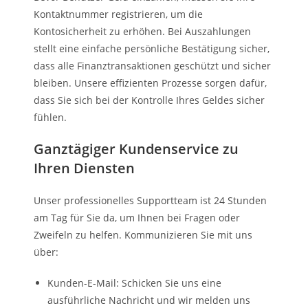
Kontaktnummer registrieren, um die
Kontosicherheit zu erhöhen. Bei Auszahlungen
stellt eine einfache persönliche Bestätigung sicher,
dass alle Finanztransaktionen geschützt und sicher
bleiben. Unsere effizienten Prozesse sorgen dafür,
dass Sie sich bei der Kontrolle Ihres Geldes sicher
fühlen.
Ganztägiger Kundenservice zu
Ihren Diensten
Unser professionelles Supportteam ist 24 Stunden
am Tag für Sie da, um Ihnen bei Fragen oder
Zweifeln zu helfen. Kommunizieren Sie mit uns
über:
Kunden-E-Mail: Schicken Sie uns eine
ausführliche Nachricht und wir melden uns