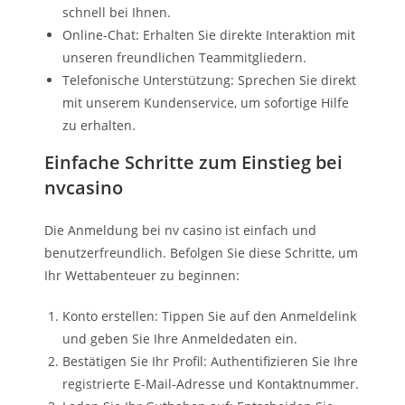
schnell bei Ihnen.
Online-Chat: Erhalten Sie direkte Interaktion mit
unseren freundlichen Teammitgliedern.
Telefonische Unterstützung: Sprechen Sie direkt
mit unserem Kundenservice, um sofortige Hilfe
zu erhalten.
Einfache Schritte zum Einstieg bei
nvcasino
Die Anmeldung bei nv casino ist einfach und
benutzerfreundlich. Befolgen Sie diese Schritte, um
Ihr Wettabenteuer zu beginnen:
Konto erstellen: Tippen Sie auf den Anmeldelink
und geben Sie Ihre Anmeldedaten ein.
Bestätigen Sie Ihr Profil: Authentifizieren Sie Ihre
registrierte E-Mail-Adresse und Kontaktnummer.