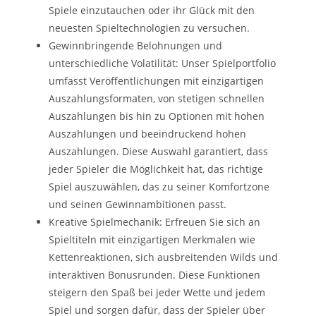
Spiele einzutauchen oder ihr Glück mit den
neuesten Spieltechnologien zu versuchen.
Gewinnbringende Belohnungen und
unterschiedliche Volatilität: Unser Spielportfolio
umfasst Veröffentlichungen mit einzigartigen
Auszahlungsformaten, von stetigen schnellen
Auszahlungen bis hin zu Optionen mit hohen
Auszahlungen und beeindruckend hohen
Auszahlungen. Diese Auswahl garantiert, dass
jeder Spieler die Möglichkeit hat, das richtige
Spiel auszuwählen, das zu seiner Komfortzone
und seinen Gewinnambitionen passt.
Kreative Spielmechanik: Erfreuen Sie sich an
Spieltiteln mit einzigartigen Merkmalen wie
Kettenreaktionen, sich ausbreitenden Wilds und
interaktiven Bonusrunden. Diese Funktionen
steigern den Spaß bei jeder Wette und jedem
Spiel und sorgen dafür, dass der Spieler über