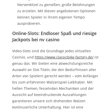
Nervenkitzel zu genießen, große Belohnungen
zu erzielen. Mit diesen angebotenen Optionen
können Spieler in ihrem eigenen Tempo
ausprobieren.
Online-Slots: Endloser Spaß und riesige
Jackpots bei nv casino
Video-Slots sind die Grundlage jedes virtuellen
Casinos, und
https://www.classicbike-factory.de/
ist
genau das. Wir bieten eine abwechslungsreiche
Auswahl an Slot-Titeln, die den Bedürfnissen aller
Arten von Spielern gerecht werden – vom Anfänger
bis zum erfahrenen Walzenspiel-Liebhaber. Mit
hellen Themen, fesselnden Mechaniken und der
Aussicht auf beeindruckende Auszahlungen
garantieren unsere sich drehenden Walzen
kontinuierliche Unterhaltung. Hier ist eine