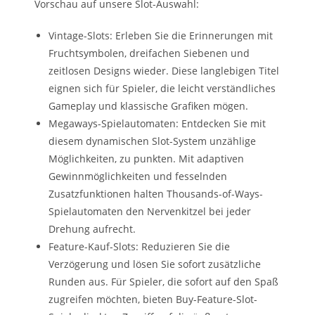
Vorschau auf unsere Slot-Auswahl:
Vintage-Slots: Erleben Sie die Erinnerungen mit
Fruchtsymbolen, dreifachen Siebenen und
zeitlosen Designs wieder. Diese langlebigen Titel
eignen sich für Spieler, die leicht verständliches
Gameplay und klassische Grafiken mögen.
Megaways-Spielautomaten: Entdecken Sie mit
diesem dynamischen Slot-System unzählige
Möglichkeiten, zu punkten. Mit adaptiven
Gewinnmöglichkeiten und fesselnden
Zusatzfunktionen halten Thousands-of-Ways-
Spielautomaten den Nervenkitzel bei jeder
Drehung aufrecht.
Feature-Kauf-Slots: Reduzieren Sie die
Verzögerung und lösen Sie sofort zusätzliche
Runden aus. Für Spieler, die sofort auf den Spaß
zugreifen möchten, bieten Buy-Feature-Slot-