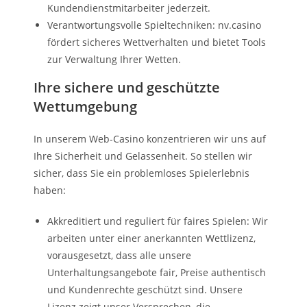
Kundendienstmitarbeiter jederzeit.
Verantwortungsvolle Spieltechniken: nv.casino
fördert sicheres Wettverhalten und bietet Tools
zur Verwaltung Ihrer Wetten.
Ihre sichere und geschützte
Wettumgebung
In unserem Web-Casino konzentrieren wir uns auf
Ihre Sicherheit und Gelassenheit. So stellen wir
sicher, dass Sie ein problemloses Spielerlebnis
haben:
Akkreditiert und reguliert für faires Spielen: Wir
arbeiten unter einer anerkannten Wettlizenz,
vorausgesetzt, dass alle unsere
Unterhaltungsangebote fair, Preise authentisch
und Kundenrechte geschützt sind. Unsere
Lizenz zeigt unser Versprechen, die