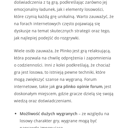
doświadczenia z tą grą, podkreślając zarówno jej
emocjonalny ładunek, jak i elementy losowości,
które czynią każdą grę unikalną. Warto zauważyć, że
na forach internetowych często pojawiają się
dyskusje na temat skutecznych strategii oraz tego,
jak najlepiej podejść do rozgrywki.
Wiele osób zauważa, że Plinko jest grą relaksującą,
która pozwala na chwilę odprężenia i zapomnienia
o codzienności. Inni z kolei podkreślają, że chociaż
gra jest losowa, to istnieją pewne techniki, które
mogą zwiększyć szanse na wygraną. Forum
internetowe, takie jak
gra plinko opinie forum
, jest
doskonałym miejscem, gdzie gracze dzielą się swoją
wiedzą oraz doświadczeniami.
Możliwość dużych wygranych
– ze względu na
losowy charakter gry, wygrane mogą być
naprawdę imponujące.