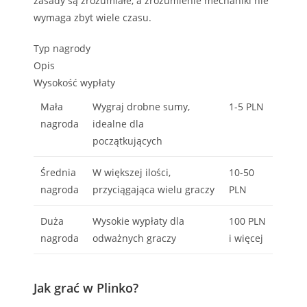
zasady są zrozumiałe, a zrozumienie mechaniki nie
wymaga zbyt wiele czasu.
Typ nagrody
Opis
Wysokość wypłaty
Mała
Wygraj drobne sumy,
1-5 PLN
nagroda
idealne dla
początkujących
Średnia
W większej ilości,
10-50
nagroda
przyciągająca wielu graczy
PLN
Duża
Wysokie wypłaty dla
100 PLN
nagroda
odważnych graczy
i więcej
Jak grać w Plinko?