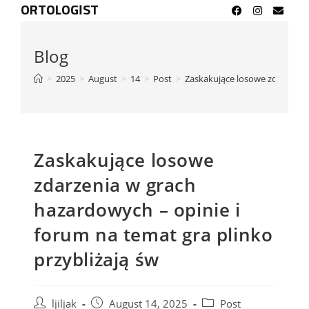
ORTOLOGIST
Blog
>
2025
>
August
>
14
>
Post
>
Zaskakujące losowe zdarzenia 
Zaskakujące losowe
zdarzenia w grach
hazardowych – opinie i
forum na temat gra plinko
przybliżają św
ljiljak
August 14, 2025
Post