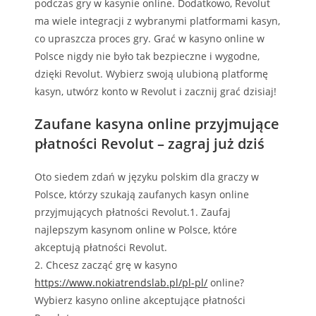
podczas gry w kasynie online. Dodatkowo, Revolut
ma wiele integracji z wybranymi platformami kasyn,
co upraszcza proces gry. Grać w kasyno online w
Polsce nigdy nie było tak bezpieczne i wygodne,
dzięki Revolut. Wybierz swoją ulubioną platformę
kasyn, utwórz konto w Revolut i zacznij grać dzisiaj!
Zaufane kasyna online przyjmujące
płatności Revolut – zagraj już dziś
Oto siedem zdań w języku polskim dla graczy w
Polsce, którzy szukają zaufanych kasyn online
przyjmujących płatności Revolut.1. Zaufaj
najlepszym kasynom online w Polsce, które
akceptują płatności Revolut.
2. Chcesz zacząć grę w kasyno
https://www.nokiatrendslab.pl/pl-pl/
online?
Wybierz kasyno online akceptujące płatności