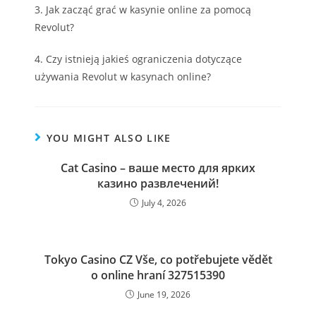
3. Jak zacząć grać w kasynie online za pomocą
Revolut?
4. Czy istnieją jakieś ograniczenia dotyczące
używania Revolut w kasynach online?
YOU MIGHT ALSO LIKE
Cat Casino – ваше место для ярких
казино развлечений!
July 4, 2026
Tokyo Casino CZ Vše, co potřebujete vědět
o online hraní 327515390
June 19, 2026