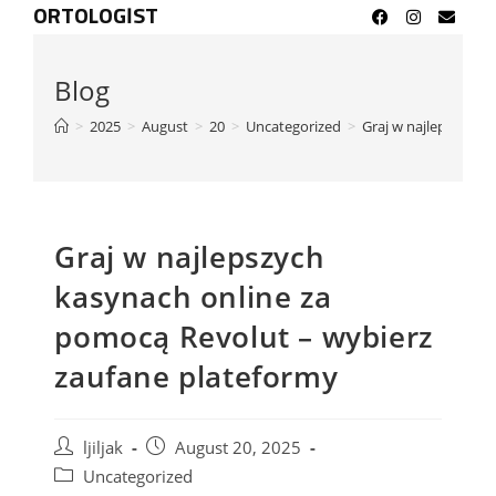
ORTOLOGIST
Blog
>
2025
>
August
>
20
>
Uncategorized
>
Graj w najlepszych 
Graj w najlepszych
kasynach online za
pomocą Revolut – wybierz
zaufane plateformy
ljiljak
August 20, 2025
Uncategorized