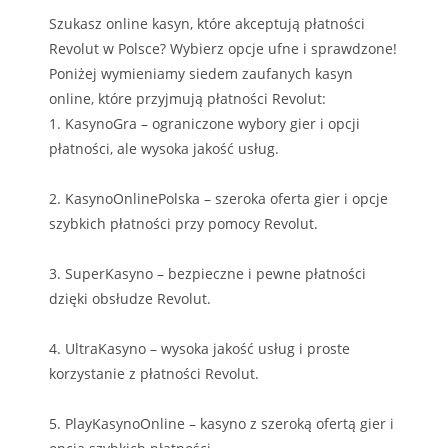
Szukasz online kasyn, które akceptują płatności
Revolut w Polsce? Wybierz opcje ufne i sprawdzone!
Poniżej wymieniamy siedem zaufanych kasyn
online, które przyjmują płatności Revolut:
1. KasynoGra – ograniczone wybory gier i opcji
płatności, ale wysoka jakość usług.
2. KasynoOnlinePolska – szeroka oferta gier i opcje
szybkich płatności przy pomocy Revolut.
3. SuperKasyno – bezpieczne i pewne płatności
dzięki obsłudze Revolut.
4. UltraKasyno – wysoka jakość usług i proste
korzystanie z płatności Revolut.
5. PlayKasynoOnline – kasyno z szeroką ofertą gier i