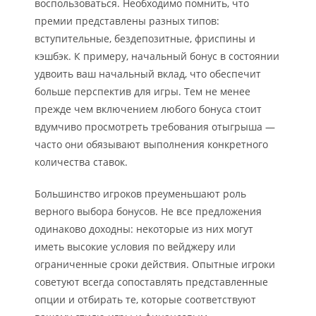
воспользоваться. Необходимо помнить, что
премии представлены разных типов:
вступительные, бездепозитные, фриспины и
кэшбэк. К примеру, начальный бонус в состоянии
удвоить ваш начальный вклад, что обеспечит
больше перспектив для игры. Тем не менее
прежде чем включением любого бонуса стоит
вдумчиво просмотреть требования отыгрыша —
часто они обязывают выполнения конкретного
количества ставок.
Большинство игроков преуменьшают роль
верного выбора бонусов. Не все предложения
одинаково доходны: некоторые из них могут
иметь высокие условия по вейджеру или
ограниченные сроки действия. Опытные игроки
советуют всегда сопоставлять представленные
опции и отбирать те, которые соответствуют