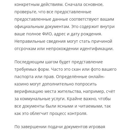
конкретным действиям. Сначала основное,
проверьте, что все предоставленные
предоставленные данные соответствуют вашим
официальным документам. Это содержит внутри
ваше полное ФИО, адрес и дату рождения.
Неправильные сведения могут стать причиной
отсрочкам или непрохождении идентификации.
Последующим шагом будет представление
требуемых форм. Часто это скан или фото вашего
паспорта или прав. Определённые онлайн-
казино могут дополнительно попросить
верификацию места жительства, например, счёт
за коммунальные услуги. Крайне важно, чтобы
все документы были ясными и читаемыми, так
как это облегчит процесс контроля.
По завершении подачи документов игровая