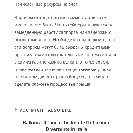
начисленные ресурсы на счет.
Впрочем отрицательные комментарии также
имеют место быть. Часть геймеры жалуются на
замедленную работу саппорта или задержки с
выплатами денег. Необходимо подчеркнуть, что
эти вопросы могут быть вызваны кредитными
организациями или платежными системами, а не
с самим казино казино вулкан. В то же время,
пользователи замечают существенные условия
на ставкам для отыгрыша бонусов, что может
сделать сложнее процесс выигрыша.
YOU MIGHT ALSO LIKE
Ballonix: Il Gioco che Rende l’Inflazione
Divertente in Italia