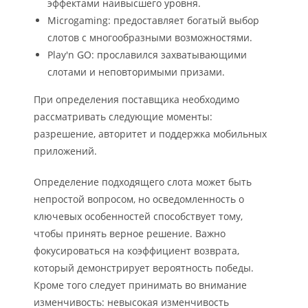
эффектами наивысшего уровня.
Microgaming: предоставляет богатый выбор
слотов с многообразными возможностями.
Play'n GO: прославился захватывающими
слотами и неповторимыми призами.
При определения поставщика необходимо
рассматривать следующие моменты:
разрешение, авторитет и поддержка мобильных
приложений.
Определение подходящего слота может быть
непростой вопросом, но осведомленность о
ключевых особенностей способствует тому,
чтобы принять верное решение. Важно
фокусироваться на коэффициент возврата,
который демонстрирует вероятность победы.
Кроме того следует принимать во внимание
изменчивость: невысокая изменчивость