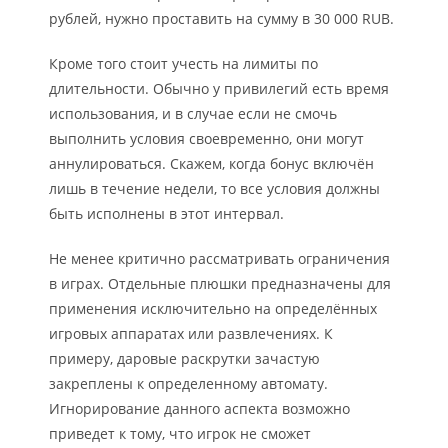
рублей, нужно проставить на сумму в 30 000 RUB.
Кроме того стоит учесть на лимиты по
длительности. Обычно у привилегий есть время
использования, и в случае если не смочь
выполнить условия своевременно, они могут
аннулироваться. Скажем, когда бонус включён
лишь в течение недели, то все условия должны
быть исполнены в этот интервал.
Не менее критично рассматривать ограничения
в играх. Отдельные плюшки предназначены для
применения исключительно на определённых
игровых аппаратах или развлечениях. К
примеру, даровые раскрутки зачастую
закреплены к определенному автомату.
Игнорирование данного аспекта возможно
приведет к тому, что игрок не сможет