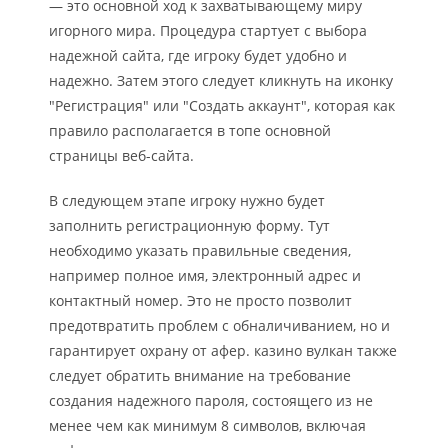
— это основной ход к захватывающему миру
игорного мира. Процедура стартует с выбора
надежной сайта, где игроку будет удобно и
надежно. Затем этого следует кликнуть на иконку
"Регистрация" или "Создать аккаунт", которая как
правило располагается в топе основной
страницы веб-сайта.
В следующем этапе игроку нужно будет
заполнить регистрационную форму. Тут
необходимо указать правильные сведения,
например полное имя, электронный адрес и
контактный номер. Это не просто позволит
предотвратить проблем с обналичиванием, но и
гарантирует охрану от афер. казино вулкан также
следует обратить внимание на требование
создания надежного пароля, состоящего из не
менее чем как минимум 8 символов, включая