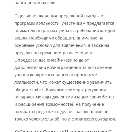
ранга пользователя.
С целью извлечения предельной выгоды из
программ лояльности, участникам предлагается
внимательно рассматривать требования каждой
акции. Необходимо обращать внимание на
основные условия для вовлечения, а также на
пределы по времени и развлечениям.
Определенные онлайн-казино дают
дополнительно вознаграждения за достижение
уровня конкретных рангов в программе
лояльности, что может существенно увеличить
общий кэшбэк. Бывалые геймеры регулярно
внедряют методы для оптимизации своих бетов
и расширения возможностей на получение
возврата средств, что делает развлечение не
только увлекательной, но и финансово выгодной.