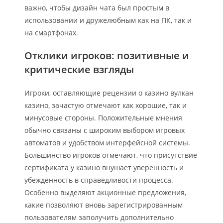
важно, чтобы дизайн чата был простым в
использовании и дружелюбным как на ПК, так и
на смартфонах.
Отклики игроков: позитивные и
критические взгляды
Игроки, оставляющие рецензии о казино вулкан
казино, зачастую отмечают как хорошие, так и
минусовые стороны. Положительные мнения
обычно связаны с широким выбором игровых
автоматов и удобством интерфейсной системы.
Большинство игроков отмечают, что присутствие
сертификата у казино внушает уверенность и
убеждённость в справедливости процесса.
Особенно выделяют акционные предложения,
какие позволяют вновь зарегистрированным
пользователям заполучить дополнительно