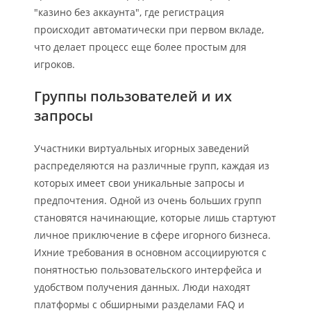
"казино без аккаунта", где регистрация
происходит автоматически при первом вкладе,
что делает процесс еще более простым для
игроков.
Группы пользователей и их
запросы
Участники виртуальных игорных заведений
распределяются на различные групп, каждая из
которых имеет свои уникальные запросы и
предпочтения. Одной из очень больших групп
становятся начинающие, которые лишь стартуют
личное приключение в сфере игорного бизнеса.
Ихние требования в основном ассоциируются с
понятностью пользовательского интерфейса и
удобством получения данных. Люди находят
платформы с обширными разделами FAQ и