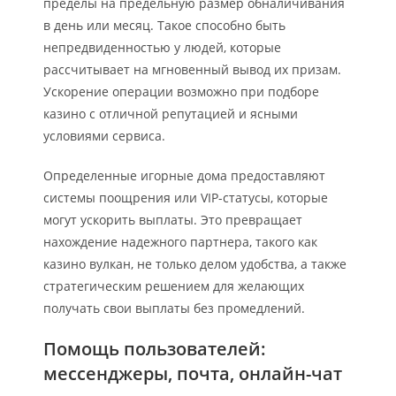
пределы на предельную размер обналичивания
в день или месяц. Такое способно быть
непредвиденностью у людей, которые
рассчитывает на мгновенный вывод их призам.
Ускорение операции возможно при подборе
казино с отличной репутацией и ясными
условиями сервиса.
Определенные игорные дома предоставляют
системы поощрения или VIP-статусы, которые
могут ускорить выплаты. Это превращает
нахождение надежного партнера, такого как
казино вулкан, не только делом удобства, а также
стратегическим решением для желающих
получать свои выплаты без промедлений.
Помощь пользователей:
мессенджеры, почта, онлайн-чат