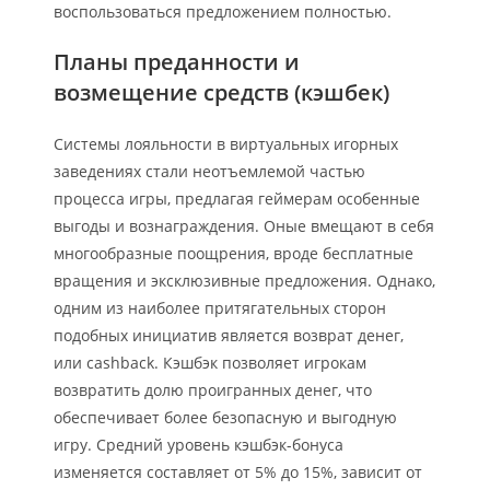
воспользоваться предложением полностью.
Планы преданности и
возмещение средств (кэшбек)
Системы лояльности в виртуальных игорных
заведениях стали неотъемлемой частью
процесса игры, предлагая геймерам особенные
выгоды и вознаграждения. Оные вмещают в себя
многообразные поощрения, вроде бесплатные
вращения и эксклюзивные предложения. Однако,
одним из наиболее притягательных сторон
подобных инициатив является возврат денег,
или cashback. Кэшбэк позволяет игрокам
возвратить долю проигранных денег, что
обеспечивает более безопасную и выгодную
игру. Средний уровень кэшбэк-бонуса
изменяется составляет от 5% до 15%, зависит от