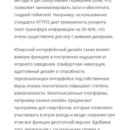
методы и дистрибутивные серверные узлы, что
позволяет минимизировать лаги и обеспечить
гладкий геймплей. Например, использование
стандарта HTTP/2 дает возможность ускорить
темп трансфера информации на 30-40%, что
очень существенно для игр с живыми дилерами.
Юзерский интерфейсный дизайн также влияет
важную функцию в построении ощущения от
игорного заведения. Комфортная навигация,
адаптивный дизайн и способность
персонализации интерфейса под собственные
вкусы игрока значительно повышают степень
вовлеченности. Многочисленные платформы,
например казино онлайн, предлагают
программы для смартфонов, которые позволяют
участвовать в играх всегда и везде, сохраняя при
этом все функции десктопной версии. Вдобавок
того, интеграция с социальными сетями и