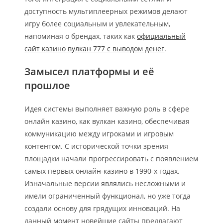
доступность мультиплеерных режимов делают
игру более социальным и увлекательным,
напоминая о брендах, таких как
официальный
сайт казино вулкан 777 с выводом денег
.
Замысел платформы и её
прошлое
Идея системы выполняет важную роль в сфере
онлайн казино, как вулкан казино, обеспечивая
коммуникацию между игроками и игровым
контентом. С исторической точки зрения
площадки начали прогрессировать с появлением
самых первых онлайн-казино в 1990-х годах.
Изначальные версии являлись несложными и
имели ограниченный функционал, но уже тогда
создали основу для грядущих инноваций. На
данный момент новейшие сайты предлагают