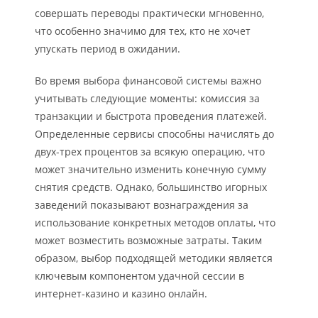
совершать переводы практически мгновенно,
что особенно значимо для тех, кто не хочет
упускать период в ожидании.
Во время выбора финансовой системы важно
учитывать следующие моменты: комиссия за
транзакции и быстрота проведения платежей.
Определенные сервисы способны начислять до
двух-трех процентов за всякую операцию, что
может значительно изменить конечную сумму
снятия средств. Однако, большинство игорных
заведений показывают вознаграждения за
использование конкретных методов оплаты, что
может возместить возможные затраты. Таким
образом, выбор подходящей методики является
ключевым компонентом удачной сессии в
интернет-казино и казино онлайн.