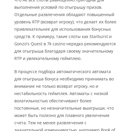
выполнения условий по отыгрышу призов.
Отдельные развлечения обладают повышенный
уровень RTP (возврат игроку), что делает их более
привлекательнее для использования бонусных
средств. К примеру, такие слоты как Starburst и
Gonzo's Quest в 7k casino нередко рекомендуются
для отыгрыша благодаря своему значительному
RTP и увлекательному геймплею.
В процессе подбора автоматического автомата
для отыгрыша бонуса необходимо принимать во
внимание не только возврат игроку, но и
нестабильность геймплея. Автоматы с низкой
волатильностью обеспечивают более
постоянные, но незначительные выигрыши, что
может быть полезно для плавного увеличения
счета. Тем не менее развлечения с
значительной изменчивостью, например Book of