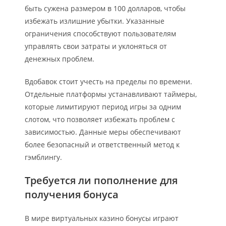
быть сужена размером в 100 долларов, чтобы
избежать излишние убытки. Указанные
ограничения способствуют пользователям
управлять свои затраты и уклоняться от
денежных проблем.
Вдобавок стоит учесть на пределы по времени.
Отдельные платформы устанавливают таймеры,
которые лимитируют период игры за одним
слотом, что позволяет избежать проблем с
зависимостью. Данные меры обеспечивают
более безопасный и ответственный метод к
гэмблингу.
Требуется ли пополнение для
получения бонуса
В мире виртуальных казино бонусы играют