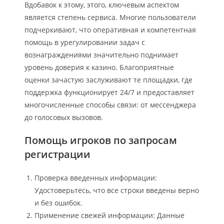
Вдобавок к этому, этого, ключевым аспектом
является степень сервиса. Многие пользователи
подчеркивают, что оперативная и компетентная
помощь в урегулировании задач с
вознаграждениями значительно поднимает
уровень доверия к казино. Благоприятные
оценки зачастую заслуживают те площадки, где
поддержка функционирует 24/7 и предоставляет
многочисленные способы связи: от мессенджера
до голосовых вызовов.
Помощь игроков по запросам
регистрации
Проверка введенных информации:
Удостоверьтесь, что все строки введены верно
и без ошибок.
Применение свежей информации: Данные