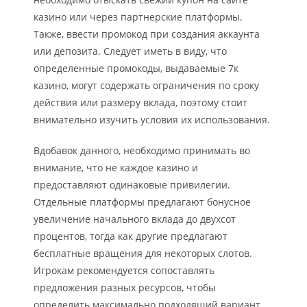
казино или через партнерские платформы.
Также, ввести промокод при создания аккаунта
или депозита. Следует иметь в виду, что
определенные промокоды, выдаваемые 7к
казино, могут содержать ограничения по сроку
действия или размеру вклада, поэтому стоит
внимательно изучить условия их использования.
Вдобавок данного, необходимо принимать во
внимание, что не каждое казино и
предоставляют одинаковые привилегии.
Отдельные платформы предлагают бонусное
увеличение начального вклада до двухсот
процентов, тогда как другие предлагают
бесплатные вращения для некоторых слотов.
Игрокам рекомендуется сопоставлять
предложения разных ресурсов, чтобы
определить максимально подходящий вариант.