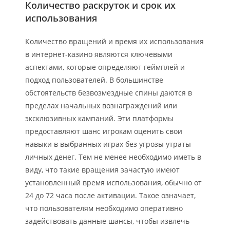
Количество раскруток и срок их
использования
Количество вращений и время их использования
в интернет-казино являются ключевыми
аспектами, которые определяют геймплей и
подход пользователей. В большинстве
обстоятельств безвозмездные спины даются в
пределах начальных вознаграждений или
эксклюзивных кампаний. Эти платформы
предоставляют шанс игрокам оценить свои
навыки в выбранных играх без угрозы утраты
личных денег. Тем не менее необходимо иметь в
виду, что такие вращения зачастую имеют
установленный время использования, обычно от
24 до 72 часа после активации. Такое означает,
что пользователям необходимо оперативно
задействовать данные шансы, чтобы извлечь