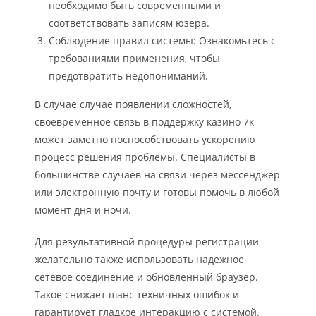
необходимо быть современными и
соответствовать записям юзера.
Соблюдение правил системы: Ознакомьтесь с
требованиями применения, чтобы
предотвратить недопониманий.
В случае случае появлении сложностей,
своевременное связь в поддержку казино 7к
может заметно поспособствовать ускорению
процесс решения проблемы. Специалисты в
большинстве случаев на связи через мессенджер
или электронную почту и готовы помочь в любой
момент дня и ночи.
Для результативной процедуры регистрации
желательно также использовать надежное
сетевое соединение и обновленный браузер.
Такое снижает шанс техничных ошибок и
гарантирует гладкое интеракцию с системой.