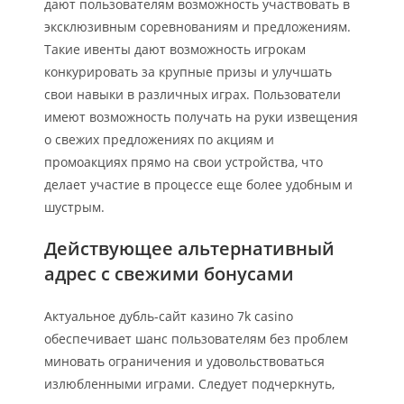
дают пользователям возможность участвовать в
эксклюзивным соревнованиям и предложениям.
Такие ивенты дают возможность игрокам
конкурировать за крупные призы и улучшать
свои навыки в различных играх. Пользователи
имеют возможность получать на руки извещения
о свежих предложениях по акциям и
промоакциях прямо на свои устройства, что
делает участие в процессе еще более удобным и
шустрым.
Действующее альтернативный
адрес с свежими бонусами
Актуальное дубль-сайт казино 7k casino
обеспечивает шанс пользователям без проблем
миновать ограничения и удовольствоваться
излюбленными играми. Следует подчеркнуть,