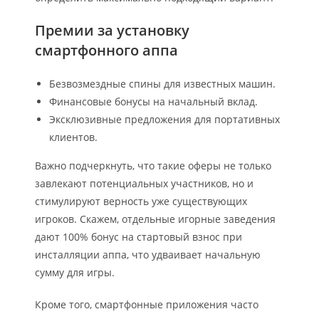
Премии за установку
смартфонного аппа
Безвозмездные спины для известных машин.
Финансовые бонусы на начальный вклад.
Эксклюзивные предложения для портативных
клиентов.
Важно подчеркнуть, что такие оферы не только
завлекают потенциальных участников, но и
стимулируют верность уже существующих
игроков. Скажем, отдельные игорные заведения
дают 100% бонус на стартовый взнос при
инсталляции аппа, что удваивает начальную
сумму для игры.
Кроме того, смартфонные приложения часто