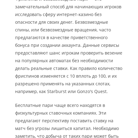
замечательный способ для начинающих игроков
исследовать сферу интернет-казино без
опасности для своих денег. Безвозмездные
спины, или безвозмездные вращения, часто
предлагаются в качестве приветственного
бонуса при создании аккаунта. Данные сервисы
предоставляют шанс игрокам проверить везение
на популярных автоматах без необходимости
делать реальные ставки. Как правило количество
фриспинов изменяется с 10 вплоть до 100, и их
разрешено применять на указанных слотах,
например, как Starburst или Gonzo's Quest.
Бесплатные пари чаще всего находятся в
физкультурных ставочных компаниях. Эти
предлагают перспективу поставить ставку на
матч без угрозы лишиться капитал. Необходимо
заметить, что добыча от таких пари может быть