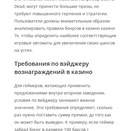
Dead, могут принести большие призы, но
требуют повышенного терпения и стратегии.
Пользователи должны внимательным образом
анализировать правила бонусов в казино казино
7к, чтобы определить наиболее соответствующие
игровые автоматы для увеличения своих шансов
на успех.
Требования по вэйджеру
вознаграждений в казино
Для геймеров, желающих применить
предложениями внутри игорном заведении,
условия по вейджеру занимают важное
значение. Эти требования определяют, сколько
раз нужно поставить сумму премии, до того как
он может быть выведен. К примеру, если геймер
забрал бонус в размере 100 баксов с