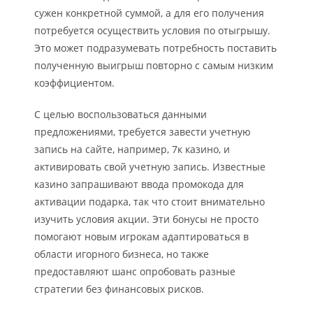
сужен конкретной суммой, а для его получения
потребуется осуществить условия по отыгрышу.
Это может подразумевать потребность поставить
полученную выигрыш повторно с самым низким
коэффициентом.
С целью воспользоваться данными
предложениями, требуется завести учетную
запись на сайте, например, 7к казино, и
активировать свой учетную запись. Известные
казино запрашивают ввода промокода для
активации подарка, так что стоит внимательно
изучить условия акции. Эти бонусы не просто
помогают новым игрокам адаптироваться в
области игорного бизнеса, но также
предоставляют шанс опробовать разные
стратегии без финансовых рисков.