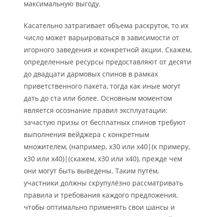
максимальную выгоду.
Касательно затрагивает объема раскруток, то их
число может варьироваться в зависимости от
игорного заведения и конкретной акции. Скажем,
определенные ресурсы предоставляют от десяти
до двадцати дармовых спинов в рамках
приветственного пакета, тогда как иные могут
дать до ста или более. Основным моментом
является осознание правил эксплуатации:
зачастую призы от бесплатных спинов требуют
выполнения вейджера с конкретным
множителем, (например, x30 или x40|(к примеру,
x30 или x40)|(скажем, x30 или x40), прежде чем
они могут быть выведены. Таким путём,
участники должны скрупулёзно рассматривать
правила и требования каждого предложения,
чтобы оптимально применять свои шансы и