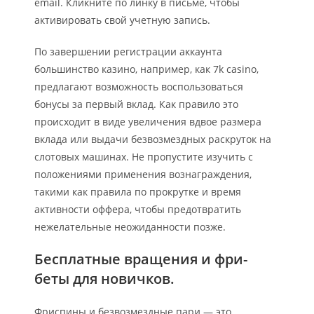
email. Кликните по линку в письме, чтобы
активировать свой учетную запись.
По завершении регистрации аккаунта
большинство казино, например, как 7k casino,
предлагают возможность воспользоваться
бонусы за первый вклад. Как правило это
происходит в виде увеличения вдвое размера
вклада или выдачи безвозмездных раскруток на
слотовых машинах. Не пропустите изучить с
положениями применения вознаграждения,
такими как правила по прокрутке и время
активности оффера, чтобы предотвратить
нежелательные неожиданности позже.
Бесплатные вращения и фри-
беты для новичков.
Фриспины и безвозмездные пари — это