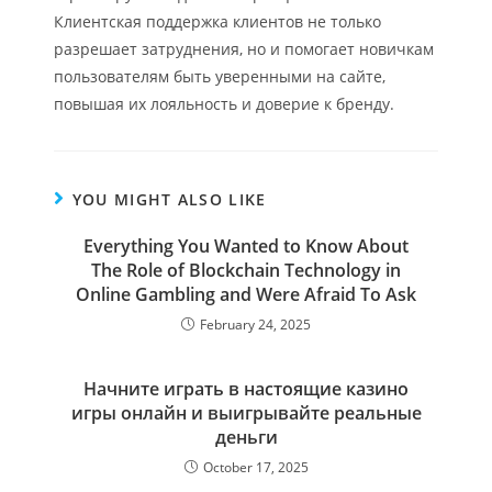
Клиентская поддержка клиентов не только
разрешает затруднения, но и помогает новичкам
пользователям быть уверенными на сайте,
повышая их лояльность и доверие к бренду.
YOU MIGHT ALSO LIKE
Everything You Wanted to Know About
The Role of Blockchain Technology in
Online Gambling and Were Afraid To Ask
February 24, 2025
Начните играть в настоящие казино
игры онлайн и выигрывайте реальные
деньги
October 17, 2025