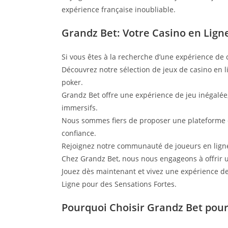
expérience française inoubliable.
Grandz Bet: Votre Casino en Lign
Si vous êtes à la recherche d’une expérience de c
Découvrez notre sélection de jeux de casino en lig
poker.
Grandz Bet offre une expérience de jeu inégalée
immersifs.
Nous sommes fiers de proposer une plateforme d
confiance.
Rejoignez notre communauté de joueurs en ligne 
Chez Grandz Bet, nous nous engageons à offrir u
Jouez dès maintenant et vivez une expérience de
Ligne pour des Sensations Fortes.
Pourquoi Choisir Grandz Bet pour