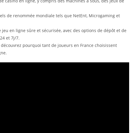
de casino en ligne, y compris des machines à sous, des jeux de
iciels de renommée mondiale tels que NetEnt, Microgaming et
 jeu en ligne sûre et sécurisée, avec des options de dépôt et de
24 et 7j/7.
t découvrez pourquoi tant de joueurs en France choisissent
gne.