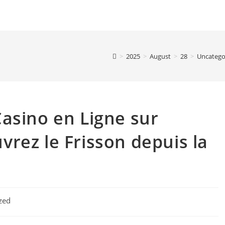
>
2025
>
August
>
28
>
Uncatego
Casino en Ligne sur
vrez le Frisson depuis la
zed