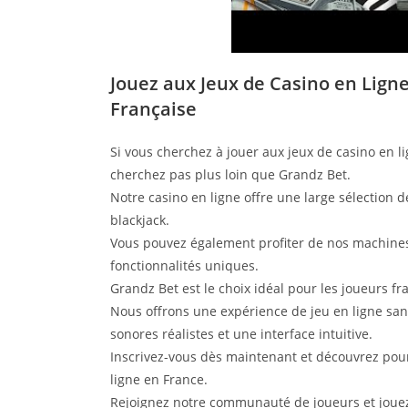
Jouez aux Jeux de Casino en Lign
Française
Si vous cherchez à jouer aux jeux de casino en l
cherchez pas plus loin que Grandz Bet.
Notre casino en ligne offre une large sélection de
blackjack.
Vous pouvez également profiter de nos machines
fonctionnalités uniques.
Grandz Bet est le choix idéal pour les joueurs fr
Nous offrons une expérience de jeu en ligne sans
sonores réalistes et une interface intuitive.
Inscrivez-vous dès maintenant et découvrez pour
ligne en France.
Rejoignez notre communauté de joueurs et jouez