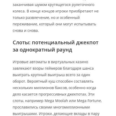
заканчивая шумом крутящегося рулеточного
колеса. В конце концов игроки приобретают не
только развлечение, но и особенный
переживание, который они могут испытывать
снова и снова.
Слоты: потенциальный джекпот
за однократный раунд
Игровые автоматы в виртуальных казино
завлекают взоры геймеров благодаря шанса
выиграть крупный выигрыш всего за один
оборот. Вероятный куш способен составлять
нескольких миллионов баксов, особенно когда
дело касается прогрессивных джекпотах. Эти
слоты, например Mega Moolah или Mega Fortune,
прославились своими многомиллионными
выигрышами. Игроки, делающие вклады в пару