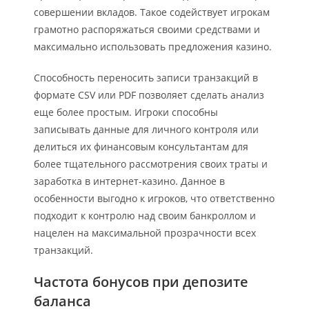
совершении вкладов. Такое содействует игрокам
грамотно распоряжаться своими средствами и
максимально использовать предложения казино.
Способность переносить записи транзакций в
формате CSV или PDF позволяет сделать анализ
еще более простым. Игроки способны
записывать данные для личного контроля или
делиться их финансовым консультантам для
более тщательного рассмотрения своих траты и
заработка в интернет-казино. Данное в
особенности выгодно к игроков, что ответственно
подходит к контролю над своим банкроллом и
нацелен на максимальной прозрачности всех
транзакций.
Частота бонусов при депозите
баланса