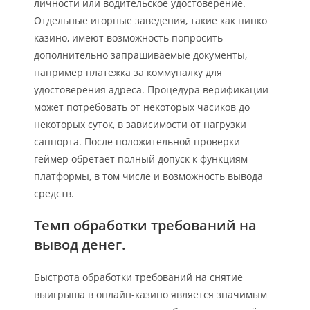
личности или водительское удостоверение.
Отдельные игорные заведения, такие как пинко
казино, имеют возможность попросить
дополнительно запрашиваемые документы,
например платежка за коммуналку для
удостоверения адреса. Процедура верификации
может потребовать от некоторых часиков до
некоторых суток, в зависимости от нагрузки
саппорта. После положительной проверки
геймер обретает полный допуск к функциям
платформы, в том числе и возможность вывода
средств.
Темп обработки требований на
вывод денег.
Быстрота обработки требований на снятие
выигрыша в онлайн-казино является значимым