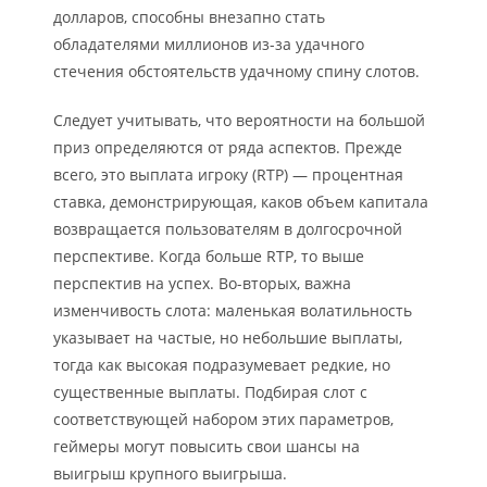
долларов, способны внезапно стать
обладателями миллионов из-за удачного
стечения обстоятельств удачному спину слотов.
Следует учитывать, что вероятности на большой
приз определяются от ряда аспектов. Прежде
всего, это выплата игроку (RTP) — процентная
ставка, демонстрирующая, каков объем капитала
возвращается пользователям в долгосрочной
перспективе. Когда больше RTP, то выше
перспектив на успех. Во-вторых, важна
изменчивость слота: маленькая волатильность
указывает на частые, но небольшие выплаты,
тогда как высокая подразумевает редкие, но
существенные выплаты. Подбирая слот с
соответствующей набором этих параметров,
геймеры могут повысить свои шансы на
выигрыш крупного выигрыша.