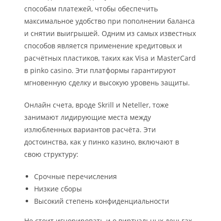
способам платежей, чтобы обеспечить
максимальное удобство при пополнении баланса
и снятии выигрышей. Одним из самых известных
способов является применение кредитовых и
расчётных пластиков, таких как Visa и MasterCard
в pinko casino. Эти платформы гарантируют
мгновенную сделку и высокую уровень защиты.
Онлайн счета, вроде Skrill и Neteller, тоже
занимают лидирующие места между
излюбленных вариантов расчёта. Эти
достоинства, как у пинко казино, включают в
свою структуру:
Срочные перечисления
Низкие сборы
Высокий степень конфиденциальности
Не стоит игнорировать и о виртуальных деньгах,