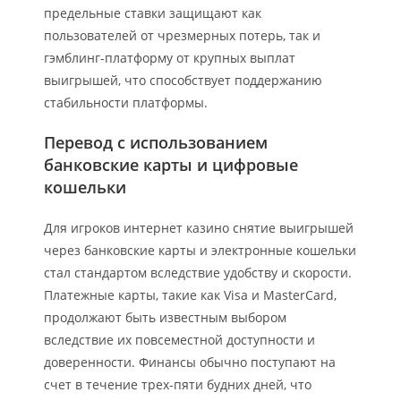
предельные ставки защищают как
пользователей от чрезмерных потерь, так и
гэмблинг-платформу от крупных выплат
выигрышей, что способствует поддержанию
стабильности платформы.
Перевод с использованием
банковские карты и цифровые
кошельки
Для игроков интернет казино снятие выигрышей
через банковские карты и электронные кошельки
стал стандартом вследствие удобству и скорости.
Платежные карты, такие как Visa и MasterCard,
продолжают быть известным выбором
вследствие их повсеместной доступности и
доверенности. Финансы обычно поступают на
счет в течение трех-пяти будних дней, что