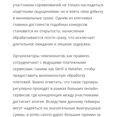
участникам соревнований не только насладиться
азартными ощущениями, но и взять свои добычу
в минимальные сроки. Одним из ключевых
главных достоинств подобных конкурсов
становится их открытость: начисления
обрабатываются почти сразу, что исключает
длительное ожидание и лишние задержки.
Организаторы чемпионатов, как правило,
сотрудничают с ведущими платежными
сервисами, такими как Skrill и Neteller, чтобы
предоставить молниеносную обработку
платежей. Важно отметить, что такие турниры
регулярно проходят в рамках больших онлайн-
сервисов, где конкуренция между участниками
достигает апогея. Вследствие данному геймеры
могут надеяться на значительные выигрышные
суммы, и pinko casino дарит большие премии за