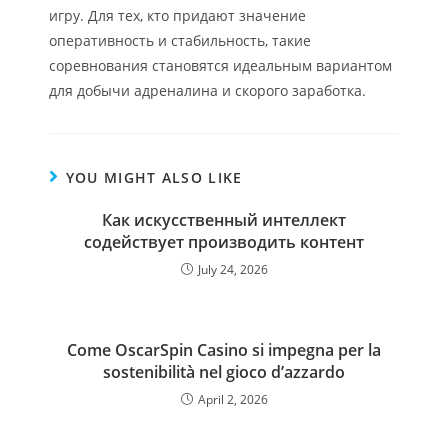
игру. Для тех, кто придают значение
оперативность и стабильность, такие
соревнования становятся идеальным вариантом
для добычи адреналина и скорого заработка.
YOU MIGHT ALSO LIKE
Как искусственный интеллект
содействует производить контент
July 24, 2026
Come OscarSpin Casino si impegna per la
sostenibilità nel gioco d’azzardo
April 2, 2026