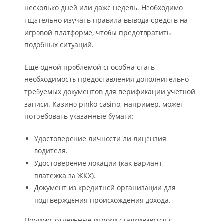
несколько дней или даже недель. Необходимо
тщательно изучать правила вывода средств на
игровой платформе, чтобы предотвратить
подобных ситуаций.
Еще одной проблемой способна стать
необходимость предоставления дополнительно
требуемых документов для верификации учетной
записи. Казино pinko casino, например, может
потребовать указанные бумаги:
Удостоверение личности ли лицензия
водителя.
Удостоверение локации (как вариант,
платежка за ЖКХ).
Документ из кредитной организации для
подтверждения происхождения дохода.
Помимо, отдельные игроки сталкиваются с