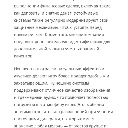
выполнении финансовых сделок, включая такие,
как депозиты и снятие денег. Устойчивые
системы также регулярно модернизируют свои
защитные механизмы, чтобы устоять перед
новым рискам. Кроме того, многие компании
внедряют дополнительную идентификацию для
дополнительной защиты учетных записей
клиентов.
Новшества в отрасли визуальных эффектов и
акустики делают игру более правдоподобным и
захватывающим. Нынешние системы
поддерживают отличное качество изображения
и трехмерный аудио, что позволяет полностью
погрузиться в атмосферу игры. Это особенно
значимо относительно развлечений при участии
настоящими дилерами, в которых имеет
значение любая мелочь — от жестов крупье и