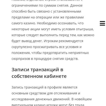
ограничениями по суммам снятия. Данное
способно быть связано с установленными
пределами на операции или же правилами
самого казино. Необходимо осознавать, что
некоторые акции могут иметь условия отыгрыша,
которые следует выполнить перед тем, как можно
будет вывод денег. Игрокам рекомендуется
скрупулезно просматривать все условия и
положения, чтобы предотвратить неприятных
сюрпризов в процедуре снятия средств.
Записи транзакций в
собственном кабинете
Запись транзакций в профиле является
основным средством для отслеживания и
исследования денежных движений. В новейшем
виртуальном казино игроки могут без труда