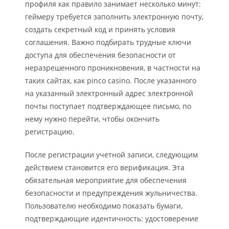
профиля как правило занимает несколько минут:
геймеру требуется заполнить электронную почту,
создать секретный код и принять условия
соглашения. Важно подбирать трудные ключи
доступа для обеспечения безопасности от
неразрешенного проникновения, в частности на
таких сайтах, как pinco casino. После указанного
на указанный электронный адрес электронной
почты поступает подтверждающее письмо, по
нему нужно перейти, чтобы окончить
регистрацию.
После регистрации учетной записи, следующим
действием становится его верификация. Эта
обязательная мероприятие для обеспечения
безопасности и предупреждения жульничества.
Пользователю необходимо показать бумаги,
подтверждающие идентичность: удостоверение