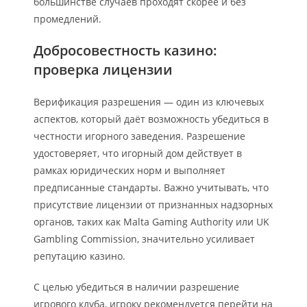
большинстве случаев проходят скорее и без
промедлений.
Добросовестность казино:
проверка лицензии
Верификация разрешения — один из ключевых
аспектов, который даёт возможность убедиться в
честности игорного заведения. Разрешение
удостоверяет, что игорный дом действует в
рамках юридических норм и выполняет
предписанные стандарты. Важно учитывать, что
присутствие лицензии от признанных надзорных
органов, таких как Malta Gaming Authority или UK
Gambling Commission, значительно усиливает
репутацию казино.
С целью убедиться в наличии разрешение
игрового клуба, игроку рекомендуется перейти на