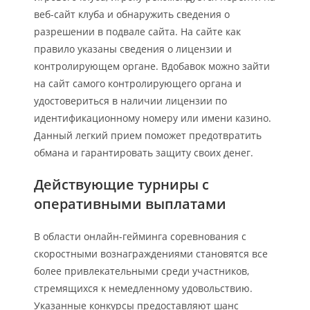
веб-сайт клуба и обнаружить сведения о
разрешении в подвале сайта. На сайте как
правило указаны сведения о лицензии и
контролирующем органе. Вдобавок можно зайти
на сайт самого контролирующего органа и
удостовериться в наличии лицензии по
идентификационному номеру или имени казино.
Данный легкий прием поможет предотвратить
обмана и гарантировать защиту своих денег.
Действующие турниры с
оперативными выплатами
В области онлайн-гейминга соревнования с
скоростными вознаграждениями становятся все
более привлекательными среди участников,
стремящихся к немедленному удовольствию.
Указанные конкурсы предоставляют шанс