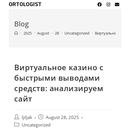
ORTOLOGIST
Blog
>
2025
>
August
>
28
>
Uncategorized
>
Виртуальное казин
Виртуальное казино с
быстрыми выводами
средств: анализируем
сайт
ljiljak
August 28, 2025
Uncategorized