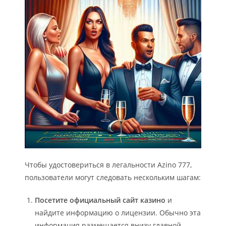
Чтобы удостовериться в легальности Azino 777,
пользователи могут следовать нескольким шагам:
Посетите официальный сайт казино
и
найдите информацию о лицензии. Обычно эта
информация размещается внизу главной