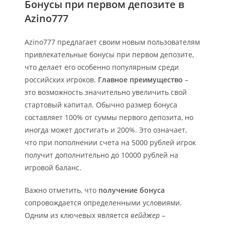
Бонусы при первом депозите в
Azino777
Azino777 предлагает своим новым пользователям
привлекательные бонусы при первом депозите,
что делает его особенно популярным среди
российских игроков.
Главное преимущество
–
это возможность значительно увеличить свой
стартовый капитал. Обычно размер бонуса
составляет 100% от суммы первого депозита, но
иногда может достигать и 200%. Это означает,
что при пополнении счета на 5000 рублей игрок
получит дополнительно до 10000 рублей на
игровой баланс.
Важно отметить, что
получение бонуса
сопровождается определенными условиями.
Одним из ключевых является
вейджер
–