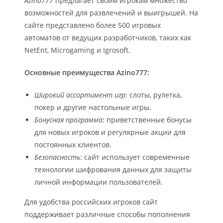
Azino777
предлагает своим игрокам множество
возможностей для развлечений и выигрышей. На
сайте представлено более 500 игровых
автоматов от ведущих разработчиков, таких как
NetEnt, Microgaming и Igrosoft.
Основные преимущества Azino777:
Широкий ассортимент игр
: слоты, рулетка,
покер и другие настольные игры.
Бонусная программа
: приветственные бонусы
для новых игроков и регулярные акции для
постоянных клиентов.
Безопасность
: сайт использует современные
технологии шифрования данных для защиты
личной информации пользователей.
Для удобства российских игроков сайт
поддерживает различные способы пополнения