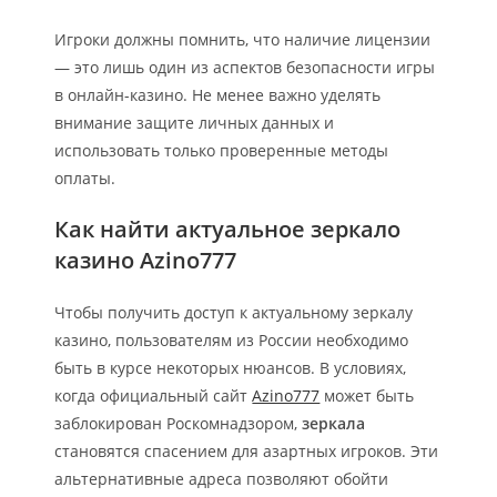
Игроки должны помнить, что наличие лицензии
— это лишь один из аспектов безопасности игры
в онлайн-казино. Не менее важно уделять
внимание защите личных данных и
использовать только проверенные методы
оплаты.
Как найти актуальное зеркало
казино Azino777
Чтобы получить доступ к актуальному зеркалу
казино, пользователям из России необходимо
быть в курсе некоторых нюансов. В условиях,
когда официальный сайт
Azino777
может быть
заблокирован Роскомнадзором,
зеркала
становятся спасением для азартных игроков. Эти
альтернативные адреса позволяют обойти