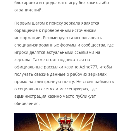
блокировки и продолжать игру без каких-либо
ограничений.
Первым шагом к поиску зеркала является
обращение к проверенным источникам
информации. Рекомендуется использовать
специализированные форумы и сообщества, где
игроки делятся актуальными ссылками на
зеркала. Также стоит подписаться на
официальные рассылки казино Azino777, чтобы
получать свежие данные о рабочих зеркалах
прямо на электронную почту. Не стоит забывать
о социальных сетях и мессенджерах, где
администрация казино часто публикует
обновления.