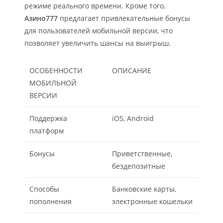
режиме реального времени. Кроме того,
Азино777
предлагает привлекательные бонусы
для пользователей мобильной версии, что
позволяет увеличить шансы на выигрыш.
ОСОБЕННОСТИ
ОПИСАНИЕ
МОБИЛЬНОЙ
ВЕРСИИ
Поддержка
iOS, Android
платформ
Бонусы
Приветственные,
бездепозитные
Способы
Банковские карты,
пополнения
электронные кошельки