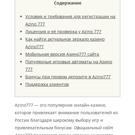
Содержание
Условия и требования для регистрации на
Azino 777
Лицензия и её проверка у Azino 777
Как найти актуальное зеркало казино
Azino777
Мобильная версия Азино777 сайта
Популярные игровые автоматы на Азино
777
Бонусы при первом депозите в Azino777
Поддержка клиентов
Azino777 — это популярное онлайн-казино,
которое привлекает внимание пользователей из
России благодаря широкому выбору игр и
привлекательным бонусам.
Официальный сайт