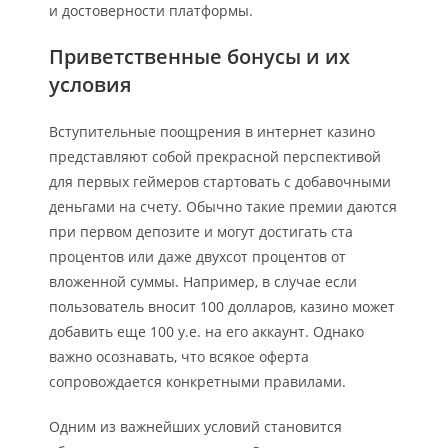
и достоверности платформы.
Приветственные бонусы и их
условия
Вступительные поощрения в интернет казино
представляют собой прекрасной перспективой
для первых геймеров стартовать с добавочными
деньгами на счету. Обычно такие премии даются
при первом депозите и могут достигать ста
процентов или даже двухсот процентов от
вложенной суммы. Например, в случае если
пользователь вносит 100 долларов, казино может
добавить еще 100 у.е. на его аккаунт. Однако
важно осознавать, что всякое оферта
сопровождается конкретными правилами.
Одним из важнейших условий становится