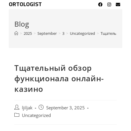
ORTOLOGIST
Blog
>
2025
>
September
>
3
>
Uncategorized
>
Тщательный обз
Тщательный обзор
функционала онлайн-
казино
ljiljak
September 3, 2025
Uncategorized