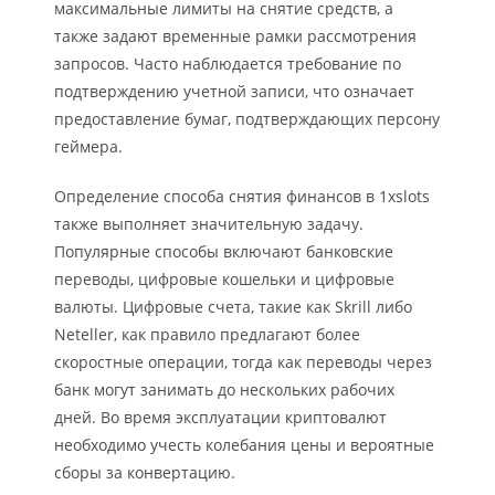
максимальные лимиты на снятие средств, а
также задают временные рамки рассмотрения
запросов. Часто наблюдается требование по
подтверждению учетной записи, что означает
предоставление бумаг, подтверждающих персону
геймера.
Определение способа снятия финансов в 1xslots
также выполняет значительную задачу.
Популярные способы включают банковские
переводы, цифровые кошельки и цифровые
валюты. Цифровые счета, такие как Skrill либо
Neteller, как правило предлагают более
скоростные операции, тогда как переводы через
банк могут занимать до нескольких рабочих
дней. Во время эксплуатации криптовалют
необходимо учесть колебания цены и вероятные
сборы за конвертацию.