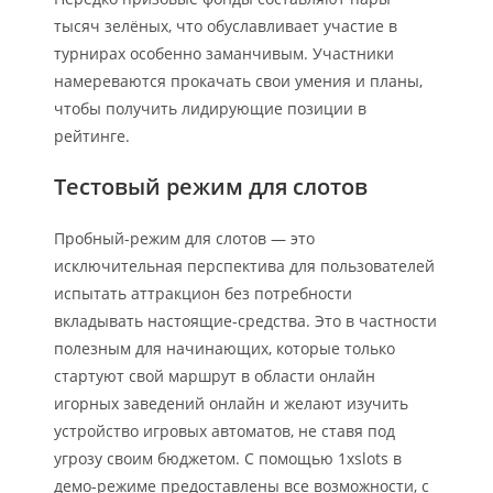
тысяч зелёных, что обуславливает участие в
турнирах особенно заманчивым. Участники
намереваются прокачать свои умения и планы,
чтобы получить лидирующие позиции в
рейтинге.
Тестовый режим для слотов
Пробный-режим для слотов — это
исключительная перспектива для пользователей
испытать аттракцион без потребности
вкладывать настоящие-средства. Это в частности
полезным для начинающих, которые только
стартуют свой маршрут в области онлайн
игорных заведений онлайн и желают изучить
устройство игровых автоматов, не ставя под
угрозу своим бюджетом. С помощью 1xslots в
демо-режиме предоставлены все возможности, с