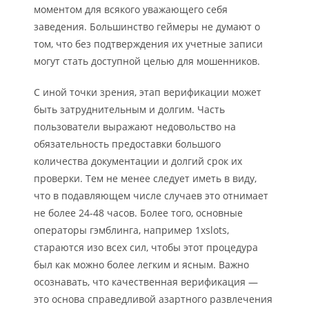
моментом для всякого уважающего себя
заведения. Большинство геймеры не думают о
том, что без подтверждения их учетные записи
могут стать доступной целью для мошенников.
С иной точки зрения, этап верификации может
быть затруднительным и долгим. Часть
пользователи выражают недовольство на
обязательность предоставки большого
количества документации и долгий срок их
проверки. Тем не менее следует иметь в виду,
что в подавляющем числе случаев это отнимает
не более 24-48 часов. Более того, основные
операторы гэмблинга, например 1xslots,
стараются изо всех сил, чтобы этот процедура
был как можно более легким и ясным. Важно
осознавать, что качественная верификация —
это основа справедливой азартного развлечения