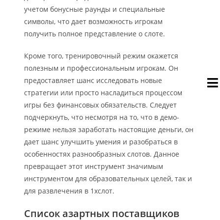
учетом бонусные раунды и специальные
символы, что дает возможность игрокам
получить полное представление о слоте.
Кроме того, тренировочный режим окажется
полезным и профессиональным игрокам. Он
предоставляет шанс исследовать новые
стратегии или просто насладиться процессом
игры без финансовых обязательств. Следует
подчеркнуть, что несмотря на то, что в демо-
режиме нельзя заработать настоящие деньги, он
дает шанс улучшить умения и разобраться в
особенностях разнообразных слотов. Данное
превращает этот инструмент значимым
инструментом для образовательных целей, так и
для развлечения в 1хслот.
Список азартных поставщиков