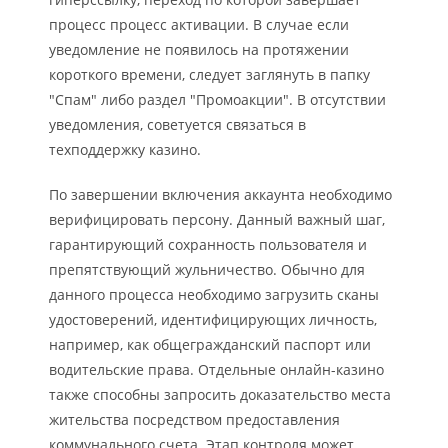
процесс процесс активации. В случае если
уведомление не появилось на протяжении
короткого времени, следует заглянуть в папку
"Спам" либо раздел "Промоакции". В отсутствии
уведомления, советуется связаться в
техподдержку казино.
По завершении включения аккаунта необходимо
верифицировать персону. Данный важный шаг,
гарантирующий сохранность пользователя и
препятствующий жульничество. Обычно для
данного процесса необходимо загрузить сканы
удостоверений, идентифицирующих личность,
например, как общегражданский паспорт или
водительские права. Отдельные онлайн-казино
также способны запросить доказательство места
жительства посредством предоставления
коммунального счета. Этап контроля может