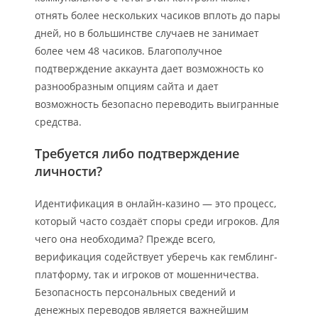
отнять более нескольких часиков вплоть до пары
дней, но в большинстве случаев не занимает
более чем 48 часиков. Благополучное
подтверждение аккаунта дает возможность ко
разнообразным опциям сайта и дает
возможность безопасно переводить выигранные
средства.
Требуется либо подтверждение
личности?
Идентификация в онлайн-казино — это процесс,
который часто создаёт споры среди игроков. Для
чего она необходима? Прежде всего,
верификация содействует уберечь как гемблинг-
платформу, так и игроков от мошенничества.
Безопасность персональных сведений и
денежных переводов является важнейшим