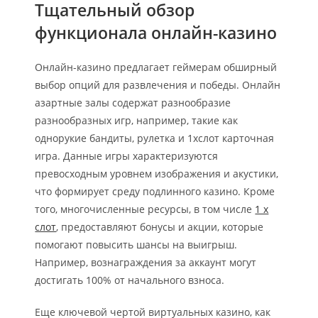
Тщательный обзор
функционала онлайн-казино
Онлайн-казино предлагает геймерам обширный
выбор опций для развлечения и победы. Онлайн
азартные залы содержат разнообразие
разнообразных игр, например, такие как
однорукие бандиты, рулетка и 1хслот карточная
игра. Данные игры характеризуются
превосходным уровнем изображения и акустики,
что формирует среду подлинного казино. Кроме
того, многочисленные ресурсы, в том числе
1 х
слот
, предоставляют бонусы и акции, которые
помогают повысить шансы на выигрыш.
Например, вознаграждения за аккаунт могут
достигать 100% от начального взноса.
Еще ключевой чертой виртуальных казино, как