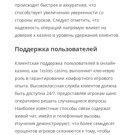
происходит быстрее и аккуратнее, что
способствует увеличению уверенности со
стороны игроков. Следует отметить, что
надежность операций напрямую влияет на
доверие к казино и уровень удержания клиентов.
Поддержка пользователей
Клиентская поддержка пользователей в онлайн
казино, как 1xslots casino, выполняет ключевую
роль в гарантировании комфортного игрового
опыта. Высококлассная служба клиентов должна
быть доступна 24/7, предоставляя игрокам шанс
оперативно решать случающиеся вопросы.
Наиболее известные способы связи содержат
живой чат, имейл и телефонные вызовы.
Изучения демонстрируют, что более семьдесят
процентов игроков склоняются к тому, чтобы