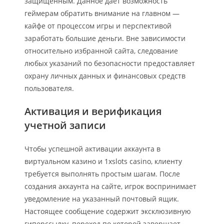
защищенным. Данное дает возможность
геймерам обратить внимание на главном —
кайфе от процессом игры и перспективой
заработать большие деньги. Вне зависимости
относительно избранной сайта, следование
любых указаний по безопасности предоставляет
охрану личных данных и финансовых средств
пользователя.
Активация и верификация
учетной записи
Чтобы успешной активации аккаунта в
виртуальном казино и 1xslots casino, клиенту
требуется выполнять простым шагам. После
создания аккаунта на сайте, игрок воспринимает
уведомление на указанный почтовый ящик.
Настоящее сообщение содержит эксклюзивную
гиперссылку, переход по которой завершает