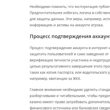
Необходимо помнить, что эксплуатация публи
Предпочтительнее избегать логина в собстве
для защиты данных. Эти меры, например, исп
информацию и активы на аккаунте игрока.
Процесс подтверждения аккаун
Процесс подтверждения аккаунта в интернет-
защитить пользователей и само заведение от
верификации личности участника и недопуще
целью результативного завершения этого про
таких как копия паспорта, или водительского 
например, квитанции за ЖКХ.
Главное внимание необходимо уделить станд
разборчивыми и читабельными, чтобы предот
казино имеют право затребовать дополнител
финансового источника или банковских сведе