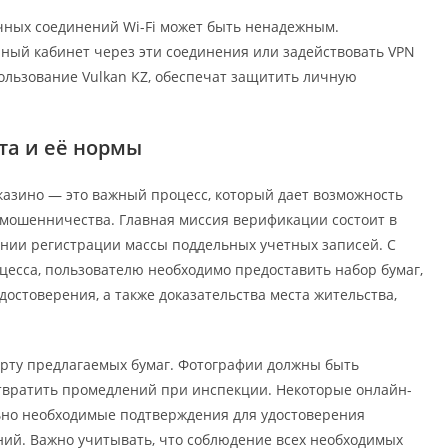
чных соединений Wi-Fi может быть ненадежным.
нный кабинет через эти соединения или задействовать VPN
ользование Vulkan KZ, обеспечат защитить личную
та и её нормы
казино — это важный процесс, который дает возможность
 мошенничества. Главная миссия верификации состоит в
нии регистрации массы поддельных учетных записей. С
цесса, пользователю необходимо предоставить набор бумаг,
удостоверения, а также доказательства места жительства,
арту предлагаемых бумаг. Фотографии должны быть
вратить промедлений при инспекции. Некоторые онлайн-
ьно необходимые подтверждения для удостоверения
ний. Важно учитывать, что соблюдение всех необходимых