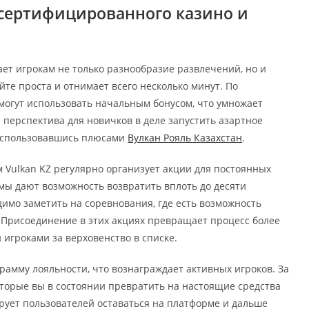
сертифицированного казино и
ает игрокам не только разнообразие развлечений, но и
те проста и отнимает всего несколько минут. По
огут использовать начальным бонусом, что умножает
 перспектива для новичков в деле запустить азартное
воспользовавшись плюсами
Вулкан Рояль Казахстан
.
 Vulkan KZ регулярно организует акции для постоянных
мы дают возможность возвратить вплоть до десяти
имо заметить на соревнования, где есть возможность
Присоединение в этих акциях превращает процесс более
 игроками за верховенство в списке.
грамму лояльности, что вознаграждает активных игроков. За
оторые вы в состоянии превратить на настоящие средства
ует пользователей оставаться на платформе и дальше