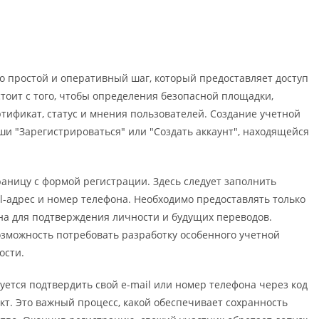
о простой и оперативный шаг, который предоставляет доступ
тоит с того, чтобы определения безопасной площадки,
тификат, статус и мнения пользователей. Создание учетной
иши "Зарегистрироваться" или "Создать аккаунт", находящейся
раницу с формой регистрации. Здесь следует заполнить
l-адрес и номер телефона. Необходимо предоставлять только
на для подтверждения личности и будущих переводов.
зможность потребовать разработку особенного учетной
ости.
буется подтвердить свой e-mail или номер телефона через код
кт. Это важный процесс, какой обеспечивает сохранность