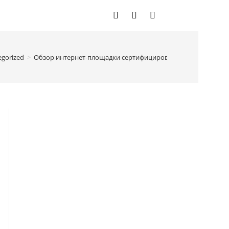
egorized
>
Обзор интернет-площадки сертифицированного казино и б