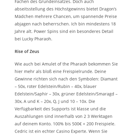
Fachen des Grundeinsatzes. Doch auch
abseitsstellung des Höchstgewinns bietet Dragon’s
Mädchen mehrere Chancen, um spannende Preise
abjagen nach beherrschen. Ich bin mindestens 18
Jahre alt. Power Spins sind ein besonderes Detail
bei Lucky Pharaoh.
Rise of Zeus
Wie auch bei Amulet of the Pharaoh bekommen Sie
hier mehr als bloß eine Freispielrunde. Deine
Gewinne richten sich nach den Symbolen: Diamant
– 50x, roter Edelstein/Rubin – 40x, blauer
Edelstein/Saphir – 30x, grüner Edelstein/Smaragd –
30x, A und K – 20x, Q, J und 10 – 10x. Die
Verfügbarkeit des Supports ist klasse und die
Auszahlungen sind innerhalb von 2 3 Werktagen
auf deinem Konto. 100% bis 500€ + 200 Freispiele.
Cedric ist ein echter Casino Experte. Wenn Sie