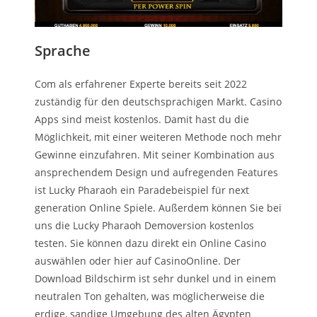
Sprache
Com als erfahrener Experte bereits seit 2022
zuständig für den deutschsprachigen Markt. Casino
Apps sind meist kostenlos. Damit hast du die
Möglichkeit, mit einer weiteren Methode noch mehr
Gewinne einzufahren. Mit seiner Kombination aus
ansprechendem Design und aufregenden Features
ist Lucky Pharaoh ein Paradebeispiel für next
generation Online Spiele. Außerdem können Sie bei
uns die Lucky Pharaoh Demoversion kostenlos
testen. Sie können dazu direkt ein Online Casino
auswählen oder hier auf CasinoOnline. Der
Download Bildschirm ist sehr dunkel und in einem
neutralen Ton gehalten, was möglicherweise die
erdige, sandige Umgebung des alten Ägypten