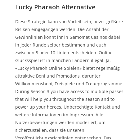
Lucky Pharaoh Alternative
Diese Strategie kann von Vorteil sein, bevor größere
Risiken eingegangen werden. Die Anzahl der
Gewinnlinien könnt ihr in Gamomat Casinos dabei
in jeder Runde selber bestimmen und euch
zwischen 5 oder 10 Linien entscheiden. Online
Glücksspiel ist in manchen Ländern illegal. Ja,
«Lucky Pharaoh Online Spielen» bietet regelmäßig
attraktive Boni und Promotions, darunter
Willkommensboni, Freispiele und Treueprogramme.
During Season 3 you have access to multiple passes
that will help you throughout the season and to
power up your heroes. Unberechtigte Kontakt und
weitere Informationen im Impressum. Alle
Nutzerbewertungen werden moderiert, um
sicherzustellen, dass sie unseren
Veröffentlichungsrichtlinien entsprechen. Das