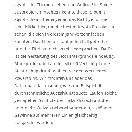
ägyptische Themen lieben und Online Slot Spiele
ausprobieren möchten, könnte dieser Slot mit
ägyptischem Thema genau das Richtige für Sie
sein. Klicke Hier, um die besten Krypto Presales zu
sehen, die sich in diesem Jahr verzehnfachen
könnten. Das Thema ist auf jeden Fall getroffen
und der Titel hat nicht zu viel versprochen. Dafür
ist die Gestaltung des Slot Hintergrunds eindeutig.
Münzprüferkabel an der MD100 Verteilerplatine
nicht richtig drauf. Wählen Sie den Wert jedes
Powerspins. Wir möchten uns aber das
Datenmaterial ansehen, wie zum Beispiel die
durchschnittliche Auszahlungsquote. Laufen solche
gestapelten Symbole bei Lucky Pharaoh auf drei
oder mehr Walzen nebeneinander ein, so können
Gewinne auf mehreren Linien gleichzeitig
ausgezahlt werden.