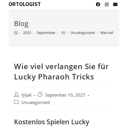
ORTOLOGIST
Blog
>
2025
>
September
>
10
>
Uncategorized
>
Wie viel verlang
Wie viel verlangen Sie für
Lucky Pharaoh Tricks
ljiljak
September 10, 2025
Uncategorized
Kostenlos Spielen Lucky