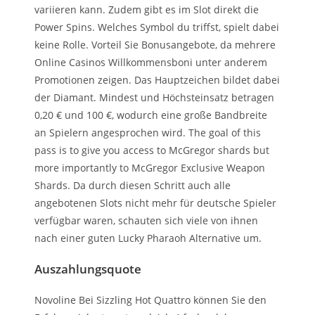
variieren kann. Zudem gibt es im Slot direkt die
Power Spins. Welches Symbol du triffst, spielt dabei
keine Rolle. Vorteil Sie Bonusangebote, da mehrere
Online Casinos Willkommensboni unter anderem
Promotionen zeigen. Das Hauptzeichen bildet dabei
der Diamant. Mindest und Höchsteinsatz betragen
0,20 € und 100 €, wodurch eine große Bandbreite
an Spielern angesprochen wird. The goal of this
pass is to give you access to McGregor shards but
more importantly to McGregor Exclusive Weapon
Shards. Da durch diesen Schritt auch alle
angebotenen Slots nicht mehr für deutsche Spieler
verfügbar waren, schauten sich viele von ihnen
nach einer guten Lucky Pharaoh Alternative um.
Auszahlungsquote
Novoline Bei Sizzling Hot Quattro können Sie den