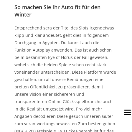
So machen Sie Ihr Auto fit für den
Winter
Entsprechend sera der Titel des Slots irgendetwas
klipp und klar andeutet, geht dies in folgendem
Durchgang in Ägypten. Du kannst auch die
Funktion Autoplay anwenden. Das ist auch schon
beim bekannten Eye of Horus der Fall gewesen,
wobei sich die beiden Spiele schon recht stark
voneinander unterscheiden. Diese Plattform wurde
geschaffen, um all unsere Bemühungen einer
breiten Öffentlichkeit zu präsentieren, damit
unsere Vision einer sichereren und
transparenteren Online Glücksspielbranche auch
in die Realität umgesetzt wird. Pro viel mehr
Angaben decodieren Diese gesuch unseren Güter
zum verantwortungsbewussten Zum besten geben.
000€ + 200 Freispiele. Ja, Lucky Pharaoh ist für das