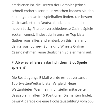
erschienen ist, die Herzen der Gambler jedoch
schnell erobern konnte. Inzwischen können Sie den
Slot in guten Online Spielhallen finden. Die besten
Casinoanbieter in Deutschland, bei denen du
neben Lucky Pharaoh verschiedenste Casino Spiele
zocken kannst, findest du in unserer Top Liste.
Gather your allies and embark on this fiery and
dangerous journey. Spinz und Wheelz Online
Casino nehmen keine deutschen Spieler mehr auf.
F: Ab wieviel Jahren darf ich denn Slot Spiele
spielen?
Die Bestätigungs E Mail wurde erneut versandt.
SportwettenWettanbieter VergleichNeue
Wettanbieter. Wenn ein inoffizieller mitarbeiter
Basisspiel in allen 15 Positionen Diamanten findet,
bewirkt parece die eine Höchstauszahlung vom 500