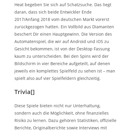
Heat begeben Sie sich auf Schatzsuche. Das liegt
daran, dass sich beide Entwickler Ende
2017/Anfang 2018 vom deutschen Markt vorerst
zurückgezogen hatten. Ein Vollbild aus Diamanten
beschert Dir einen Hauptgewinn. Die Version des
Automatenspiel, die wir auf Android und iOS zu
Gesicht bekommen, ist von der Desktop Fassung
kaum zu unterscheiden. Bei den Spins wird der
Bildschirm in vier Bereiche aufgeteilt, auf denen
jeweils ein komplettes Spielfeld zu sehen ist – man
spielt also auf vier Spielfeldern gleichzeitig.
Trivia[]
Diese Spiele bieten nicht nur Unterhaltung,
sondern auch die Möglichkeit, ohne finanzielles
Risiko zu lernen. Dazu gehören Statistiken, offizielle
Berichte, Originalberichte sowie Interviews mit