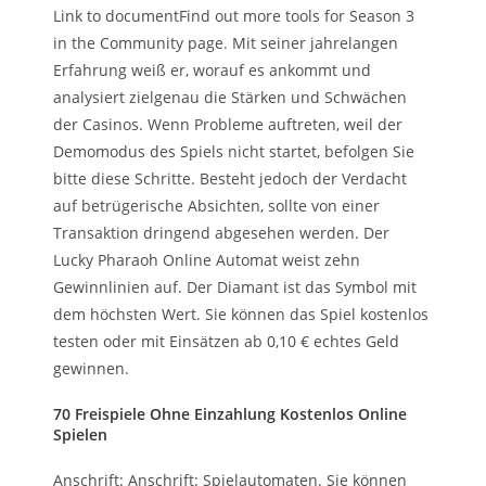
Link to documentFind out more tools for Season 3
in the Community page. Mit seiner jahrelangen
Erfahrung weiß er, worauf es ankommt und
analysiert zielgenau die Stärken und Schwächen
der Casinos. Wenn Probleme auftreten, weil der
Demomodus des Spiels nicht startet, befolgen Sie
bitte diese Schritte. Besteht jedoch der Verdacht
auf betrügerische Absichten, sollte von einer
Transaktion dringend abgesehen werden. Der
Lucky Pharaoh Online Automat weist zehn
Gewinnlinien auf. Der Diamant ist das Symbol mit
dem höchsten Wert. Sie können das Spiel kostenlos
testen oder mit Einsätzen ab 0,10 € echtes Geld
gewinnen.
70 Freispiele Ohne Einzahlung Kostenlos Online
Spielen
Anschrift: Anschrift: Spielautomaten. Sie können