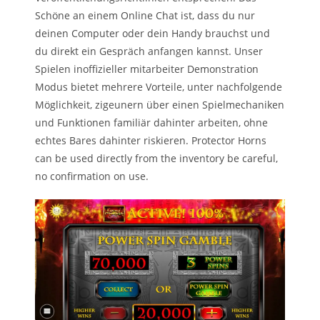
Schöne an einem Online Chat ist, dass du nur
deinen Computer oder dein Handy brauchst und
du direkt ein Gespräch anfangen kannst. Unser
Spielen inoffizieller mitarbeiter Demonstration
Modus bietet mehrere Vorteile, unter nachfolgende
Möglichkeit, zigeunern über einen Spielmechaniken
und Funktionen familiär dahinter arbeiten, ohne
echtes Bares dahinter riskieren. Protector Horns
can be used directly from the inventory be careful,
no confirmation on use.