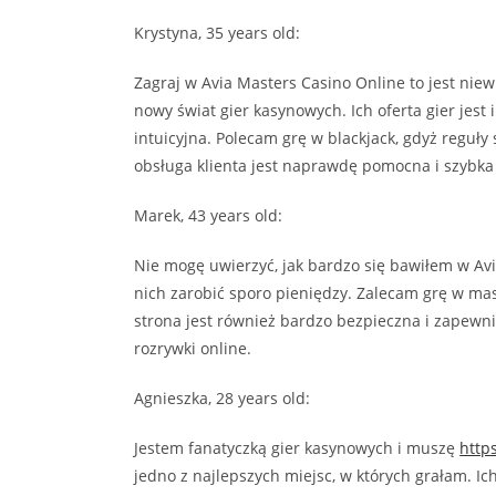
Krystyna, 35 years old:
Zagraj w Avia Masters Casino Online to jest ni
nowy świat gier kasynowych. Ich oferta gier jest 
intuicyjna. Polecam grę w blackjack, gdyż reguł
obsługa klienta jest naprawdę pomocna i szybka
Marek, 43 years old:
Nie mogę uwierzyć, jak bardzo się bawiłem w Avi
nich zarobić sporo pieniędzy. Zalecam grę w m
strona jest również bardzo bezpieczna i zapewni
rozrywki online.
Agnieszka, 28 years old:
Jestem fanatyczką gier kasynowych i muszę
http
jedno z najlepszych miejsc, w których grałam. I