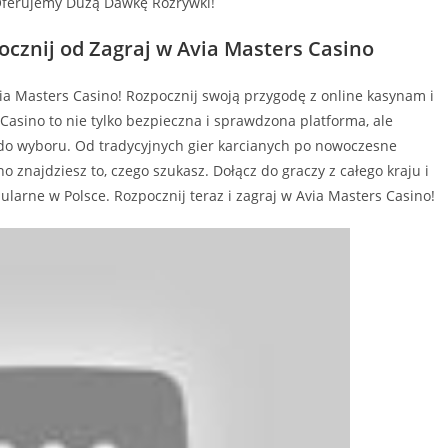
 Oferujemy Dużą Dawkę Rozrywki!
ocznij od Zagraj w Avia Masters Casino
via Masters Casino! Rozpocznij swoją przygodę z online kasynam i
asino to nie tylko bezpieczna i sprawdzona platforma, ale
 do wyboru. Od tradycyjnych gier karcianych po nowoczesne
 znajdziesz to, czego szukasz. Dołącz do graczy z całego kraju i
pularne w Polsce. Rozpocznij teraz i zagraj w Avia Masters Casino!