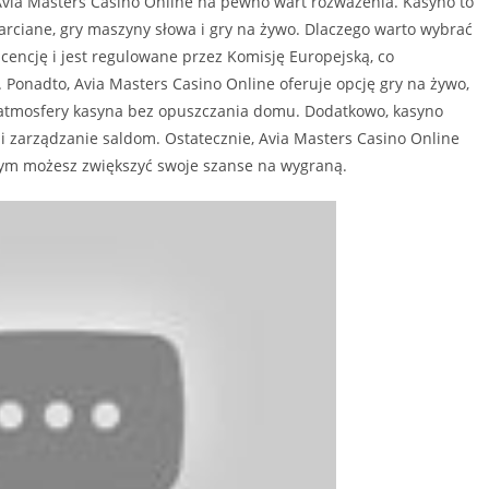
 Avia Masters Casino Online na pewno wart rozważenia. Kasyno to
karciane, gry maszyny słowa i gry na żywo. Dlaczego warto wybrać
icencję i jest regulowane przez Komisję Europejską, co
 Ponadto, Avia Masters Casino Online oferuje opcję gry na żywo,
atmosfery kasyna bez opuszczania domu. Dodatkowo, kasyno
e i zarządzanie saldom. Ostatecznie, Avia Masters Casino Online
órym możesz zwiększyć swoje szanse na wygraną.