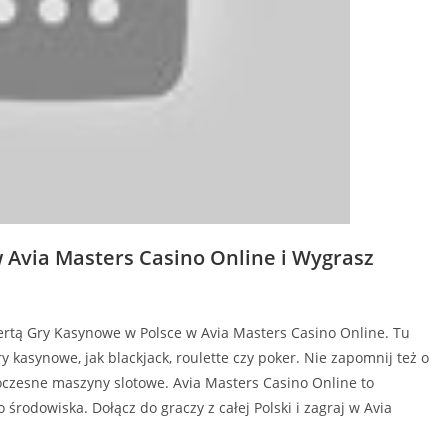
 Avia Masters Casino Online i Wygrasz
ertą Gry Kasynowe w Polsce w Avia Masters Casino Online. Tu
y kasynowe, jak blackjack, roulette czy poker. Nie zapomnij też o
oczesne maszyny slotowe. Avia Masters Casino Online to
środowiska. Dołącz do graczy z całej Polski i zagraj w Avia
!