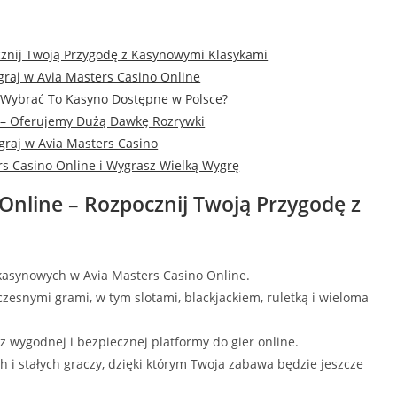
cznij Twoją Przygodę z Kasynowymi Klasykami
graj w Avia Masters Casino Online
o Wybrać To Kasyno Dostępne w Polsce?
e – Oferujemy Dużą Dawkę Rozrywki
graj w Avia Masters Casino
rs Casino Online i Wygrasz Wielką Wygrę
 Online – Rozpocznij Twoją Przygodę z
asynowych w Avia Masters Casino Online.
zesnymi grami, w tym slotami, blackjackiem, ruletką i wieloma
 z wygodnej i bezpiecznej platformy do gier online.
i stałych graczy, dzięki którym Twoja zabawa będzie jeszcze