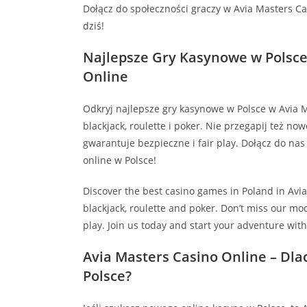
Dołącz do społeczności graczy w Avia Masters C
dziś!
Najlepsze Gry Kasynowe w Polsce 
Online
Odkryj najlepsze gry kasynowe w Polsce w Avia 
blackjack, roulette i poker. Nie przegapij też 
gwarantuje bezpieczne i fair play. Dołącz do na
online w Polsce!
Discover the best casino games in Poland in Avia
blackjack, roulette and poker. Don’t miss our mo
play. Join us today and start your adventure wit
Avia Masters Casino Online – Dl
Polsce?