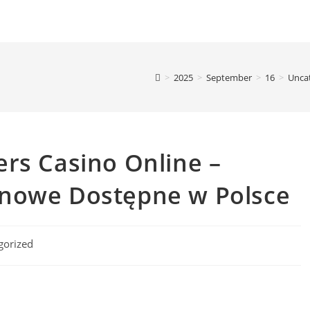
>
2025
>
September
>
16
>
Unca
ers Casino Online –
ynowe Dostępne w Polsce
gorized