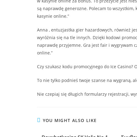
w kasynie online za bonus. To przeżycie jest nies
są naprawdę generozne. Polecam to wszystkim, k
kasynie online.”
Anna , entuzjastka gier hazardowych, również je
wyróżnia się na tle innych. Dzięki kodowi prom
naprawdę przyjemne. Gra jest fair i wygrywam cz
online.”
Czy szukasz kodu promocyjnego do Ice Casino? Od
To nie tylko podnieś twoje szanse na wygraną, al
Nie czepiaj się długich formularzy rejestracji, 
YOU MIGHT ALSO LIKE