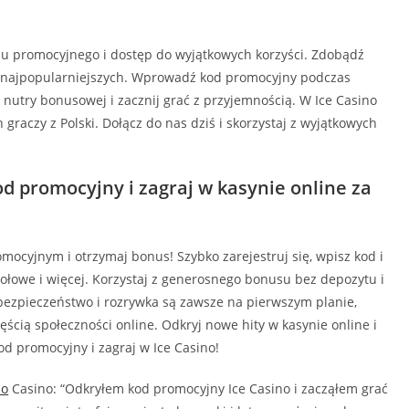
odu promocyjnego i dostęp do wyjątkowych korzyści. Zdobądź
ch najpopularniejszych. Wprowadź kod promocyjny podczas
p nutry bonusowej i zacznij grać z przyjemnością. W Ice Casino
graczy z Polski. Dołącz do nas dziś i skorzystaj z wyjątkowych
kod promocyjny i zagraj w kasynie online za
mocyjnym i otrzymaj bonus! Szybko zarejestruj się, wpisz kod i
stołowe i więcej. Korzystaj z generosnego bonusu bez depozytu i
bezpieczeństwo i rozrywka są zawsze na pierwszym planie,
częścią społeczności online. Odkryj nowe hity w kasynie online i
od promocyjny i zagraj w Ice Casino!
no
Casino: “Odkryłem kod promocyjny Ice Casino i zacząłem grać