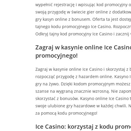
wypełnić rejestrację i wpisując kod promocyjny 
swoją przygodę w świecie gier online z dodatkow
gry kasyn online z bonusem. Oferta ta jest dostępn
tajnego kodu promocyjnego Ice Casino. Rozpoczni
Odkryj tajny kod promocyjny Ice Casino i zacznij
Zagraj w kasynie online Ice Cas
promocyjnego!
Zagraj w kasynie online Ice Casino i skorzystaj 
rozpocząć przygodę z hazardem online. Kasyno Ice
gry na żywo. Dzięki kodom promocyjnym możesz o
szanse na wygraną znacznie wzrosną. Nie zapom
skorzystać z bonusów. Kasyno online Ice Casino 
swoje ulubione gry hazardowe w każdej chwili. Ni
za pomocą kodu promocyjnego!
Ice Casino: korzystaj z kodu pro