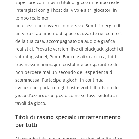
superiore con i nostri titoli di gioco in tempo reale.
Interagisci con gli host dal vivo e altri giocatori in
tempo reale per
una sessione davvero immersiva. Senti l’energia di
un vero stabilimento di gioco d’azzardo nel comfort
della tua casa, accompagnato da audio e grafica
realistici. Prova le versioni live di blackjack, giochi di
spinning wheel, Punto Banco e altro ancora, tutti
trasmessi in immagini cristalline per garantire di
non perdere mai un secondo dell’esperienza di
scommessa. Partecipa a giochi in continua
evoluzione, parla con gli host e goditi il ​​brivido del
gioco d’azzardo sul posto come se fossi seduto ai
tavoli da gioco.
Titoli di casinò speciali: intrattenimento
per tutti
Staccandosi dai giochi normali, casinò winnita offre