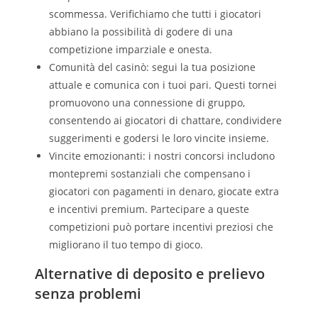
scommessa. Verifichiamo che tutti i giocatori
abbiano la possibilità di godere di una
competizione imparziale e onesta.
Comunità del casinò: segui la tua posizione
attuale e comunica con i tuoi pari. Questi tornei
promuovono una connessione di gruppo,
consentendo ai giocatori di chattare, condividere
suggerimenti e godersi le loro vincite insieme.
Vincite emozionanti: i nostri concorsi includono
montepremi sostanziali che compensano i
giocatori con pagamenti in denaro, giocate extra
e incentivi premium. Partecipare a queste
competizioni può portare incentivi preziosi che
migliorano il tuo tempo di gioco.
Alternative di deposito e prelievo
senza problemi