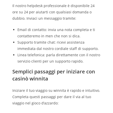
Il nostro helpdesk professionale è disponibile 24
ore su 24 per aiutarti con qualsiasi domanda o
dubbio. Inviaci un messaggio tramite:
Email di contatto: invia una nota completa e ti
contatteremo in men che non si dica.
Supporto tramite chat: ricevi assistenza
immediata dal nostro cordiale staff di supporto.
Linea telefonica: parla direttamente con il nostro
servizio clienti per un supporto rapido.
Semplici passaggi per iniziare con
casinò winnita
Iniziare il tuo viaggio su winnita è rapido e intuitivo.
Completa questi passaggi per dare il via al tuo
viaggio nel gioco d’azzardo: