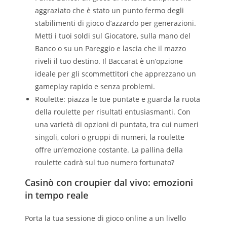
aggraziato che è stato un punto fermo degli
stabilimenti di gioco d’azzardo per generazioni.
Metti i tuoi soldi sul Giocatore, sulla mano del
Banco o su un Pareggio e lascia che il mazzo
riveli il tuo destino. Il Baccarat è un’opzione
ideale per gli scommettitori che apprezzano un
gameplay rapido e senza problemi.
Roulette: piazza le tue puntate e guarda la ruota
della roulette per risultati entusiasmanti. Con
una varietà di opzioni di puntata, tra cui numeri
singoli, colori o gruppi di numeri, la roulette
offre un’emozione costante. La pallina della
roulette cadrà sul tuo numero fortunato?
Casinò con croupier dal vivo: emozioni
in tempo reale
Porta la tua sessione di gioco online a un livello