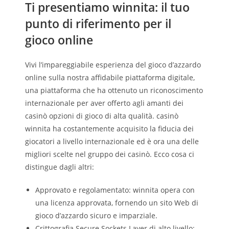
Ti presentiamo winnita: il tuo
punto di riferimento per il
gioco online
Vivi l’impareggiabile esperienza del gioco d’azzardo
online sulla nostra affidabile piattaforma digitale,
una piattaforma che ha ottenuto un riconoscimento
internazionale per aver offerto agli amanti dei
casinò opzioni di gioco di alta qualità. casinò
winnita ha costantemente acquisito la fiducia dei
giocatori a livello internazionale ed è ora una delle
migliori scelte nel gruppo dei casinò. Ecco cosa ci
distingue dagli altri:
Approvato e regolamentato: winnita opera con
una licenza approvata, fornendo un sito Web di
gioco d’azzardo sicuro e imparziale.
Crittografia Secure Sockets Layer di alto livello: