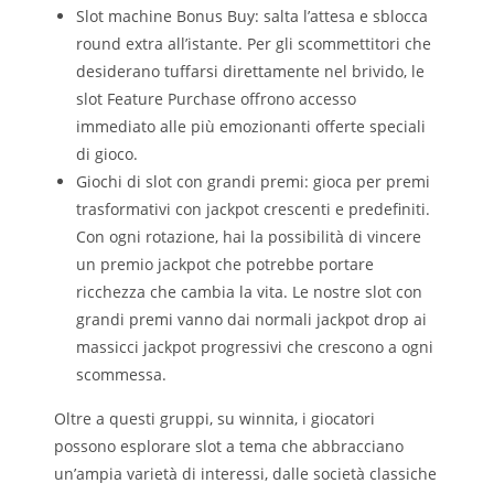
Slot machine Bonus Buy: salta l’attesa e sblocca
round extra all’istante. Per gli scommettitori che
desiderano tuffarsi direttamente nel brivido, le
slot Feature Purchase offrono accesso
immediato alle più emozionanti offerte speciali
di gioco.
Giochi di slot con grandi premi: gioca per premi
trasformativi con jackpot crescenti e predefiniti.
Con ogni rotazione, hai la possibilità di vincere
un premio jackpot che potrebbe portare
ricchezza che cambia la vita. Le nostre slot con
grandi premi vanno dai normali jackpot drop ai
massicci jackpot progressivi che crescono a ogni
scommessa.
Oltre a questi gruppi, su winnita, i giocatori
possono esplorare slot a tema che abbracciano
un’ampia varietà di interessi, dalle società classiche