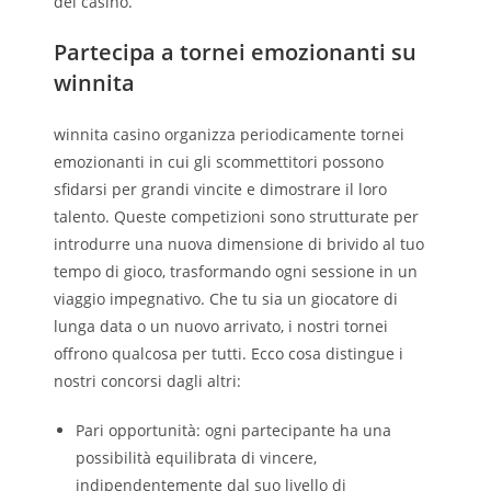
del casinò.
Partecipa a tornei emozionanti su
winnita
winnita casino organizza periodicamente tornei
emozionanti in cui gli scommettitori possono
sfidarsi per grandi vincite e dimostrare il loro
talento. Queste competizioni sono strutturate per
introdurre una nuova dimensione di brivido al tuo
tempo di gioco, trasformando ogni sessione in un
viaggio impegnativo. Che tu sia un giocatore di
lunga data o un nuovo arrivato, i nostri tornei
offrono qualcosa per tutti. Ecco cosa distingue i
nostri concorsi dagli altri:
Pari opportunità: ogni partecipante ha una
possibilità equilibrata di vincere,
indipendentemente dal suo livello di