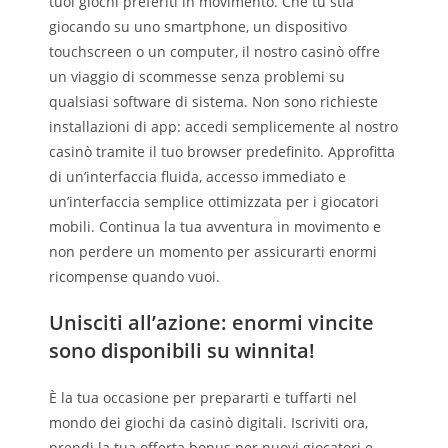
tuoi giochi preferiti in movimento. Che tu stia
giocando su uno smartphone, un dispositivo
touchscreen o un computer, il nostro casinò offre
un viaggio di scommesse senza problemi su
qualsiasi software di sistema. Non sono richieste
installazioni di app: accedi semplicemente al nostro
casinò tramite il tuo browser predefinito. Approfitta
di un’interfaccia fluida, accesso immediato e
un’interfaccia semplice ottimizzata per i giocatori
mobili. Continua la tua avventura in movimento e
non perdere un momento per assicurarti enormi
ricompense quando vuoi.
Unisciti all’azione: enormi vincite
sono disponibili su winnita!
È la tua occasione per prepararti e tuffarti nel
mondo dei giochi da casinò digitali. Iscriviti ora,
prendi la tua offerta bonus per nuovi giocatori e