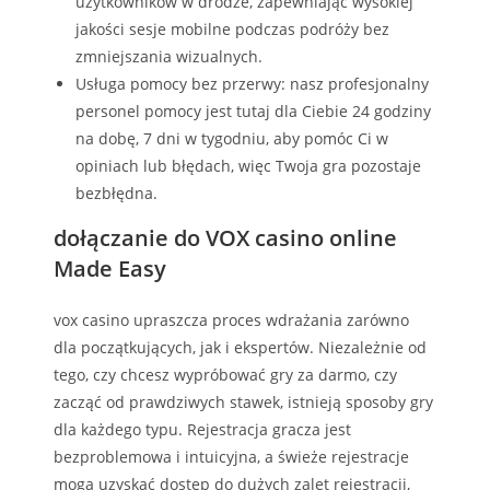
użytkowników w drodze, zapewniając wysokiej
jakości sesje mobilne podczas podróży bez
zmniejszania wizualnych.
Usługa pomocy bez przerwy: nasz profesjonalny
personel pomocy jest tutaj dla Ciebie 24 godziny
na dobę, 7 dni w tygodniu, aby pomóc Ci w
opiniach lub błędach, więc Twoja gra pozostaje
bezbłędna.
dołączanie do VOX casino online
Made Easy
vox casino upraszcza proces wdrażania zarówno
dla początkujących, jak i ekspertów. Niezależnie od
tego, czy chcesz wypróbować gry za darmo, czy
zacząć od prawdziwych stawek, istnieją sposoby gry
dla każdego typu. Rejestracja gracza jest
bezproblemowa i intuicyjna, a świeże rejestracje
mogą uzyskać dostęp do dużych zalet rejestracji,