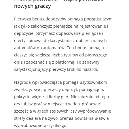
nowych graczy
Pierwsza bonus depozytów pomaga początkującym.
Jak tylko zakończysz pieniądze na rejestrowanie i
depozycie, otrzymasz dopasowane pieniądze i
oferty spinowe do korzystania z dobrze znanych
automatów do automatów. Ten bonus pomaga
cieszyć się większą liczbą tytułów od pierwszego
dnia i zapoznać się z platformą. To zabawny i
satysfakcjonujący pierwszy krok do hazardu.
Nagroda wprowadzająca pomaga użytkownikom
zwiększyć swój pierwszy depozyt, pomagając w
pokryciu większej liczby gier. Niezależnie od tego,
czy lubisz grać w miejscach wideo, próbować
szczęścia w grach stołowych, czy wypróbowywanie
strefy dealera na żywo, premia powitalna ułatwia
wypróbowanie wszystkiego.