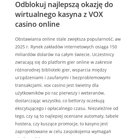
Odblokuj najlepszą okazję do
wirtualnego kasyna z VOX
casino online
Obstawiania online stale zwiększa popularność, aw
2025 r. Rynek zakładów internetowych osiąga 150
miliardów dolarów na całym świecie. Uczestnicy
zwracają się do platform gier online w zakresie
różnorodnej biblioteki gier, wsparcia między
urządzeniami i zaufanymi i bezproblemowymi
transakcjami. vox casino jest świetny dla
użytkowników po raz pierwszy i weteranów,
dostarczając wszystko, co bettorzy oczekują
ekscytującego i opłacalnego czasu. Niezależnie od
tego, czy są to najlepiej oceniane automaty, tabele
hostera, czy kuszące promocje, to kasyno jest
zaprojektowane w celu zaspokojenia wymagań