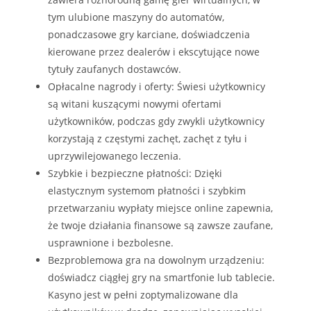
tym ulubione maszyny do automatów,
ponadczasowe gry karciane, doświadczenia
kierowane przez dealerów i ekscytujące nowe
tytuły zaufanych dostawców.
Opłacalne nagrody i oferty: Świesi użytkownicy
są witani kuszącymi nowymi ofertami
użytkowników, podczas gdy zwykli użytkownicy
korzystają z częstymi zachęt, zachęt z tyłu i
uprzywilejowanego leczenia.
Szybkie i bezpieczne płatności: Dzięki
elastycznym systemom płatności i szybkim
przetwarzaniu wypłaty miejsce online zapewnia,
że ​​twoje działania finansowe są zawsze zaufane,
usprawnione i bezbolesne.
Bezproblemowa gra na dowolnym urządzeniu:
doświadcz ciągłej gry na smartfonie lub tablecie.
Kasyno jest w pełni zoptymalizowane dla