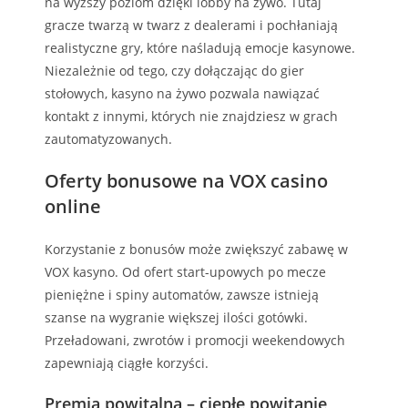
na wyższy poziom dzięki lobby na żywo. Tutaj
gracze twarzą w twarz z dealerami i pochłaniają
realistyczne gry, które naśladują emocje kasynowe.
Niezależnie od tego, czy dołączając do gier
stołowych, kasyno na żywo pozwala nawiązać
kontakt z innymi, których nie znajdziesz w grach
zautomatyzowanych.
Oferty bonusowe na VOX casino
online
Korzystanie z bonusów może zwiększyć zabawę w
VOX kasyno. Od ofert start-upowych po mecze
pieniężne i spiny automatów, zawsze istnieją
szanse na wygranie większej ilości gotówki.
Przeładowani, zwrotów i promocji weekendowych
zapewniają ciągłe korzyści.
Premia powitalna – ciepłe powitanie