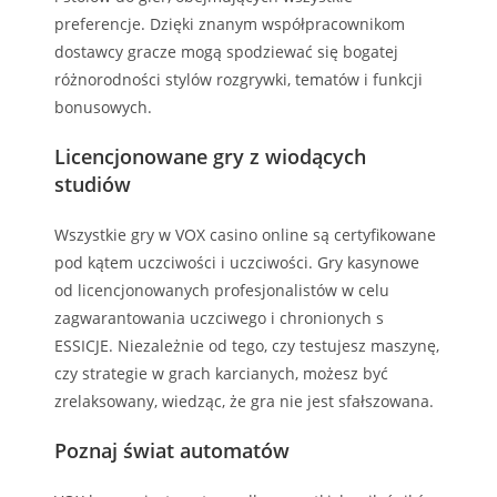
preferencje. Dzięki znanym współpracownikom
dostawcy gracze mogą spodziewać się bogatej
różnorodności stylów rozgrywki, tematów i funkcji
bonusowych.
Licencjonowane gry z wiodących
studiów
Wszystkie gry w VOX casino online są certyfikowane
pod kątem uczciwości i uczciwości. Gry kasynowe
od licencjonowanych profesjonalistów w celu
zagwarantowania uczciwego i chronionych s
ESSICJE. Niezależnie od tego, czy testujesz maszynę,
czy strategie w grach karcianych, możesz być
zrelaksowany, wiedząc, że gra nie jest sfałszowana.
Poznaj świat automatów