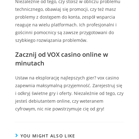
Niezależnie od tego, czy stoisz w obliczu problemu
technicznego, obawiaj się promocji, czy też masz
problemy z dostępem do konta, zespół wsparcia
reaguje na wielu platformach. Ich profesjonalni i
gościnni pomocnicy są zawsze przygotowani do
szybkiego rozwiązania problemów.
Zacznij od VOX casino online w
minutach
Ustaw na eksplorację najlepszych gier? vox casino
zapewnia maksymalną przyjemność. Zarejestruj się
i odkryj świetne gry i oferty. Niezależnie od tego, czy
jesteś debiutantem online, czy weteranem
cyfrowym, nic nie powstrzymuje cię od gry!
YOU MIGHT ALSO LIKE