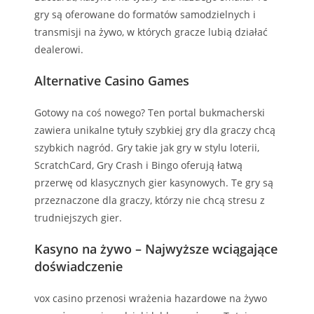
gry są oferowane do formatów samodzielnych i
transmisji na żywo, w których gracze lubią działać
dealerowi.
Alternative Casino Games
Gotowy na coś nowego? Ten portal bukmacherski
zawiera unikalne tytuły szybkiej gry dla graczy chcą
szybkich nagród. Gry takie jak gry w stylu loterii,
ScratchCard, Gry Crash i Bingo oferują łatwą
przerwę od klasycznych gier kasynowych. Te gry są
przeznaczone dla graczy, którzy nie chcą stresu z
trudniejszych gier.
Kasyno na żywo – Najwyższe wciągające
doświadczenie
vox casino przenosi wrażenia hazardowe na żywo