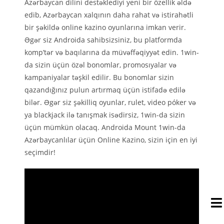
Azərbaycan dilini destəklediyi yeni bir özellik əldə
edib, Azərbaycan xalqının daha rahat və istirahətli
bir şəkildə online kazino oyunlarına imkan verir.
Əgər siz Androida sahibsizsiniz, bu platformda
komp’tər və baqılarına da müvəffəqiyyət edin. 1win-
da sizin üçün özəl bonomlar, promosıyalar və
kampaniyalar təşkil edilir. Bu bonomlar sizin
qazandığınız pulun artırmaq üçün istifadə edilə
bilər. Əgər siz şəkilliq oyunlar, rulet, video póker və
ya blackjack ilə tanışmak isədirsiz, 1win-da sizin
üçün mümkün olacaq. Androida Mount 1win-da
Azərbaycanlılar üçün Online Kazino, sizin için en iyi
seçimdir!