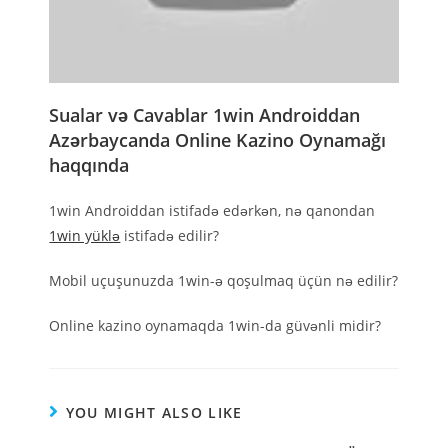
Sualar və Cavablar 1win Androiddan
Azərbaycanda Online Kazino Oynamağı
haqqında
1win Androiddan istifadə edərkən, nə qanondan
1win yüklə
istifadə edilir?
Mobil uçuşunuzda 1win-ə qoşulmaq üçün nə edilir?
Online kazino oynamaqda 1win-da güvənli midir?
YOU MIGHT ALSO LIKE