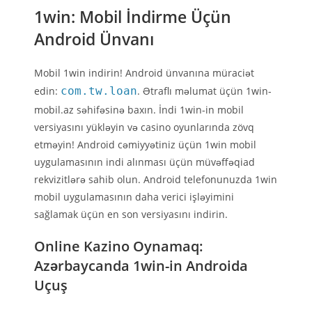
1win: Mobil İndirme Üçün
Android Ünvanı
Mobil 1win indirin! Android ünvanına müraciət
edin:
com.tw.loan
. Ətraflı məlumat üçün 1win-
mobil.az səhifəsinə baxın. İndi 1win-in mobil
versiyasını yükləyin və casino oyunlarında zövq
etməyin! Android cəmiyyətiniz üçün 1win mobil
uygulamasının indi alınması üçün müvəffəqiad
rekvizitlərə sahib olun. Android telefonunuzda 1win
mobil uygulamasının daha verici işləyimini
sağlamak üçün en son versiyasını indirin.
Online Kazino Oynamaq:
Azərbaycanda 1win-in Androida
Uçuş