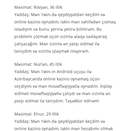
Məsimat: Rövşən, 36 illik
Yaddaş: Mən 1win-də qeydiyyatdan keçdim və
online kazino oynadım, lakin mən səhifədən çıxmaq
istədiyim və bunu yerinə yetirə bilmirəm. Bu
problemi çözmək üçün sizinlə əlaqə saxlayaraq
çalışacağım. Mən sizinlə ən yaxşı xidmət ilə
tanışdım və sizinlə işləşmək istəyirəm.
Məsimat: Nurlan, 45 illik
Yaddaş: Mən 1win-in Android uçuşu ilə
Azerbaycanda online kazino oynamaq üçün
seçdiyim və mən müvəffəqiyyətlə oynadım. İnplay
xidməti müvəffəqiyyətlə çalışdı və mən sizinlə ən
yaxşı xidmət ilə tanışdım. Təşəkkür edirəm!
Məsimat: Elnur, 29 illik
Yaddaş: Mən 1win-də qeydiyyatdan keçdim və
online kazino oynadım, lakin mən hesabımı silmək