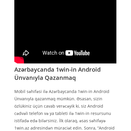
Azərbaycanda 1win-in Android
Ünvanıyla Qazanmaq
Mobil səhifəsi ilə Azərbaycanda 1win-in Android
Ünvanıyla qazanmaq mümkün. Əsasan, sizin
özlükiniz üçün cavab verəcəyik ki, siz Android
cədvəli telefon və ya tableti ilə 1win-in resursunu
istifadə edə bilərsiniz. İlk olaraq, əsas səhifəyə
1win.az adresindən müraciət edin. Sonra, “Android