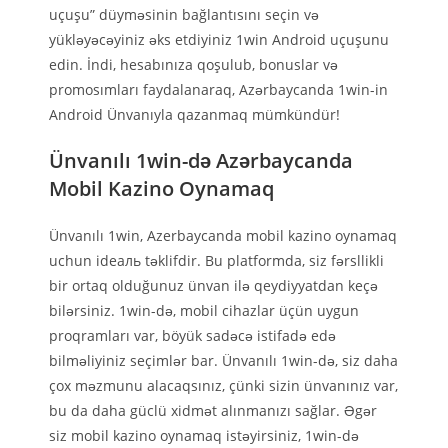
uçuşu” düyməsinin bağlantısını seçin və
yükləyəcəyiniz əks etdiyiniz 1win Android uçuşunu
edin. İndi, hesabınıza qoşulub, bonuslar və
promosımları faydalanaraq, Azərbaycanda 1win-in
Android Ünvanıyla qazanmaq mümkündür!
Ünvanılı 1win-də Azərbaycanda
Mobil Kazino Oynamaq
Ünvanılı 1win, Azerbaycanda mobil kazino oynamaq
uchun ideаль təklifdir. Bu platformda, siz fərsllikli
bir ortaq olduğunuz ünvan ilə qeydiyyatdan keçə
bilərsiniz. 1win-də, mobil cihazlar üçün uygun
proqramları var, böyük sadəcə istifadə edə
bilməliyiniz seçimlər bar. Ünvanılı 1win-də, siz daha
çox məzmunu alacaqsınız, çünki sizin ünvanınız var,
bu da daha güclü xidmət alınmanızı sağlar. Əgər
siz mobil kazino oynamaq istəyirsiniz, 1win-də