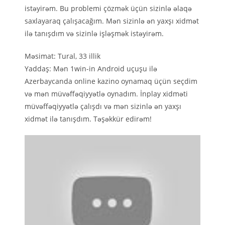
istəyirəm. Bu problemi çözmək üçün sizinlə əlaqə
saxlayaraq çalışacağım. Mən sizinlə ən yaxşı xidmət
ilə tanışdım və sizinlə işləşmək istəyirəm.
Məsimat: Tural, 33 illik
Yaddaş: Mən 1win-in Android uçuşu ilə
Azerbaycanda online kazino oynamaq üçün seçdim
və mən müvəffəqiyyətlə oynadım. İnplay xidməti
müvəffəqiyyətlə çalışdı və mən sizinlə ən yaxşı
xidmət ilə tanışdım. Təşəkkür edirəm!