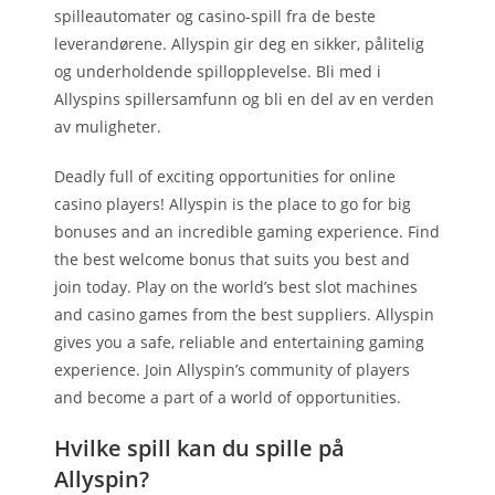
spilleautomater og casino-spill fra de beste
leverandørene. Allyspin gir deg en sikker, pålitelig
og underholdende spillopplevelse. Bli med i
Allyspins spillersamfunn og bli en del av en verden
av muligheter.
Deadly full of exciting opportunities for online
casino players! Allyspin is the place to go for big
bonuses and an incredible gaming experience. Find
the best welcome bonus that suits you best and
join today. Play on the world’s best slot machines
and casino games from the best suppliers. Allyspin
gives you a safe, reliable and entertaining gaming
experience. Join Allyspin’s community of players
and become a part of a world of opportunities.
Hvilke spill kan du spille på
Allyspin?