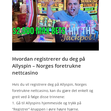
Hvordan registrerer du deg på
Allyspin – Norges foretrukne
nettcasino
Hvis du vil registrere deg på Allyspin, Norges
foretrukne nettcasino, kan du gjøre det enkelt og
greit ved å følge disse trinnene:
1. Gå til Allyspins hjemmeside og trykk på
“Registrer”-knappen i øvre høyre hjørne.