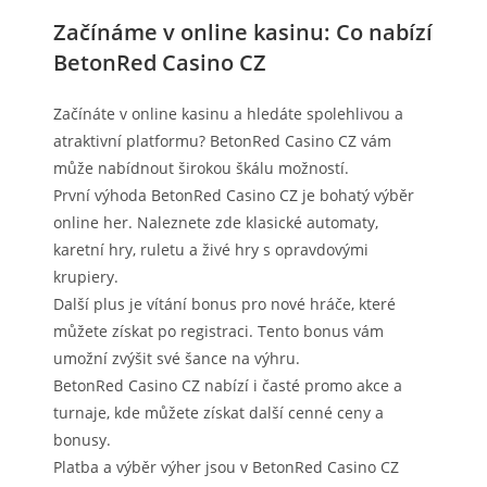
Začínáme v online kasinu: Co nabízí
BetonRed Casino CZ
Začínáte v online kasinu a hledáte spolehlivou a
atraktivní platformu? BetonRed Casino CZ vám
může nabídnout širokou škálu možností.
První výhoda BetonRed Casino CZ je bohatý výběr
online her. Naleznete zde klasické automaty,
karetní hry, ruletu a živé hry s opravdovými
krupiery.
Další plus je vítání bonus pro nové hráče, které
můžete získat po registraci. Tento bonus vám
umožní zvýšit své šance na výhru.
BetonRed Casino CZ nabízí i časté promo akce a
turnaje, kde můžete získat další cenné ceny a
bonusy.
Platba a výběr výher jsou v BetonRed Casino CZ