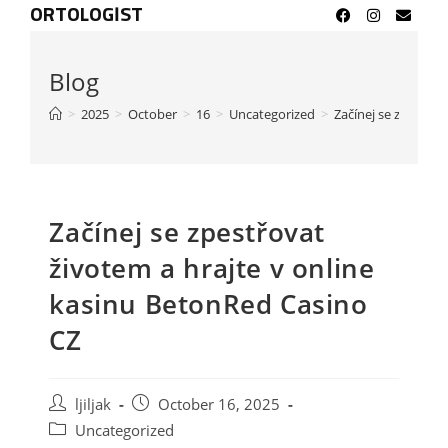
ORTOLOGIST
Blog
>
2025
>
October
>
16
>
Uncategorized
>
Začínej se zpestřo
Začínej se zpestřovat
životem a hrajte v online
kasinu BetonRed Casino
CZ
ljiljak
October 16, 2025
Uncategorized