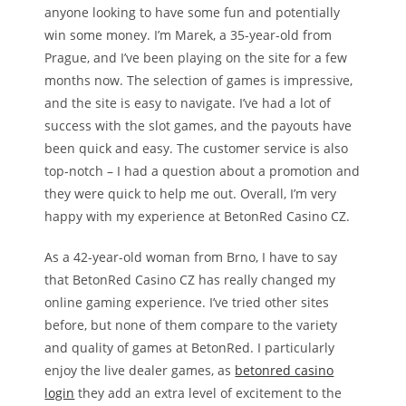
anyone looking to have some fun and potentially
win some money. I’m Marek, a 35-year-old from
Prague, and I’ve been playing on the site for a few
months now. The selection of games is impressive,
and the site is easy to navigate. I’ve had a lot of
success with the slot games, and the payouts have
been quick and easy. The customer service is also
top-notch – I had a question about a promotion and
they were quick to help me out. Overall, I’m very
happy with my experience at BetonRed Casino CZ.
As a 42-year-old woman from Brno, I have to say
that BetonRed Casino CZ has really changed my
online gaming experience. I’ve tried other sites
before, but none of them compare to the variety
and quality of games at BetonRed. I particularly
enjoy the live dealer games, as
betonred casino
login
they add an extra level of excitement to the