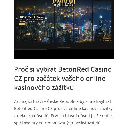
Proč si vybrat BetonRed Casino
CZ pro začátek vašeho online
kasinového zážitku
Začínající hráči v České Republice by si měli vybrat
BetonRed Casino CZ pro své online kasinové zážitky
z několika důvodů. První a hlavní důvod je, že nabízí
špičkové hry od renomovaných poskytovatelů