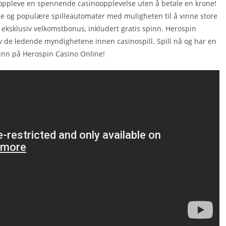
 oppleve en spennende casinoopplevelse uten å betale en krone!
ige og populære spilleautomater med muligheten til å vinne store
n eksklusiv velkomstbonus, inkludert gratis spinn. Herospin
 av de ledende myndighetene innen casinospill. Spill nå og har en
pinn på Herospin Casino Online!