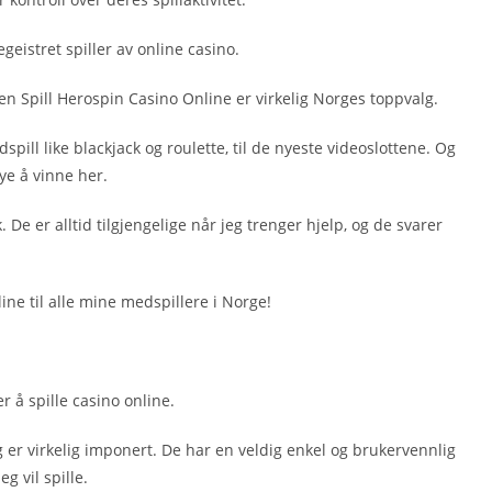
geistret spiller av online casino.
en Spill Herospin Casino Online er virkelig Norges toppvalg.
spill like blackjack og roulette, til de nyeste videoslottene. Og
ye å vinne her.
 De er alltid tilgjengelige når jeg trenger hjelp, og de svarer
ine til alle mine medspillere i Norge!
r å spille casino online.
g er virkelig imponert. De har en veldig enkel og brukervennlig
eg vil spille.