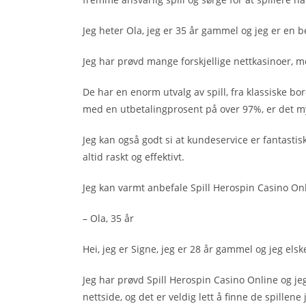
Jeg heter Ola, jeg er 35 år gammel og jeg er en be
Jeg har prøvd mange forskjellige nettkasinoer, m
De har en enorm utvalg av spill, fra klassiske bord
med en utbetalingprosent på over 97%, er det m
Jeg kan også godt si at kundeservice er fantastisk.
altid raskt og effektivt.
Jeg kan varmt anbefale Spill Herospin Casino Onl
– Ola, 35 år
Hei, jeg er Signe, jeg er 28 år gammel og jeg elske
Jeg har prøvd Spill Herospin Casino Online og je
nettside, og det er veldig lett å finne de spillene j