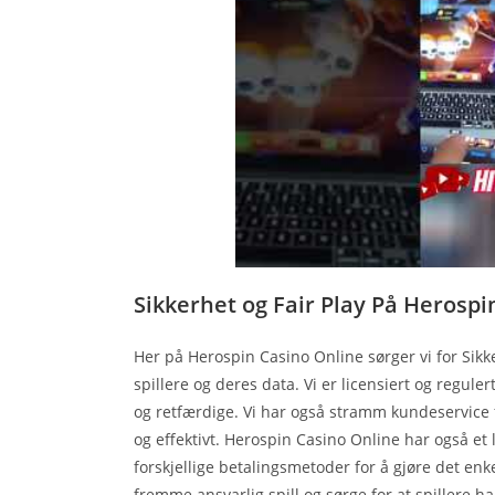
Sikkerhet og Fair Play På Herospi
Her på Herospin Casino Online sørger vi for Sikke
spillere og deres data. Vi er licensiert og regulert
og retfærdige. Vi har også stramm kundeservice f
og effektivt. Herospin Casino Online har også et 
forskjellige betalingsmetoder for å gjøre det enke
fremme ansvarlig spill og sørge for at spillere har