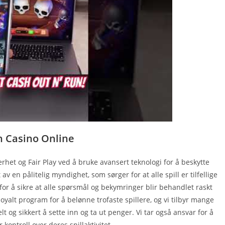
n Casino Online
rhet og Fair Play ved å bruke avansert teknologi for å beskytte
 av en pålitelig myndighet, som sørger for at alle spill er tilfellige
or å sikre at alle spørsmål og bekymringer blir behandlet raskt
loyalt program for å belønne trofaste spillere, og vi tilbyr mange
lt og sikkert å sette inn og ta ut penger. Vi tar også ansvar for å
 kontroll over deres spillaktivitet.