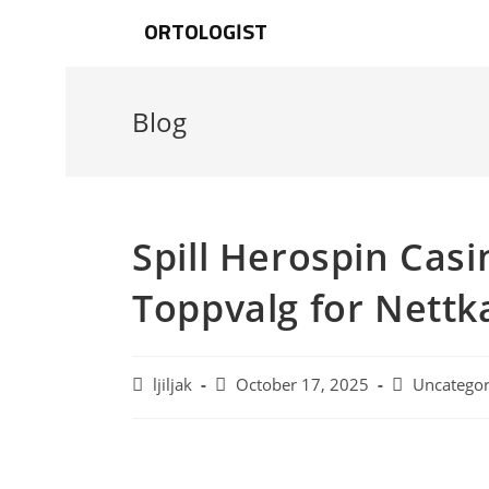
ORTOLOGIST
Blog
Spill Herospin Cas
Toppvalg for Nettk
ljiljak
October 17, 2025
Uncategor