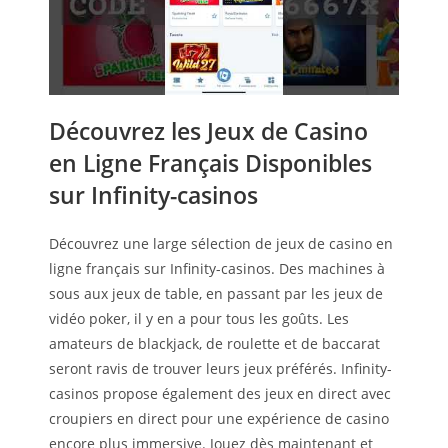
Découvrez les Jeux de Casino
en Ligne Français Disponibles
sur Infinity-casinos
Découvrez une large sélection de jeux de casino en
ligne français sur Infinity-casinos. Des machines à
sous aux jeux de table, en passant par les jeux de
vidéo poker, il y en a pour tous les goûts. Les
amateurs de blackjack, de roulette et de baccarat
seront ravis de trouver leurs jeux préférés. Infinity-
casinos propose également des jeux en direct avec
croupiers en direct pour une expérience de casino
encore plus immersive. Jouez dès maintenant et