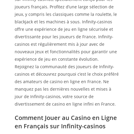
joueurs français. Profitez d’une large sélection de
jeux, y compris les classiques comme la roulette, le
blackjack et les machines à sous. Infinity-casinos
offre une expérience de jeu en ligne sécurisée et
divertissante pour les joueurs de France. Infinity-
casinos est régulièrement mis à jour avec de
nouveaux jeux et fonctionnalités pour garantir une
expérience de jeu en constante évolution.
Rejoignez la communauté des joueurs de Infinity-
casinos et découvrez pourquoi c’est le choix préféré
des amateurs de casino en ligne en France. Ne
manquez pas les dernières nouvelles et mises à
jour de Infinity-casinos, votre source de
divertissement de casino en ligne infini en France.
Comment Jouer au Casino en Ligne
en Français sur Infinity-casinos