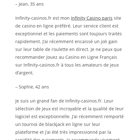
– Jean, 35 ans
Infinity-casinos.fr est mon
Infinity Casino paris
site
de casino en ligne préféré. Leur service client est
exceptionnel et les paiements sont toujours traités
rapidement. J’ai récemment encaissé un joli gain
sur leur table de roulette en direct. Je ne peux que
recommander Jouez au Casino en Ligne Français
sur Infinity-casinos.fr à tous les amateurs de jeux
d’argent.
– Sophie, 42 ans
Je suis un grand fan de Infinity-casinos.fr. Leur
sélection de jeux est incroyable et la qualité de leur
logiciel est exceptionnelle. J’ai récemment remporté
un tournoi de blackjack en ligne sur leur
plateforme et j’ai été très impressionné par la
rapidité des paiements. Je recommande vivement