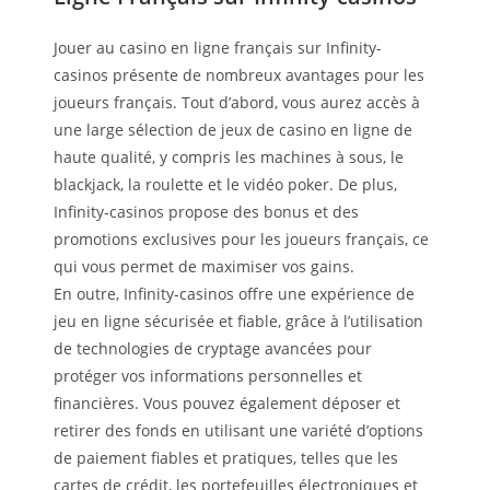
Jouer au casino en ligne français sur Infinity-
casinos présente de nombreux avantages pour les
joueurs français. Tout d’abord, vous aurez accès à
une large sélection de jeux de casino en ligne de
haute qualité, y compris les machines à sous, le
blackjack, la roulette et le vidéo poker. De plus,
Infinity-casinos propose des bonus et des
promotions exclusives pour les joueurs français, ce
qui vous permet de maximiser vos gains.
En outre, Infinity-casinos offre une expérience de
jeu en ligne sécurisée et fiable, grâce à l’utilisation
de technologies de cryptage avancées pour
protéger vos informations personnelles et
financières. Vous pouvez également déposer et
retirer des fonds en utilisant une variété d’options
de paiement fiables et pratiques, telles que les
cartes de crédit, les portefeuilles électroniques et