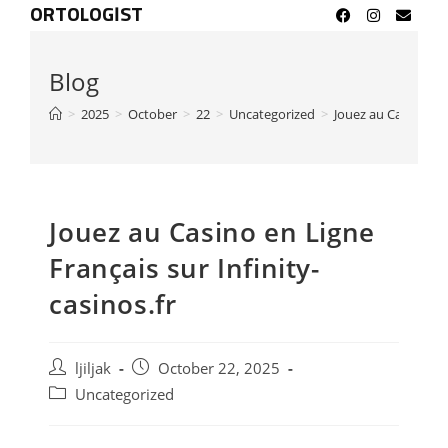
ORTOLOGIST
Blog
>
2025
>
October
>
22
>
Uncategorized
>
Jouez au Casino en 
Jouez au Casino en Ligne
Français sur Infinity-
casinos.fr
ljiljak
October 22, 2025
Uncategorized