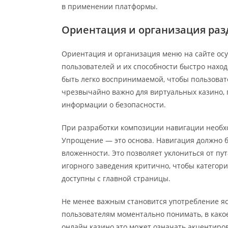
в применении платформы.
Ориентация и организация разд
Ориентация и организация меню на сайте ос
пользователей и их способности быстро нах
быть легко воспринимаемой, чтобы пользовате
чрезвычайно важно для виртуальных казино, г
информации о безопасности.
При разработки композиции навигации необх
Упрощение — это основа. Навигация должно 
вложенности. Это позволяет уклониться от пу
игорного заведения критично, чтобы категор
доступны с главной страницы.
Не менее важным становится употребление яс
пользователям моментально понимать, в како
онлайн казино это может означать акцентиро