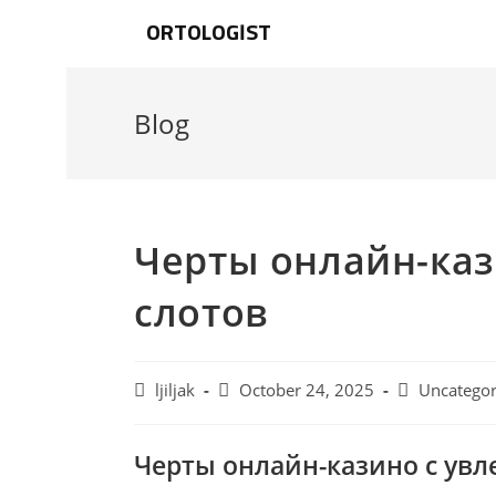
ORTOLOGIST
Blog
Черты онлайн-ка
слотов
ljiljak
October 24, 2025
Uncategor
Черты онлайн-казино с ув