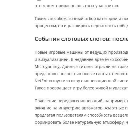
что может привлечь опытных участников.
Таким способом, точный отбор категории и по
процессом, но и расширить вероятность побе
События слотовых слотов: пос
Новые игровые машины от ведущих производ
и визуализацией. В недавнее времечко особен
Microgaming. Данные титаны отрасли не толь
предлагают полностью новые слоты с неповт
NetEnt выпустила игру с инновационной систе
Такое превращает игру более живой и увлека
Появление передовых инноваций, например, к
влияние на индустрию автоматов. Азартные п
предлагая пользователям способность всецел
формировать более натуральную атмосферу, ч