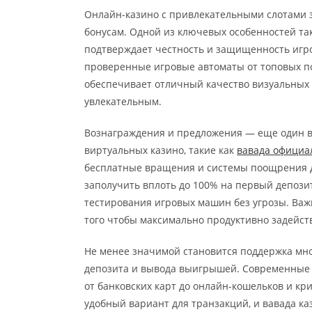
Онлайн-казино с привлекательными слотами 
бонусам. Одной из ключевых особенностей так
подтверждает честность и защищенность игр
проверенные игровые автоматы от топовых пос
обеспечивает отличный качество визуальных 
увлекательным.
Вознаграждения и предложения — еще один в
виртуальных казино, такие как
вавада официа
бесплатные вращения и системы поощрения д
заполучить вплоть до 100% на первый депозит
тестирования игровых машин без угрозы. Ва
того чтобы максимально продуктивно задейст
Не менее значимой становится поддержка мн
депозита и вывода выигрышей. Современные 
от банковских карт до онлайн-кошельков и к
удобный вариант для транзакций, и вавада к