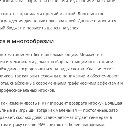
бный для вас вариант и выполняйте указаниям на экране.
очитать с правилами премий и акций. Большинство
аграждения для новых пользователей. Данное становится
ый бюджет и повысить шансы на успех!
ься в многообразии
 автоматов может быть ошеломляющим. Множество
ами и механиками делают выбор настоящим испытанием.
обходимо сосредоточиться на виды слотов. Классические
вичков, так как они несложны в понимании и обеспечивают
-слоты, снабженные современными графическими эффектами и
профессиональных игроков.
как изменчивость и RTP (процент возврата игроку). Большая
рупные выигрыши, тогда как маленькая — постоянные, зато
ражает, сколько долю ставок автомат отдает геймерам в
атом игроку свыше 96% считаются более выгодными.