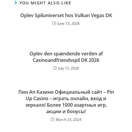
YOU MIGHT ALSO LIKE
Oplev Spiluniverset hos Vulkan Vegas DK
June 13, 2026
Oplev den spændende verden af
Casinoandfriendsspil DK 2026
July 15, 2026
Пин Ап Казино Официальный сайт – Pin
Up Casino – играть онлайн, вход и
зеркало! Более 1000 азартных игр,
акции и бонусы!
March 23, 2024