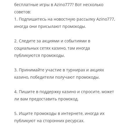
бесплатные игры в Azino777? Вот несколько
советов:
1. Подпишитесь на новостную рассылку Azino777,
иногда они присылают промокоды.
2. Следите за акциями и событиями в
социальных сетях казино, там иногда
публикуются промокоды.
3. Принимайте участие в турнирах и акциях
казино, победители получают промокоды.
4. Пишите в поддержку казино и спросите, может
ли вам предоставить промокод.
5. Ищите промокоды в интернете, иногда их
публикуют на сторонних ресурсах.