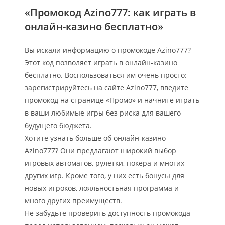
«Промокод Azino777: как играть в
онлайн-казино бесплатно»
Вы искали информацию о промокоде Azino777?
Этот код позволяет играть в онлайн-казино
бесплатно. Воспользоваться им очень просто:
зарегистрируйтесь на сайте Azino777, введите
промокод на странице «Промо» и начните играть
в ваши любимые игры без риска для вашего
будущего бюджета.
Хотите узнать больше об онлайн-казино
Azino777? Они предлагают широкий выбор
игровых автоматов, рулетки, покера и многих
других игр. Кроме того, у них есть бонусы для
новых игроков, лояльностьная программа и
много других преимуществ.
Не забудьте проверить доступность промокода