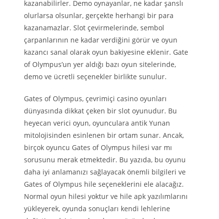
kazanabilirler. Demo oynayanlar, ne kadar şanslı
olurlarsa olsunlar, gerçekte herhangi bir para
kazanamazlar. Slot çevirmelerinde, sembol
çarpanlarının ne kadar verdiğini görür ve oyun
kazancı sanal olarak oyun bakiyesine eklenir. Gate
of Olympus’un yer aldığı bazı oyun sitelerinde,
demo ve ücretli seçenekler birlikte sunulur.
Gates of Olympus, çevrimiçi casino oyunları
dünyasında dikkat çeken bir slot oyunudur. Bu
heyecan verici oyun, oyunculara antik Yunan
mitolojisinden esinlenen bir ortam sunar. Ancak,
birçok oyuncu Gates of Olympus hilesi var mı
sorusunu merak etmektedir. Bu yazıda, bu oyunu
daha iyi anlamanızı sağlayacak önemli bilgileri ve
Gates of Olympus hile seçeneklerini ele alacağız.
Normal oyun hilesi yoktur ve hile apk yazılımlarını
yükleyerek, oyunda sonuçları kendi lehlerine