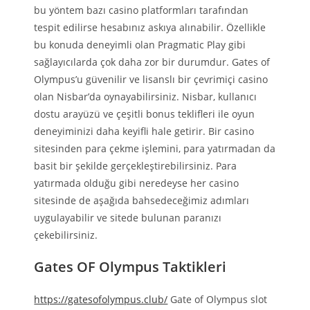
bu yöntem bazı casino platformları tarafından
tespit edilirse hesabınız askıya alınabilir. Özellikle
bu konuda deneyimli olan Pragmatic Play gibi
sağlayıcılarda çok daha zor bir durumdur. Gates of
Olympus’u güvenilir ve lisanslı bir çevrimiçi casino
olan Nisbar’da oynayabilirsiniz. Nisbar, kullanıcı
dostu arayüzü ve çeşitli bonus teklifleri ile oyun
deneyiminizi daha keyifli hale getirir. Bir casino
sitesinden para çekme işlemini, para yatırmadan da
basit bir şekilde gerçekleştirebilirsiniz. Para
yatırmada olduğu gibi neredeyse her casino
sitesinde de aşağıda bahsedeceğimiz adımları
uygulayabilir ve sitede bulunan paranızı
çekebilirsiniz.
Gates OF Olympus Taktikleri
https://gatesofolympus.club/
Gate of Olympus slot