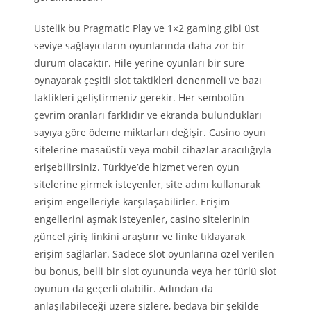
Üstelik bu Pragmatic Play ve 1×2 gaming gibi üst
seviye sağlayıcıların oyunlarında daha zor bir
durum olacaktır. Hile yerine oyunları bir süre
oynayarak çeşitli slot taktikleri denenmeli ve bazı
taktikleri geliştirmeniz gerekir. Her sembolün
çevrim oranları farklıdır ve ekranda bulundukları
sayıya göre ödeme miktarları değişir. Casino oyun
sitelerine masaüstü veya mobil cihazlar aracılığıyla
erişebilirsiniz. Türkiye’de hizmet veren oyun
sitelerine girmek isteyenler, site adını kullanarak
erişim engelleriyle karşılaşabilirler. Erişim
engellerini aşmak isteyenler, casino sitelerinin
güncel giriş linkini araştırır ve linke tıklayarak
erişim sağlarlar. Sadece slot oyunlarına özel verilen
bu bonus, belli bir slot oyununda veya her türlü slot
oyunun da geçerli olabilir. Adından da
anlaşılabileceği üzere sizlere, bedava bir şekilde