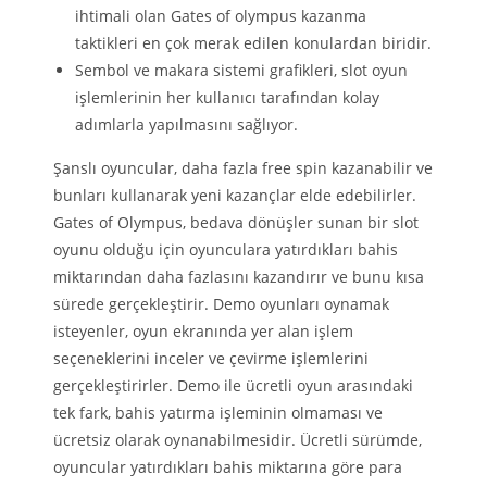
ihtimali olan Gates of olympus kazanma
taktikleri en çok merak edilen konulardan biridir.
Sembol ve makara sistemi grafikleri, slot oyun
işlemlerinin her kullanıcı tarafından kolay
adımlarla yapılmasını sağlıyor.
Şanslı oyuncular, daha fazla free spin kazanabilir ve
bunları kullanarak yeni kazançlar elde edebilirler.
Gates of Olympus, bedava dönüşler sunan bir slot
oyunu olduğu için oyunculara yatırdıkları bahis
miktarından daha fazlasını kazandırır ve bunu kısa
sürede gerçekleştirir. Demo oyunları oynamak
isteyenler, oyun ekranında yer alan işlem
seçeneklerini inceler ve çevirme işlemlerini
gerçekleştirirler. Demo ile ücretli oyun arasındaki
tek fark, bahis yatırma işleminin olmaması ve
ücretsiz olarak oynanabilmesidir. Ücretli sürümde,
oyuncular yatırdıkları bahis miktarına göre para