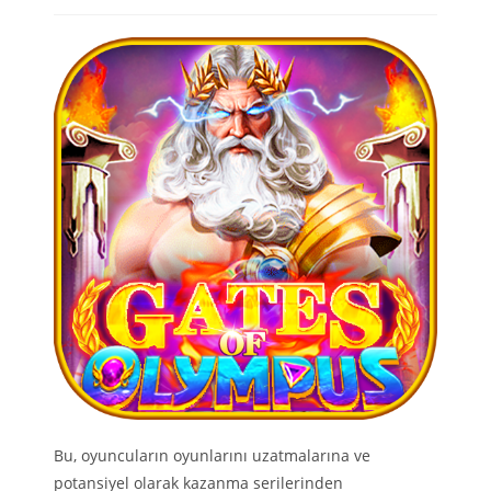
Bu, oyuncuların oyunlarını uzatmalarına ve
potansiyel olarak kazanma serilerinden