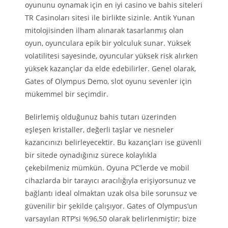
oyununu oynamak için en iyi casino ve bahis siteleri
TR Casinoları sitesi ile birlikte sizinle. Antik Yunan
mitolojisinden ilham alınarak tasarlanmış olan
oyun, oyunculara epik bir yolculuk sunar. Yüksek
volatilitesi sayesinde, oyuncular yüksek risk alırken
yüksek kazançlar da elde edebilirler. Genel olarak,
Gates of Olympus Demo, slot oyunu sevenler için
mükemmel bir seçimdir.
Belirlemiş olduğunuz bahis tutarı üzerinden
eşleşen kristaller, değerli taşlar ve nesneler
kazancınızı belirleyecektir. Bu kazançları ise güvenli
bir sitede oynadığınız sürece kolaylıkla
çekebilmeniz mümkün. Oyuna PC’lerde ve mobil
cihazlarda bir tarayıcı aracılığıyla erişiyorsunuz ve
bağlantı ideal olmaktan uzak olsa bile sorunsuz ve
güvenilir bir şekilde çalışıyor. Gates of Olympus’un
varsayılan RTP’si %96,50 olarak belirlenmiştir; bize