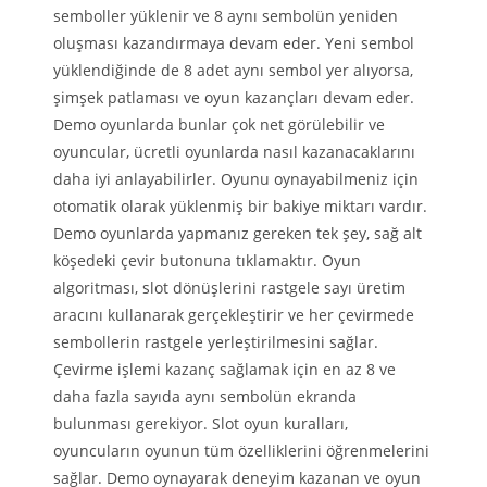
semboller yüklenir ve 8 aynı sembolün yeniden
oluşması kazandırmaya devam eder. Yeni sembol
yüklendiğinde de 8 adet aynı sembol yer alıyorsa,
şimşek patlaması ve oyun kazançları devam eder.
Demo oyunlarda bunlar çok net görülebilir ve
oyuncular, ücretli oyunlarda nasıl kazanacaklarını
daha iyi anlayabilirler. Oyunu oynayabilmeniz için
otomatik olarak yüklenmiş bir bakiye miktarı vardır.
Demo oyunlarda yapmanız gereken tek şey, sağ alt
köşedeki çevir butonuna tıklamaktır. Oyun
algoritması, slot dönüşlerini rastgele sayı üretim
aracını kullanarak gerçekleştirir ve her çevirmede
sembollerin rastgele yerleştirilmesini sağlar.
Çevirme işlemi kazanç sağlamak için en az 8 ve
daha fazla sayıda aynı sembolün ekranda
bulunması gerekiyor. Slot oyun kuralları,
oyuncuların oyunun tüm özelliklerini öğrenmelerini
sağlar. Demo oynayarak deneyim kazanan ve oyun