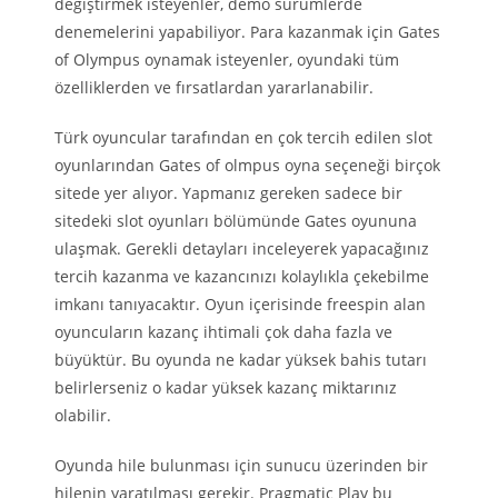
değiştirmek isteyenler, demo sürümlerde
denemelerini yapabiliyor. Para kazanmak için Gates
of Olympus oynamak isteyenler, oyundaki tüm
özelliklerden ve fırsatlardan yararlanabilir.
Türk oyuncular tarafından en çok tercih edilen slot
oyunlarından Gates of olmpus oyna seçeneği birçok
sitede yer alıyor. Yapmanız gereken sadece bir
sitedeki slot oyunları bölümünde Gates oyununa
ulaşmak. Gerekli detayları inceleyerek yapacağınız
tercih kazanma ve kazancınızı kolaylıkla çekebilme
imkanı tanıyacaktır. Oyun içerisinde freespin alan
oyuncuların kazanç ihtimali çok daha fazla ve
büyüktür. Bu oyunda ne kadar yüksek bahis tutarı
belirlerseniz o kadar yüksek kazanç miktarınız
olabilir.
Oyunda hile bulunması için sunucu üzerinden bir
hilenin yaratılması gerekir. Pragmatic Play bu