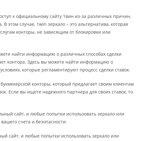
доступ к официальному сайту 1вин из-за различных причин,
. В этом случае, 1win зеркало – это альтернатива, которая
услугам конторы, не зависящим от блокировки или
ожете найти информацию о различных способах сделки
гает контора. Здесь вы можете найти информацию о
 условиях, которые регламентируют процесс сделки ставок.
 букмекерской конторы, который предлагает своим клиентам
ок. Если вы ищете надежного партнера для своих ставок, то
альный сайт, и любые попытки использовать зеркало или
 вашего счета и безопасности.
ьный сайт, и любые попытки использовать зеркало или