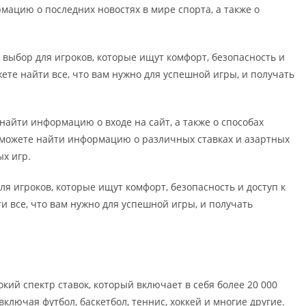
мацию о последних новостях в мире спорта, а также о
 выбор для игроков, которые ищут комфорт, безопасность и
жете найти все, что вам нужно для успешной игры, и получать
найти информацию о входе на сайт, а также о способах
ы можете найти информацию о различных ставках и азартных
ых игр.
я игроков, которые ищут комфорт, безопасность и доступ к
и все, что вам нужно для успешной игры, и получать
кий спектр ставок, который включает в себя более 20 000
ключая футбол, баскетбол, теннис, хоккей и многие другие.