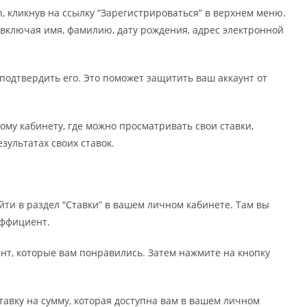
 кликнув на ссылку “Зарегистрироваться” в верхнем меню.
 включая имя, фамилию, дату рождения, адрес электронной
подтвердить его. Это поможет защитить ваш аккаунт от
ому кабинету, где можно просматривать свои ставки,
зультатах своих ставок.
йти в раздел “Ставки” в вашем личном кабинете. Там вы
эффициент.
нт, которые вам понравились. Затем нажмите на кнопку
ставку на сумму, которая доступна вам в вашем личном