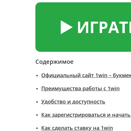
▶️ ИГРАТ
Содержимое
Официальный сайт 1win – букмек
Преимущества работы с 1win
Удобство и доступность
Как зарегистрироваться и начать
Как сделать ставку на 1win