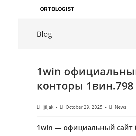
ORTOLOGIST
Blog
1win официальны
конторы 1вин.798
ljiljak
October 29, 2025
News
1win — официальный сайт 