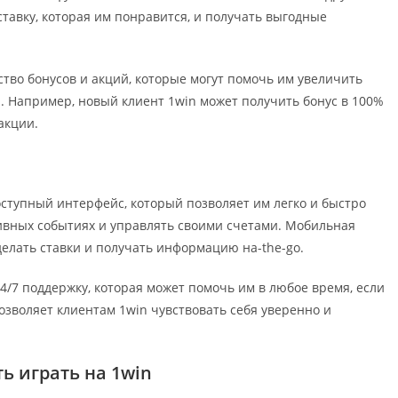
тавку, которая им понравится, и получать выгодные
тво бонусов и акций, которые могут помочь им увеличить
. Например, новый клиент 1win может получить бонус в 100%
акции.
оступный интерфейс, который позволяет им легко и быстро
ивных событиях и управлять своими счетами. Мобильная
делать ставки и получать информацию на-the-go.
24/7 поддержку, которая может помочь им в любое время, если
озволяет клиентам 1win чувствовать себя уверенно и
ь играть на 1win