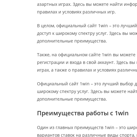
азартных играх. Здесь вы можете найти инфор
правилах и условиях различных игр.
В целом, официальный сайт 1win – это лучший
доступ к широкому спектру услуг. Здесь вы мо
дополнительные преимущества.
Также, на официальном сайте 1win вы можете 
регистрации и входа в свой аккаунт. Здесь в
играх, а также о правилах и условиях различн
Официальный сайт 1win – это лучший выбор дл
широкому спектру услуг. Здесь вы можете найт
дополнительные преимущества.
Преимущества работы с 1win
Один из главных преимуществ 1win – это широ
вариантов ставок на различные виды спорта, в