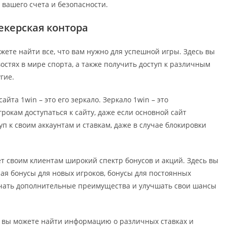
 вашего счета и безопасности.
екерская контора
ожете найти все, что вам нужно для успешной игры. Здесь вы
востях в мире спорта, а также получить доступ к различным
гие.
та 1win – это его зеркало. Зеркало 1win – это
рокам доступаться к сайту, даже если основной сайт
п к своим аккаунтам и ставкам, даже в случае блокировки
т своим клиентам широкий спектр бонусов и акций. Здесь вы
я бонусы для новых игроков, бонусы для постоянных
лучать дополнительные преимущества и улучшать свои шансы
де вы можете найти информацию о различных ставках и