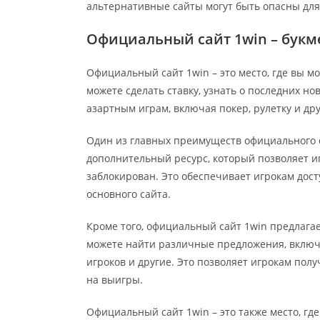
альтернативные сайты могут быть опасны для
Официальный сайт 1win – букм
Официальный сайт 1win – это место, где вы м
можете сделать ставку, узнать о последних но
азартным играм, включая покер, рулетку и дру
Один из главных преимуществ официального сай
дополнительный ресурс, который позволяет иг
заблокирован. Это обеспечивает игрокам досту
основного сайта.
Кроме того, официальный сайт 1win предлагае
можете найти различные предложения, включа
игроков и другие. Это позволяет игрокам по
на выигры.
Официальный сайт 1win – это также место, г