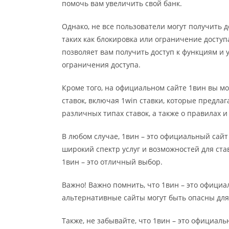
помочь вам увеличить свой банк.
Однако, не все пользователи могут получить 
таких как блокировка или ограничение доступа
позволяет вам получить доступ к функциям и 
ограничения доступа.
Кроме того, на официальном сайте 1вин вы м
ставок, включая 1win ставки, которые предла
различных типах ставок, а также о правилах и
В любом случае, 1вин – это официальный сайт
широкий спектр услуг и возможностей для став
1вин – это отличный выбор.
Важно! Важно помнить, что 1вин – это офици
альтернативные сайты могут быть опасны для
Также, не забывайте, что 1вин – это официал