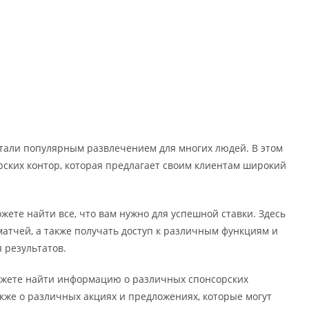
стали популярным развлечением для многих людей. В этом
рских контор, которая предлагает своим клиентам широкий
жете найти все, что вам нужно для успешной ставки. Здесь
 матчей, а также получать доступ к различным функциям и
 результатов.
можете найти информацию о различных спонсорских
акже о различных акциях и предложениях, которые могут