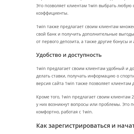
Это позволяет клиентам 1win выбрать любую с
коэффициенты.
1win также предлагает своим клиентам множес
свой банк и получить дополнительные выгоды
от первого депозита, а также другие бонусы и 
Удобство и доступность
1win предлагает своим клиентам удобный и д
делать ставки, получать информацию о спорт
версия сайта 1win также позволяет клиентам 
Кроме того, 1win предлагает своим клиентам 
у них возникнут вопросы или проблемы. Это п
комфортно, работая с 1win.
Как зарегистрироваться и начат