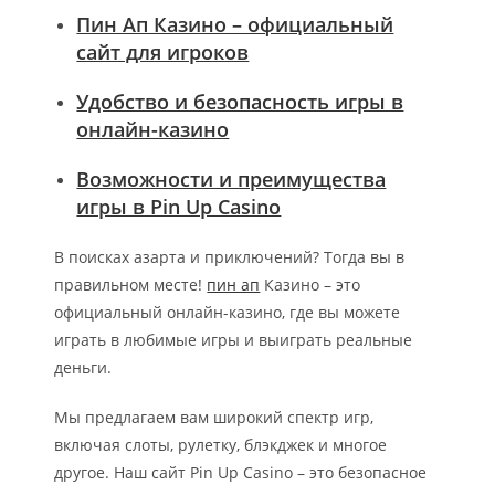
Пин Ап Казино – официальный
сайт для игроков
Удобство и безопасность игры в
онлайн-казино
Возможности и преимущества
игры в Pin Up Casino
В поисках азарта и приключений? Тогда вы в
правильном месте!
пин ап
Казино – это
официальный онлайн-казино, где вы можете
играть в любимые игры и выиграть реальные
деньги.
Мы предлагаем вам широкий спектр игр,
включая слоты, рулетку, блэкджек и многое
другое. Наш сайт Pin Up Casino – это безопасное