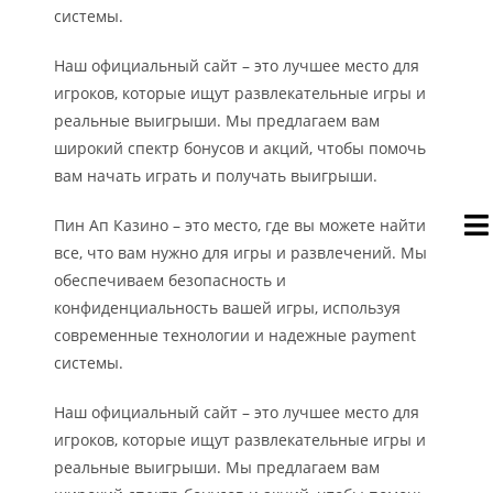
системы.
Наш официальный сайт – это лучшее место для
игроков, которые ищут развлекательные игры и
реальные выигрыши. Мы предлагаем вам
широкий спектр бонусов и акций, чтобы помочь
вам начать играть и получать выигрыши.
Пин Ап Казино – это место, где вы можете найти
все, что вам нужно для игры и развлечений. Мы
обеспечиваем безопасность и
конфиденциальность вашей игры, используя
современные технологии и надежные payment
системы.
Наш официальный сайт – это лучшее место для
игроков, которые ищут развлекательные игры и
реальные выигрыши. Мы предлагаем вам