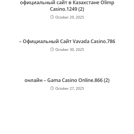
официальный сайт в Казахстане Olimp
Casino.1249 (2)
October 29, 2025
– Официальный Сайт Vavada Casino.786
October 30, 2025
онлайн – Gama Casino Online.866 (2)
October 27, 2025