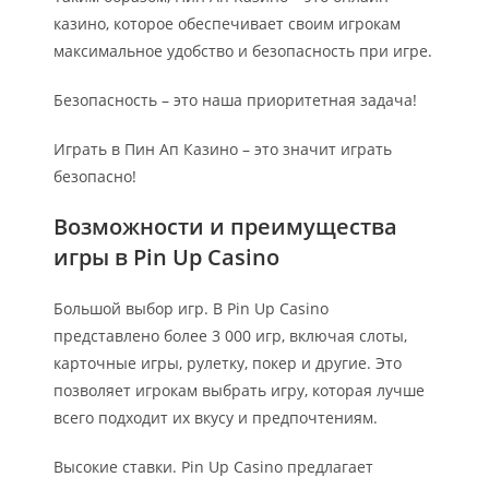
казино, которое обеспечивает своим игрокам
максимальное удобство и безопасность при игре.
Безопасность – это наша приоритетная задача!
Играть в Пин Ап Казино – это значит играть
безопасно!
Возможности и преимущества
игры в Pin Up Casino
Большой выбор игр. В Pin Up Casino
представлено более 3 000 игр, включая слоты,
карточные игры, рулетку, покер и другие. Это
позволяет игрокам выбрать игру, которая лучше
всего подходит их вкусу и предпочтениям.
Высокие ставки. Pin Up Casino предлагает