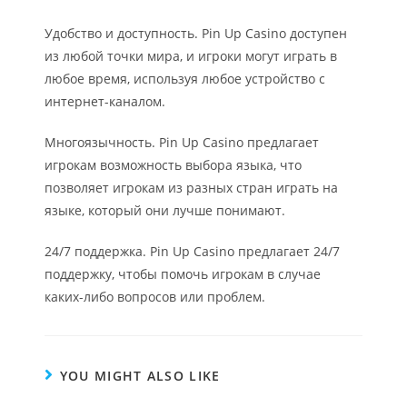
Удобство и доступность. Pin Up Casino доступен
из любой точки мира, и игроки могут играть в
любое время, используя любое устройство с
интернет-каналом.
Многоязычность. Pin Up Casino предлагает
игрокам возможность выбора языка, что
позволяет игрокам из разных стран играть на
языке, который они лучше понимают.
24/7 поддержка. Pin Up Casino предлагает 24/7
поддержку, чтобы помочь игрокам в случае
каких-либо вопросов или проблем.
YOU MIGHT ALSO LIKE