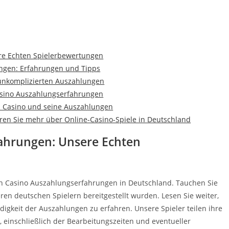
re Echten Spielerbewertungen
lungen: Erfahrungen und Tipps
 unkomplizierten Auszahlungen
Casino Auszahlungserfahrungen
in Casino und seine Auszahlungen
ren Sie mehr über Online-Casino-Spiele in Deutschland
fahrungen: Unsere Echten
in Casino Auszahlungserfahrungen in Deutschland. Tauchen Sie
seren deutschen Spielern bereitgestellt wurden. Lesen Sie weiter,
igkeit der Auszahlungen zu erfahren. Unsere Spieler teilen ihre
 einschließlich der Bearbeitungszeiten und eventueller