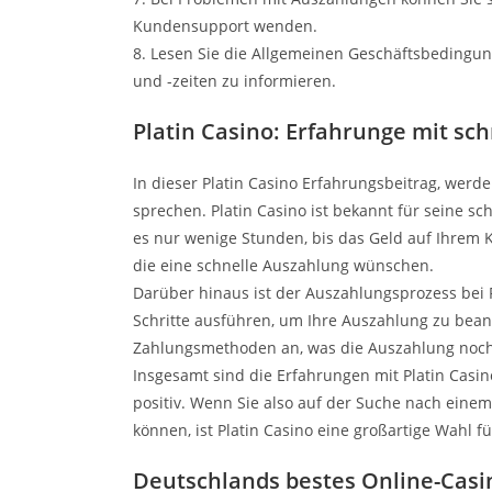
Kundensupport wenden.
8. Lesen Sie die Allgemeinen Geschäftsbedingun
und -zeiten zu informieren.
Platin Casino: Erfahrunge mit s
In dieser Platin Casino Erfahrungsbeitrag, wer
sprechen. Platin Casino ist bekannt für seine s
es nur wenige Stunden, bis das Geld auf Ihrem Ko
die eine schnelle Auszahlung wünschen.
Darüber hinaus ist der Auszahlungsprozess bei 
Schritte ausführen, um Ihre Auszahlung zu beant
Zahlungsmethoden an, was die Auszahlung noch
Insgesamt sind die Erfahrungen mit Platin Casi
positiv. Wenn Sie also auf der Suche nach einem
können, ist Platin Casino eine großartige Wahl f
Deutschlands bestes Online-Casi