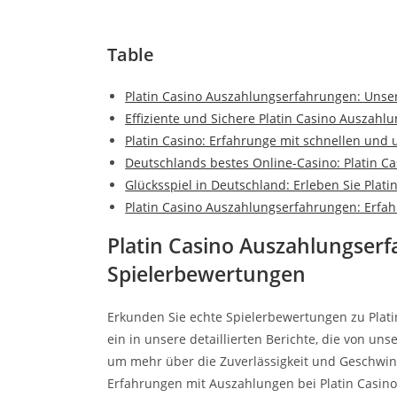
Table
Platin Casino Auszahlungserfahrungen: Unse
Effiziente und Sichere Platin Casino Auszah
Platin Casino: Erfahrunge mit schnellen und
Deutschlands bestes Online-Casino: Platin 
Glücksspiel in Deutschland: Erleben Sie Plat
Platin Casino Auszahlungserfahrungen: Erfah
Platin Casino Auszahlungser
Spielerbewertungen
Erkunden Sie echte Spielerbewertungen zu Plat
ein in unsere detaillierten Berichte, die von un
um mehr über die Zuverlässigkeit und Geschwind
Erfahrungen mit Auszahlungen bei Platin Casino,