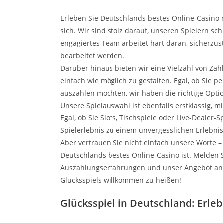
Erleben Sie Deutschlands bestes Online-Casino 
sich. Wir sind stolz darauf, unseren Spielern s
engagiertes Team arbeitet hart daran, sicherzus
bearbeitet werden.
Darüber hinaus bieten wir eine Vielzahl von Z
einfach wie möglich zu gestalten. Egal, ob Sie 
auszahlen möchten, wir haben die richtige Optio
Unsere Spielauswahl ist ebenfalls erstklassig, 
Egal, ob Sie Slots, Tischspiele oder Live-Dealer-
Spielerlebnis zu einem unvergesslichen Erlebni
Aber vertrauen Sie nicht einfach unsere Worte –
Deutschlands bestes Online-Casino ist. Melden 
Auszahlungserfahrungen und unser Angebot an Sp
Glücksspiels willkommen zu heißen!
Glücksspiel in Deutschland: Erle