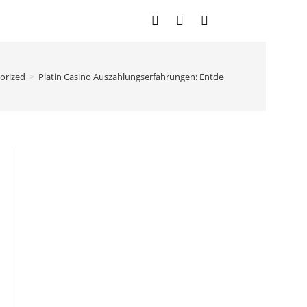
orized
>
Platin Casino Auszahlungserfahrungen: Entdecken Sie das Online-