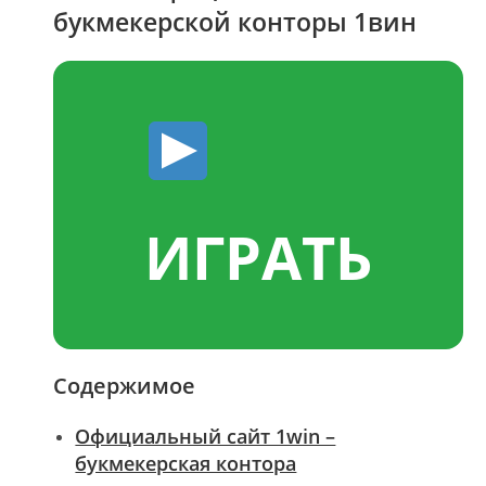
букмекерской конторы 1вин
ИГРАТЬ
Содержимое
Официальный сайт 1win –
букмекерская контора