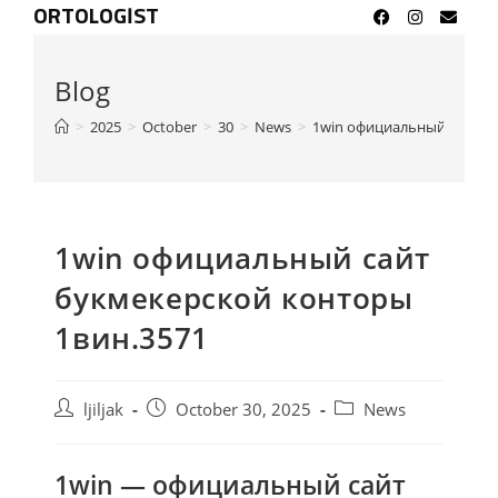
ORTOLOGIST
Blog
>
2025
>
October
>
30
>
News
>
1win официальный сайт б
1win официальный сайт
букмекерской конторы
1вин.3571
ljiljak
October 30, 2025
News
1win — официальный сайт