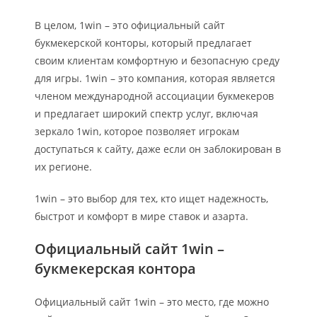
В целом, 1win – это официальный сайт
букмекерской конторы, который предлагает
своим клиентам комфортную и безопасную среду
для игры. 1win – это компания, которая является
членом международной ассоциации букмекеров
и предлагает широкий спектр услуг, включая
зеркало 1win, которое позволяет игрокам
доступаться к сайту, даже если он заблокирован в
их регионе.
1win – это выбор для тех, кто ищет надежность,
быстрот и комфорт в мире ставок и азарта.
Официальный сайт 1win –
букмекерская контора
Официальный сайт 1win – это место, где можно