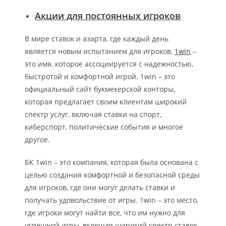
Акции для постоянных игроков
В мире ставок и азарта, где каждый день
является новым испытанием для игроков,
1win
–
это имя, которое ассоциируется с надежностью,
быстротой и комфортной игрой. 1win – это
официальный сайт букмекерской конторы,
которая предлагает своим клиентам широкий
спектр услуг, включая ставки на спорт,
киберспорт, политические события и многое
другое.
БК 1win – это компания, которая была основана с
целью создания комфортной и безопасной среды
для игроков, где они могут делать ставки и
получать удовольствие от игры. 1win – это место,
где игроки могут найти все, что им нужно для
успешной игры, включая широкий спектр ставок,