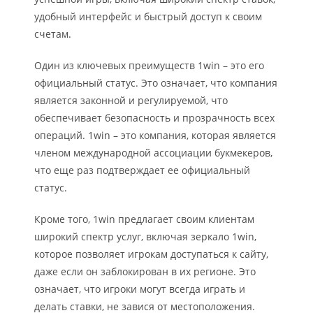
удобный интерфейс и быстрый доступ к своим
счетам.
Один из ключевых преимуществ 1win – это его
официальный статус. Это означает, что компания
является законной и регулируемой, что
обеспечивает безопасность и прозрачность всех
операций. 1win – это компания, которая является
членом международной ассоциации букмекеров,
что еще раз подтверждает ее официальный
статус.
Кроме того, 1win предлагает своим клиентам
широкий спектр услуг, включая зеркало 1win,
которое позволяет игрокам доступаться к сайту,
даже если он заблокирован в их регионе. Это
означает, что игроки могут всегда играть и
делать ставки, не завися от местоположения.