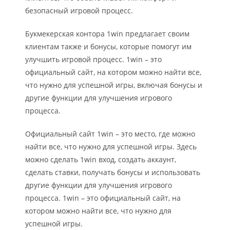
безопасный игровой процесс.
Букмекерская контора 1win предлагает своим
клиентам также и бонусы, которые помогут им
улучшить игровой процесс. 1win – это
официальный сайт, на котором можно найти все,
что нужно для успешной игры, включая бонусы и
другие функции для улучшения игрового
процесса.
Официальный сайт 1win – это место, где можно
найти все, что нужно для успешной игры. Здесь
можно сделать 1win вход, создать аккаунт,
сделать ставки, получать бонусы и использовать
другие функции для улучшения игрового
процесса. 1win – это официальный сайт, на
котором можно найти все, что нужно для
успешной игры.