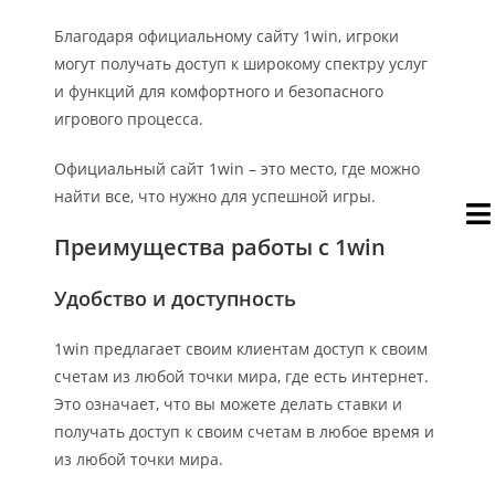
Благодаря официальному сайту 1win, игроки
могут получать доступ к широкому спектру услуг
и функций для комфортного и безопасного
игрового процесса.
Официальный сайт 1win – это место, где можно
найти все, что нужно для успешной игры.
Преимущества работы с 1win
Удобство и доступность
1win предлагает своим клиентам доступ к своим
счетам из любой точки мира, где есть интернет.
Это означает, что вы можете делать ставки и
получать доступ к своим счетам в любое время и
из любой точки мира.