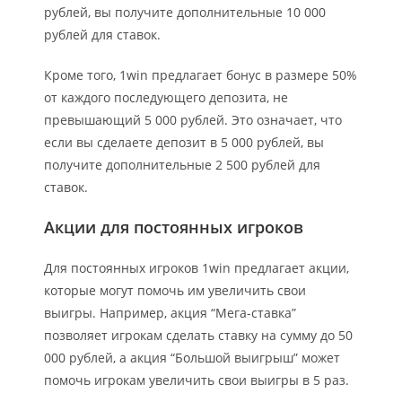
рублей, вы получите дополнительные 10 000
рублей для ставок.
Кроме того, 1win предлагает бонус в размере 50%
от каждого последующего депозита, не
превышающий 5 000 рублей. Это означает, что
если вы сделаете депозит в 5 000 рублей, вы
получите дополнительные 2 500 рублей для
ставок.
Акции для постоянных игроков
Для постоянных игроков 1win предлагает акции,
которые могут помочь им увеличить свои
выигры. Например, акция “Мега-ставка”
позволяет игрокам сделать ставку на сумму до 50
000 рублей, а акция “Большой выигрыш” может
помочь игрокам увеличить свои выигры в 5 раз.