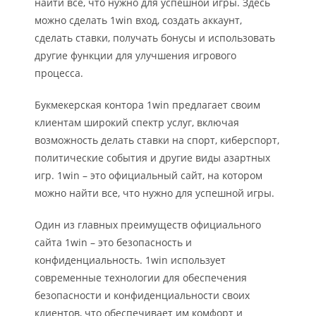
найти все, что нужно для успешной игры. Здесь
можно сделать 1win вход, создать аккаунт,
сделать ставки, получать бонусы и использовать
другие функции для улучшения игрового
процесса.
Букмекерская контора 1win предлагает своим
клиентам широкий спектр услуг, включая
возможность делать ставки на спорт, киберспорт,
политические события и другие виды азартных
игр. 1win – это официальный сайт, на котором
можно найти все, что нужно для успешной игры.
Один из главных преимуществ официального
сайта 1win – это безопасность и
конфиденциальность. 1win использует
современные технологии для обеспечения
безопасности и конфиденциальности своих
клиентов, что обеспечивает им комфорт и