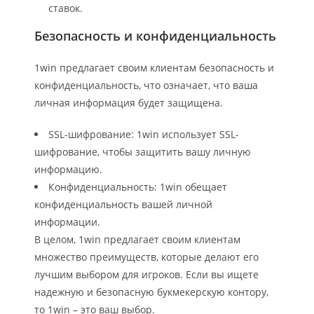
ставок.
Безопасность и конфиденциальность
1win предлагает своим клиентам безопасность и
конфиденциальность, что означает, что ваша
личная информация будет защищена.
SSL-шифрование: 1win использует SSL-
шифрование, чтобы защитить вашу личную
информацию.
Конфиденциальность: 1win обещает
конфиденциальность вашей личной
информации.
В целом, 1win предлагает своим клиентам
множество преимуществ, которые делают его
лучшим выбором для игроков. Если вы ищете
надежную и безопасную букмекерскую контору,
то 1win – это ваш выбор.