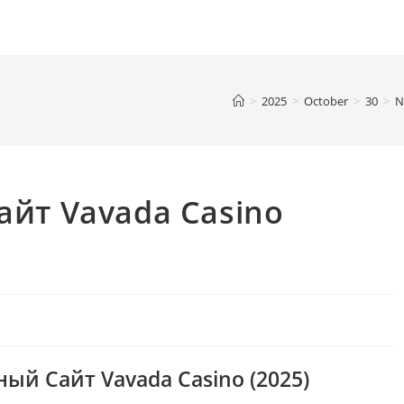
>
2025
>
October
>
30
>
N
йт Vavada Casino
ый Сайт Vavada Casino (2025)