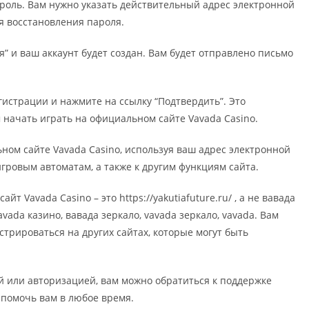
ароль. Вам нужно указать действительный адрес электронной
ля восстановления пароля.
я” и ваш аккаунт будет создан. Вам будет отправлено письмо
истрации и нажмите на ссылку “Подтвердить”. Это
 начать играть на официальном сайте Vavada Casino.
ном сайте Vavada Casino, используя ваш адрес электронной
игровым автоматам, а также к другим функциям сайта.
т Vavada Casino – это https://yakutiafuture.ru/ , а не вавада
vada казино, вавада зеркало, vavada зеркало, vavada. Вам
трироваться на других сайтах, которые могут быть
й или авторизацией, вам можно обратиться к поддержке
ы помочь вам в любое время.