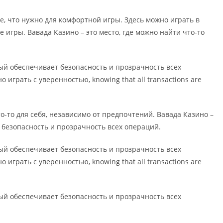
се, что нужно для комфортной игры. Здесь можно играть в
е игры. Вавада Казино – это место, где можно найти что-то
ый обеспечивает безопасность и прозрачность всех
о играть с уверенностью, knowing that all transactions are
то-то для себя, независимо от предпочтений. Вавада Казино –
 безопасность и прозрачность всех операций.
ый обеспечивает безопасность и прозрачность всех
о играть с уверенностью, knowing that all transactions are
ый обеспечивает безопасность и прозрачность всех