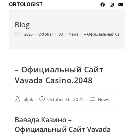
ORTOLOGIST
Blog
>
2025
>
October
>
30
>
News
>
– Официальный Сайт Vavad
– Официальный Сайт
Vavada Casino.2048
ljiljak
October 30, 2025
News
Вавада Казино –
Официальный Сайт Vavada