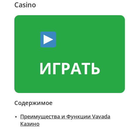
Casino
ИГРАТЬ
Содержимое
Преимущества и Функции Vavada
Казино