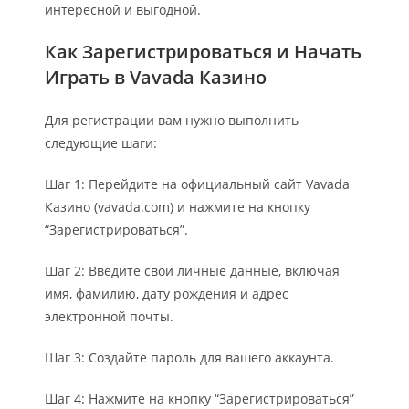
интересной и выгодной.
Как Зарегистрироваться и Начать
Играть в Vavada Казино
Для регистрации вам нужно выполнить
следующие шаги:
Шаг 1: Перейдите на официальный сайт Vavada
Казино (vavada.com) и нажмите на кнопку
“Зарегистрироваться”.
Шаг 2: Введите свои личные данные, включая
имя, фамилию, дату рождения и адрес
электронной почты.
Шаг 3: Создайте пароль для вашего аккаунта.
Шаг 4: Нажмите на кнопку “Зарегистрироваться”