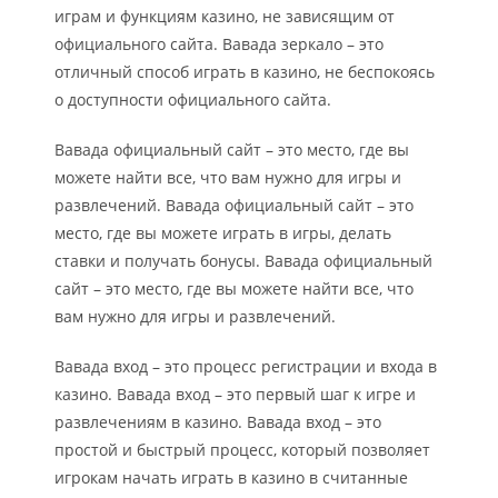
играм и функциям казино, не зависящим от
официального сайта. Вавада зеркало – это
отличный способ играть в казино, не беспокоясь
о доступности официального сайта.
Вавада официальный сайт – это место, где вы
можете найти все, что вам нужно для игры и
развлечений. Вавада официальный сайт – это
место, где вы можете играть в игры, делать
ставки и получать бонусы. Вавада официальный
сайт – это место, где вы можете найти все, что
вам нужно для игры и развлечений.
Вавада вход – это процесс регистрации и входа в
казино. Вавада вход – это первый шаг к игре и
развлечениям в казино. Вавада вход – это
простой и быстрый процесс, который позволяет
игрокам начать играть в казино в считанные