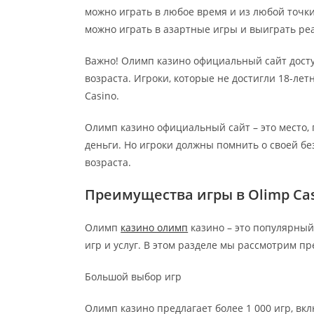
можно играть в любое время и из любой точки
можно играть в азартные игры и выиграть ре
Важно! Олимп казино официальный сайт доступ
возраста. Игроки, которые не достигли 18-лет
Casino.
Олимп казино официальный сайт – это место,
деньги. Но игроки должны помнить о своей без
возраста.
Преимущества игры в Olimp Ca
Олимп
казино олимп
казино – это популярный
игр и услуг. В этом разделе мы рассмотрим п
Большой выбор игр
Олимп казино предлагает более 1 000 игр, вкл