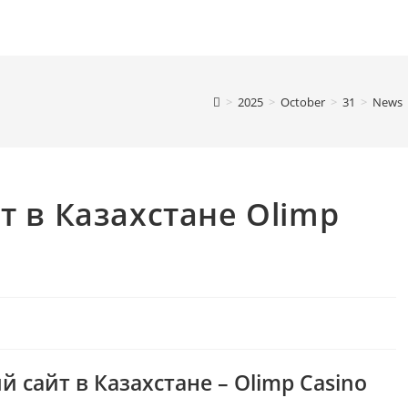
>
2025
>
October
>
31
>
News
 в Казахстане Olimp
сайт в Казахстане – Olimp Casino