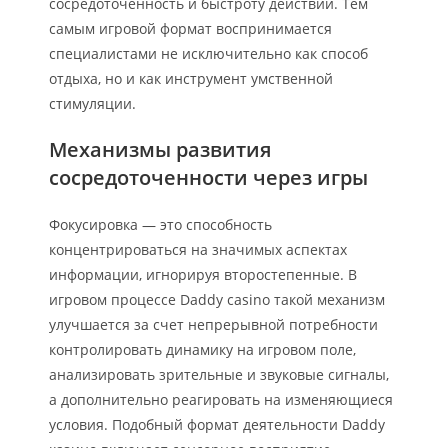
сосредоточенность и быстроту действий. Тем
самым игровой формат воспринимается
специалистами не исключительно как способ
отдыха, но и как инструмент умственной
стимуляции.
Механизмы развития
сосредоточенности через игры
Фокусировка — это способность
концентрироваться на значимых аспектах
информации, игнорируя второстепенные. В
игровом процессе Daddy casino такой механизм
улучшается за счет непрерывной потребности
контролировать динамику на игровом поле,
анализировать зрительные и звуковые сигналы,
а дополнительно реагировать на изменяющиеся
условия. Подобный формат деятельности Daddy