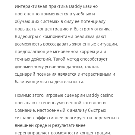
Интерактивная практика Daddy казино
постепенно применяется в учебных и
обучающих системах в силу ее потенциалу
повышать концентрацию и быстроту отклика.
Видеоигры с компонентами реализма дают
возможность воссоздавать жизненные ситуации,
предполагающие мгновенной коррекции и
точных действий. Такой метод способствует
динамичному усвоению данных, так как
сценарий познания является интерактивным и
базирующимся на деятельности.
Помимо этого, игровые сценарии Daddy casino
повышают степень умственной готовности.
Сознание, настроенный к анализу быстрых
сигналов, эффективнее реагирует на перемены в
внешней среде и результативнее
перенаправляет возможности концентрации.