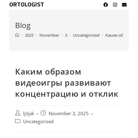
ORTOLOGIST
Blog
>
2025
>
November
>
3
>
Uncategorized
>
Каким образом 
Каким образом
видеоигры развивают
концентрацию и отклик
ljiljak
November 3, 2025
Uncategorized