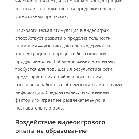
участию в процесс, что повышает концентрацию
и снижает напряжение при продолжительных
когнитивных процессах.
Психологическая стимуляция в видеоиграх
способствует развитию продолжительности
внимания — умению длительно удерживать
концентрацию на процессе без снижения
продуктивности. В обычной жизни этот навык
требуется для повышения результативности,
предотвращения ошибок и повышения
готовности работать с объемными количествами
информации. Следовательно, чувственный
фактор игр играет не развлекательную, а
познавательную роль.
Воздействие видеоигрового
опыта на образование