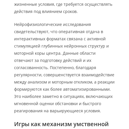
жизненные условия, где требуется осуществлять
действия под влиянием сроков.
Нейрофизиологические исследования
свидетельствуют, что оперативная отдача в
интерактивных форматах связана с активной
стимуляцией глубинных нейронных структур и
моторной коры центра. Данные области
отвечают за подготовку действий и их
согласованность. Постепенно, благодаря
регулярности, совершенствуется взаимодействие
между анализом и моторным откликом, а реакции
формируются как более автоматизированными.
Это наиболее заметно в ситуациях, включающих
мгновенной оценки обстановки и быстрого
реагирования на варьирующиеся условия.
Игры как механизм умственной