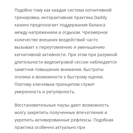
Подобно тому как каждая система когнитивной
тренировки, интерактивная практика Daddy
казино предполагает поддержания баланса
между напряжением и отдыхом. Чрезмерное
количество внешних воздействий часто
вызывает к переутомлению и уменьшению
когнитивной активности. При этом при разумной
длительности видеоигровой сессии наблюдается
заметное повышение внимания, быстроты
отклика и возможности к быстрому оценке.
Поэтому ключевым принципом служит
умеренность и регулярность.
Восстановительные паузы дают возможность
мозгу закрепить полученные впечатления и
укрепить активированные рефлексы. Подобная
практика особенно актуально при