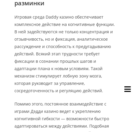
разминки
Игровая среда Daddy казино обеспечивает
комплексное действие на когнитивные функции.
В ней задействуются не только концентрация и
отзывчивость, но и фиксация, аналитическое
рассуждение и способность к предугадыванию
действий. Всякий этап трудности требует
фиксации в сознании прошлых шагов и
адаптации плана к новым условиям. Такой
механизм стимулирует лобную зону мозга,
которая руководит за управление,
сосредоточенность и регуляцию действий.
Помимо этого, постоянное взаимодействие с
играми Дэдди казино ведет к укреплению
когнитивной гибкости — возможности быстро
адаптироваться между действиями. Подобная