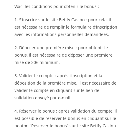
Voici les conditions pour obtenir le bonus :
1. S’inscrire sur le site Betify Casino : pour cela, il
est nécessaire de remplir le formulaire d’inscription
avec les informations personnelles demandées.
2. Déposer une première mise : pour obtenir le
bonus, il est nécessaire de déposer une première
mise de 20€ minimum.
3. Valider le compte : après l’inscription et la
déposition de la première mise, il est nécessaire de
valider le compte en cliquant sur le lien de
validation envoyé par e-mail.
4. Réserver le bonus : après validation du compte, il
est possible de réserver le bonus en cliquant sur le
bouton “Réserver le bonus” sur le site Betify Casino.