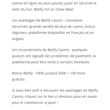
casino en ligne où vous pouvez jouer en sécurité et
avoir du fun, Betify est un choix idéal.
Les avantages de Betify Casino : connexion
sécurisée, grande variété de jeux de casino, bonus
réguliers, plateforme disponible en français et en
anglais.
Les inconvénients de Betify Casino : quelques
joueurs ont signalé des problèmes de paiement, la
plateforme peut être lente à certains moments.
Bonus Betify : 100% jusqu’à 500€ + 100 tours
gratuits
Si vous êtes prêt à découvrir les avantages de Betify
Casino, cliquez sur le lien ci-dessous pour en savoir
plus et commencer à jouer !