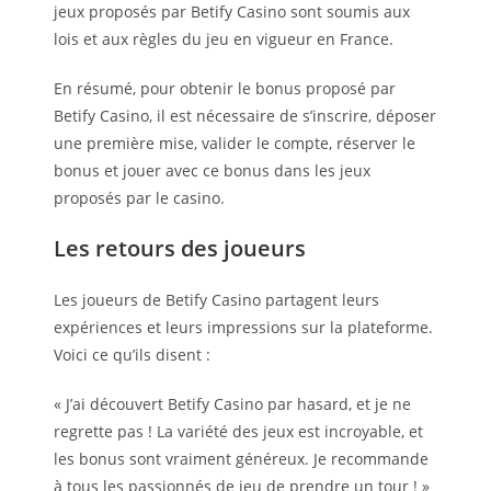
jeux proposés par Betify Casino sont soumis aux
lois et aux règles du jeu en vigueur en France.
En résumé, pour obtenir le bonus proposé par
Betify Casino, il est nécessaire de s’inscrire, déposer
une première mise, valider le compte, réserver le
bonus et jouer avec ce bonus dans les jeux
proposés par le casino.
Les retours des joueurs
Les joueurs de Betify Casino partagent leurs
expériences et leurs impressions sur la plateforme.
Voici ce qu’ils disent :
« J’ai découvert Betify Casino par hasard, et je ne
regrette pas ! La variété des jeux est incroyable, et
les bonus sont vraiment généreux. Je recommande
à tous les passionnés de jeu de prendre un tour ! »