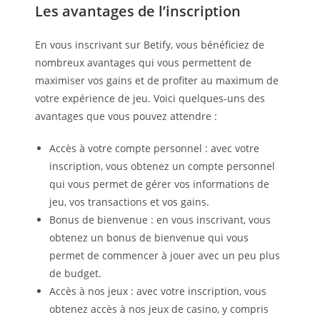
Les avantages de l’inscription
En vous inscrivant sur Betify, vous bénéficiez de
nombreux avantages qui vous permettent de
maximiser vos gains et de profiter au maximum de
votre expérience de jeu. Voici quelques-uns des
avantages que vous pouvez attendre :
Accès à votre compte personnel : avec votre
inscription, vous obtenez un compte personnel
qui vous permet de gérer vos informations de
jeu, vos transactions et vos gains.
Bonus de bienvenue : en vous inscrivant, vous
obtenez un bonus de bienvenue qui vous
permet de commencer à jouer avec un peu plus
de budget.
Accès à nos jeux : avec votre inscription, vous
obtenez accès à nos jeux de casino, y compris