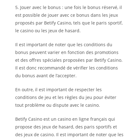
5. Jouer avec le bonus : une fois le bonus réservé, il
est possible de jouer avec ce bonus dans les jeux
proposés par Betify Casino, tels que le paris sportif,
le casino ou les jeux de hasard.
Il est important de noter que les conditions du
bonus peuvent varier en fonction des promotions
et des offres spéciales proposées par Betify Casino.
Il est donc recommandé de vérifier les conditions
du bonus avant de l’accepter.
En outre, il est important de respecter les
conditions de jeu et les règles du jeu pour éviter
tout problème ou dispute avec le casino.
Betify Casino est un casino en ligne français qui
propose des jeux de hasard, des paris sportifs et
des jeux de casino. Il est important de noter que les