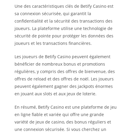
Une des caractéristiques clés de Betify Casino est
sa connexion sécurisée, qui garantit la
confidentialité et la sécurité des transactions des
joueurs. La plateforme utilise une technologie de
sécurité de pointe pour protéger les données des
joueurs et les transactions financières.
Les joueurs de Betify Casino peuvent également
bénéficier de nombreux bonus et promotions
régulières, y compris des offres de bienvenue, des
offres de reload et des offres de noël. Les joueurs
peuvent également gagner des jackpots énormes
en jouant aux slots et aux jeux de loterie.
En résumé, Betify Casino est une plateforme de jeu
en ligne fiable et variée qui offre une grande
variété de jeux de casino, des bonus réguliers et
une connexion sécurisée. Si vous cherchez un