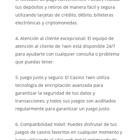
tus depósitos y retiros de manera fácil y segura
utilizando tarjetas de crédito, débito, billeteras
electrónicas y criptomonedas.
4. Atención al cliente excepcional: El equipo de
atención al cliente de 1win está disponible 24/7
para ayudarte con cualquier consulta o problema
que puedas tener.
5. Juego justo y seguro: El Casino 1win utiliza
tecnología de encriptación avanzada para
garantizar la seguridad de tus datos y
transacciones, y todos sus juegos son auditados
regularmente para garantizar un juego justo.
6. Compatibilidad móvil: Puedes disfrutar de tus
juegos de casino favoritos en cualquier momento y
lugar utilizando el sitio web móvil optimizado de