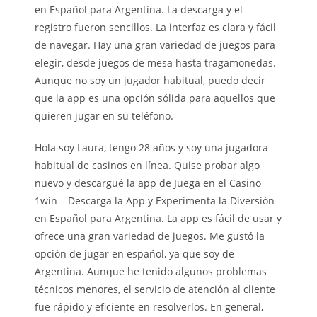
en Español para Argentina. La descarga y el
registro fueron sencillos. La interfaz es clara y fácil
de navegar. Hay una gran variedad de juegos para
elegir, desde juegos de mesa hasta tragamonedas.
Aunque no soy un jugador habitual, puedo decir
que la app es una opción sólida para aquellos que
quieren jugar en su teléfono.
Hola soy Laura, tengo 28 años y soy una jugadora
habitual de casinos en línea. Quise probar algo
nuevo y descargué la app de Juega en el Casino
1win – Descarga la App y Experimenta la Diversión
en Español para Argentina. La app es fácil de usar y
ofrece una gran variedad de juegos. Me gustó la
opción de jugar en español, ya que soy de
Argentina. Aunque he tenido algunos problemas
técnicos menores, el servicio de atención al cliente
fue rápido y eficiente en resolverlos. En general,