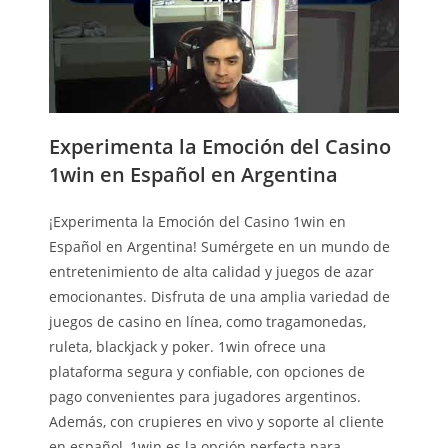
Experimenta la Emoción del Casino
1win en Español en Argentina
¡Experimenta la Emoción del Casino 1win en
Español en Argentina! Sumérgete en un mundo de
entretenimiento de alta calidad y juegos de azar
emocionantes. Disfruta de una amplia variedad de
juegos de casino en línea, como tragamonedas,
ruleta, blackjack y poker. 1win ofrece una
plataforma segura y confiable, con opciones de
pago convenientes para jugadores argentinos.
Además, con crupieres en vivo y soporte al cliente
en español, 1win es la opción perfecta para