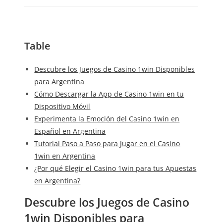
Table
Descubre los Juegos de Casino 1win Disponibles
para Argentina
Cómo Descargar la App de Casino 1win en tu
Dispositivo Móvil
Experimenta la Emoción del Casino 1win en
Español en Argentina
Tutorial Paso a Paso para Jugar en el Casino
1win en Argentina
¿Por qué Elegir el Casino 1win para tus Apuestas
en Argentina?
Descubre los Juegos de Casino
1win Disponibles para