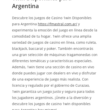
Argentina
Descubre los Juegos de Casino 1win Disponibles
para Argentina
https://fmastral.com.ar/
y
experimenta la emoción del juego en línea desde la
comodidad de tu hogar. 1win ofrece una amplia
variedad de juegos de casino en línea, como ruleta,
blackjack, baccarat y poker. También encontrarás
una gran selección de máquinas tragamonedas con
diferentes temáticas y características especiales.
Además, 1win tiene una sección de casino en vivo
donde puedes jugar con dealers en vivo y disfrutar
de una experiencia de juego más realista. Con
licencia y regulado por el gobierno de Curazao,
1win garantiza un juego justo y seguro para todos
los jugadores argentinos. ¡Únete a la diversión y
descubre los juegos de casino 1win disponibles
para Argentina hoy mismo!