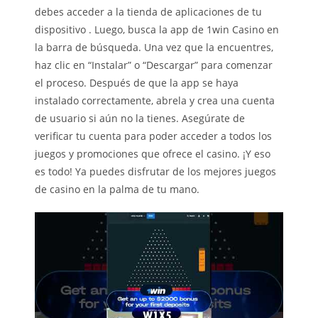
debes acceder a la tienda de aplicaciones de tu
dispositivo . Luego, busca la app de 1win Casino en
la barra de búsqueda. Una vez que la encuentres,
haz clic en “Instalar” o “Descargar” para comenzar
el proceso. Después de que la app se haya
instalado correctamente, abrela y crea una cuenta
de usuario si aún no la tienes. Asegúrate de
verificar tu cuenta para poder acceder a todos los
juegos y promociones que ofrece el casino. ¡Y eso
es todo! Ya puedes disfrutar de los mejores juegos
de casino en la palma de tu mano.