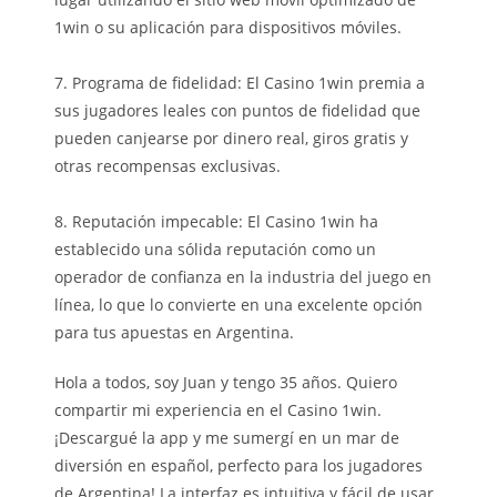
1win o su aplicación para dispositivos móviles.
7. Programa de fidelidad: El Casino 1win premia a
sus jugadores leales con puntos de fidelidad que
pueden canjearse por dinero real, giros gratis y
otras recompensas exclusivas.
8. Reputación impecable: El Casino 1win ha
establecido una sólida reputación como un
operador de confianza en la industria del juego en
línea, lo que lo convierte en una excelente opción
para tus apuestas en Argentina.
Hola a todos, soy Juan y tengo 35 años. Quiero
compartir mi experiencia en el Casino 1win.
¡Descargué la app y me sumergí en un mar de
diversión en español, perfecto para los jugadores
de Argentina! La interfaz es intuitiva y fácil de usar,