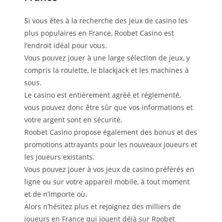
Si vous êtes à la recherche des jeux de casino les
plus populaires en France, Roobet Casino est
l’endroit idéal pour vous.
Vous pouvez jouer à une large sélection de jeux, y
compris la roulette, le blackjack et les machines à
sous.
Le casino est entièrement agréé et réglementé,
vous pouvez donc être sûr que vos informations et
votre argent sont en sécurité.
Roobet Casino propose également des bonus et des
promotions attrayants pour les nouveaux joueurs et
les joueurs existants.
Vous pouvez jouer à vos jeux de casino préférés en
ligne ou sur votre appareil mobile, à tout moment
et de n’importe où.
Alors n’hésitez plus et rejoignez des milliers de
joueurs en France qui jouent déjà sur Roobet