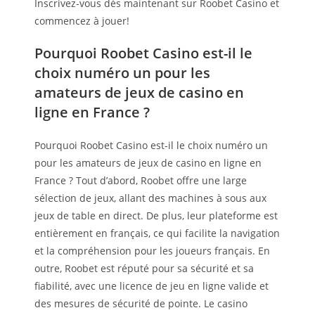
Inscrivez-vous dès maintenant sur Roobet Casino et
commencez à jouer!
Pourquoi Roobet Casino est-il le
choix numéro un pour les
amateurs de jeux de casino en
ligne en France ?
Pourquoi Roobet Casino est-il le choix numéro un
pour les amateurs de jeux de casino en ligne en
France ? Tout d’abord, Roobet offre une large
sélection de jeux, allant des machines à sous aux
jeux de table en direct. De plus, leur plateforme est
entièrement en français, ce qui facilite la navigation
et la compréhension pour les joueurs français. En
outre, Roobet est réputé pour sa sécurité et sa
fiabilité, avec une licence de jeu en ligne valide et
des mesures de sécurité de pointe. Le casino