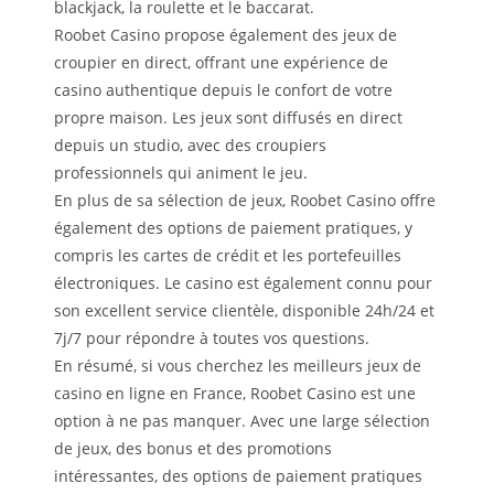
blackjack, la roulette et le baccarat.
Roobet Casino propose également des jeux de
croupier en direct, offrant une expérience de
casino authentique depuis le confort de votre
propre maison. Les jeux sont diffusés en direct
depuis un studio, avec des croupiers
professionnels qui animent le jeu.
En plus de sa sélection de jeux, Roobet Casino offre
également des options de paiement pratiques, y
compris les cartes de crédit et les portefeuilles
électroniques. Le casino est également connu pour
son excellent service clientèle, disponible 24h/24 et
7j/7 pour répondre à toutes vos questions.
En résumé, si vous cherchez les meilleurs jeux de
casino en ligne en France, Roobet Casino est une
option à ne pas manquer. Avec une large sélection
de jeux, des bonus et des promotions
intéressantes, des options de paiement pratiques