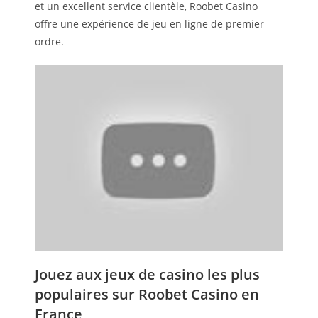
et un excellent service clientèle, Roobet Casino
offre une expérience de jeu en ligne de premier
ordre.
Jouez aux jeux de casino les plus
populaires sur Roobet Casino en
France