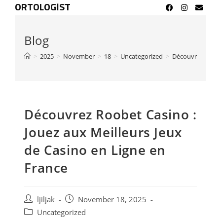
ORTOLOGIST
Blog
>
2025
>
November
>
18
>
Uncategorized
>
Découvrez Roobet
Découvrez Roobet Casino :
Jouez aux Meilleurs Jeux
de Casino en Ligne en
France
ljiljak
November 18, 2025
Uncategorized