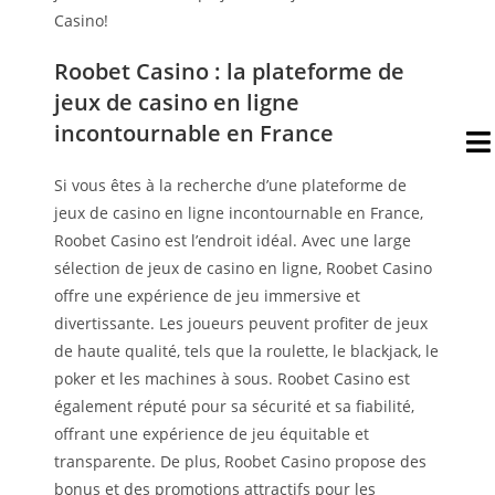
Casino!
Roobet Casino : la plateforme de
jeux de casino en ligne
incontournable en France
Si vous êtes à la recherche d’une plateforme de
jeux de casino en ligne incontournable en France,
Roobet Casino est l’endroit idéal. Avec une large
sélection de jeux de casino en ligne, Roobet Casino
offre une expérience de jeu immersive et
divertissante. Les joueurs peuvent profiter de jeux
de haute qualité, tels que la roulette, le blackjack, le
poker et les machines à sous. Roobet Casino est
également réputé pour sa sécurité et sa fiabilité,
offrant une expérience de jeu équitable et
transparente. De plus, Roobet Casino propose des
bonus et des promotions attractifs pour les