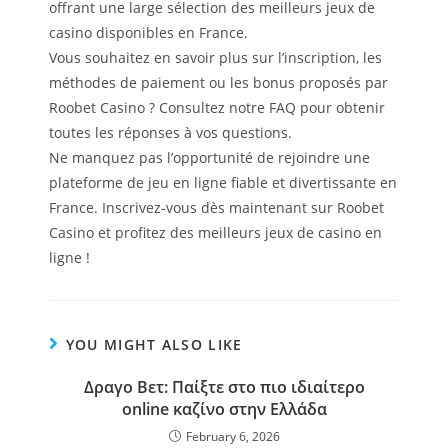
offrant une large sélection des meilleurs jeux de
casino disponibles en France.
Vous souhaitez en savoir plus sur l’inscription, les
méthodes de paiement ou les bonus proposés par
Roobet Casino ? Consultez notre FAQ pour obtenir
toutes les réponses à vos questions.
Ne manquez pas l’opportunité de rejoindre une
plateforme de jeu en ligne fiable et divertissante en
France. Inscrivez-vous dès maintenant sur Roobet
Casino et profitez des meilleurs jeux de casino en
ligne !
YOU MIGHT ALSO LIKE
Δραγο Βετ: Παίξτε στο πιο ιδιαίτερο
online καζίνο στην Ελλάδα
February 6, 2026